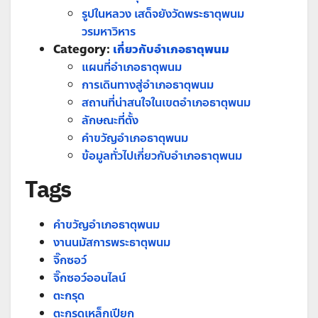
รูปในหลวง เสด็จยังวัดพระธาตุพนม
วรมหาวิหาร
Category:
เกี่ยวกับอำเภอธาตุพนม
แผนที่อำเภอธาตุพนม
การเดินทางสู่อำเภอธาตุพนม
สถานที่น่าสนใจในเขตอำเภอธาตุพนม
ลักษณะที่ตั้ง
คำขวัญอำเภอธาตุพนม
ข้อมูลทั่วไปเกี่ยวกับอำเภอธาตุพนม
Tags
คำขวัญอำเภอธาตุพนม
งานนมัสการพระธาตุพนม
จิ๊กซอว์
จิ๊กซอว์ออนไลน์
ตะกรุด
ตะกรุดเหล็กเปียก