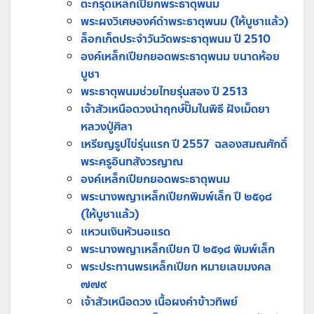
ตะกรุดเหล็กเปียกพระธาตุพนม
พระผงวิเศษองค์ดำพระธาตุพนม (ให้บูชาแล้ว)
ล็อกเก็ตประจำวันวัดพระธาตุพนม ปี 2510
องค์เหล็กเปียกยอดพระธาตุพนม ขนาดห้อย
บูชา
พระธาตุพนมช่วยไทยรุ่นสอง ปี 2513
เจ้าสัวเหนือดวงนำฤกษ์ปั๊มในพิธี ฝังเม็ดยา
หลวงปู่ศิลา
เหรียญรูปไข่รุ่นแรก ปี 2557 ฉลองสมณศักดิ์
พระครูอินทสังวรญาณ
องค์เหล็กเปียกยอดพระธาตุพนม
พระนางพญาเหล็กเปียกพิมพ์เล็ก ปี ๒๕๑๘
(ให้บูชาแล้ว)
แหวนเงินหัวนอแรด
พระนางพญาเหล็กเปียก ปี ๒๕๑๘ พิมพ์เล็ก
พระประทานพรเหล็กเปียก หมายเลขมงคล
๗๗๙
เจ้าสัวเหนือดวง เนื้อผงคำข้าวทิพย์