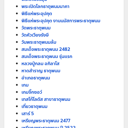
พระเปิดโลกธาตุพนมนาคา
พิธีแห่พระอุปคุต
พิธีแห่พระอุปคุต งานนมัสการพระธาตุพนม
วัดพระธาตุพนม
วัดหัวเวียงรังษี
วันพระธาตุพนมล้ม
สมเด็จพระธาตุพนม 2482
สมเด็จพระธาตุพนม รุ่นแรก
หลวงปู่กลม อภิลาโส
หาดสำราญ ธาตุพนม
อำเภอธาตุพนม
เกม
เกมจิ๊กซอว์
เทสโก้โลตัส สาขาธาตุพนม
เที่ยวธาตุพนม
เสาร์ 5
เหรียญพระธาตุพนม 2477
เหรียญพระธาตุพนม ปี 2522