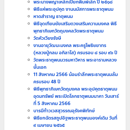
พระนางพญาเหล็กเปียกพิมพ์เล็ก ปี ๒๕๑๘
พิธีแห่พระอุปคุต งานนมัสการพระธาตุพนม
หาดสำราญ ธาตุพนม
พิธีจุดเทียนชัยเสริมดวงเสริมความมงคล พิธี
พุทธาภิเษกวัตถุมงคลวัดพระธาตุพนม
วัดหัวเวียงรังษี
งานอายุวัฒนะมงคล พระครูโพธิชยาทร
(หลวงปู่กลม อภิลาโส) ครบรอบ ๘ รอบ ๙๖ ปี
วัดพระธาตุพนมวรมหาวิหาร พระอารามหลวง
ชั้นเอก
11 สิงหาคม 2566 น้อมรำลึกพระธาตุพนมล้ม
ครบรอบ 48 ปี
พิธีพุทธาภิเษกวัตถุมงคล พระอุปคุตธาตุพนม
อุดมทรัพย์ พระเปิดโลกธาตุพนมนาคา วันเสาร์
ที่ 5 สิงหาคม 2566
บารมีท้าวเวสสุวรรณอุรังคพิทักษ์
พิธียกฉัตรสถูปอิฐพระธาตุพนมองค์เดิม วันที่
๙ เมษายน ๒๕๖๕