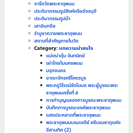
จารึกวัดพระธาตุพนม
ประติมากรรมรูปสิงห์หรืออัจจมุขี
ประติมากรรมรูปม้า
เสาอินทขีล
รำบูชาถวายพระธาตุพนม
สถานที่สำคัญภายในวัด
Category:
บทความน่าสนใจ
แม่เฒ่าตุ้ม จันทนิตย์
เผ่าไทยในนครพนม
มรุกขนคร
อาณาจักรศรีโคตรบูร
พระครูวิโรจน์รัตโนบล พระผู้บูรณะพระ
ธาตุพนมครั้งที่ ๕
การทำบุญฉลองการบูรณะพระธาตุพนม
บันทึกการบูรณะองค์พระธาตุพนม
แสงประหลาดที่พระธาตุพนม
พระธาตุพนมบรมเจดีย์ ศรีบรมธาตุแห่ง
อีสานทิศ (2)