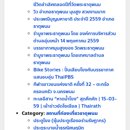
ชีวิตลำเลิศตลอดปีที่วัดพระธาตุพนม
วิว อำเภอธาตุพนม มุมสูง สวยงามมาก
ประเพณีบุญมหาชาติ ประจำปี 2559 อำเภอ
ธาตุพนม
รำบูชาพระธาตุพนม โดย องค์การบริหารส่วน
ตำบลอุ่มเหม้า 14 พฤษภาคม 2559
บรรยากาศมุมสูงของ วัดพระธาตุพนม
รำบูชาพระธาตุพนม โดยเทศบาลตำบล
ธาตุพนม
Bike Stories : ปั่นเลียบโขงกับบรรยากาศ
แสนอบอุ่น ThaiPBS
กีฬาเยาวชนแห่งชาติ ครั้งที่ 32 – ตะกร้อ
ครอบครัว จ.นครพนม
ทะเลอีสาน “หาดน้ำโขง” สุดคึกคัก | 15-03-
59 | เช้าข่าวชัดโซเชียล | Thairath
Category:
สถานที่ท่องเที่ยวธาตุพนม
ประตูโขง (ซุ้มประตูเรืองอร่ามรัษฏากร)
ประตูระบายน้ำธรณิศนฤมิต