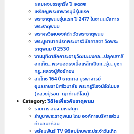
ผสมผงบรรจุกริ่ง ปี ๒๔๘๒
เหรียญพระเทพวรมุนีรุ่นแรก
พระธาตุพนมรุ่นแรก ปี 2477 ในงานนมัสการ
พระธาตุพนม
พระผงวิเศษองค์ดำ วัดพระธาตุพนม
พระบูชานาคปรกพระมารวิชัยศาสดา วัดพระ
ธาตุพนม ปี 2530
งานมุทิตาสักการะอายุวัฒนะมงคล…ปลุกเสกล๊
อกเก็ต…พระยอดธงเนื้อเหล็กเปียก..รุ่น..บูชา
ครู..หลวงปู่สังข์ทอง
สมโภช 164 ปี ชาตกาล บูรพาจารย์
อุบลราชธานีศรีวนาลัย พระครูวิโรจน์รัตโนบล
(หลวงปู่รอด_ญาท่านดีโลด)
Category:
วิดีโอเกี่ยวกับธาตุพนม
รายการ อบจ.มหาสนุก
รำบูชาพระธาตุพนม โดย องค์การบริหารส่วน
ตําบลนาถ่อน
พร้อมพันธ์ TV พิธีสมโภชพระประจำวันเกิด