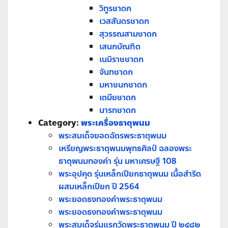
วิทูรชาดก
เวสสันดรชาดก
สุวรรณสามชาดก
เสนกบัณฑิต
เนมิราชชาดก
จันทชาดก
มหาชนกชาดก
เตมียชาดก
นารทชาดก
Category:
พระเครื่องธาตุพนม
พระสมเด็จยอดฉัตรพระธาตุพนม
เหรียญพระธาตุพนมพุทธศิลป์ ฉลองพระ
ธาตุพนมทองคำ รุ่น มหาเศรษฐี 108
พระอุปคุต รุ่นเหล็กเปียกธาตุพนม เนื้อสำริด
ผสมเหล็กเปียก ปี 2564
พระยอดธงทองคำพระธาตุพนม
พระยอดธงทองคำพระธาตุพนม
พระสมเด็จรุ่นแรกวัดพระธาตุพนม ปี ๒๔๘๒