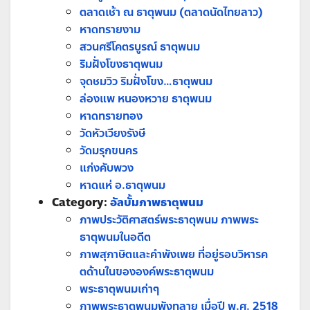
ตลาดเช้า ณ ธาตุพนม (ตลาดนัดไทยลาว)
หาดทรายงาม
สวนศรีโคตรบูรณ์ ธาตุพนม
ริมฝั่งโขงธาตุพนม
จุดชมวิว ริมฝั่งโขง…ธาตุพนม
ล่องแพ หนองหวาย ธาตุพนม
หาดทรายทอง
วัดหัวเวียงรังษี
วัดมรุกขนคร
แก่งคับพวง
หาดแห่ อ.ธาตุพนม
Category:
อัลบั้มภาพธาตุพนม
ภาพประวัติศาสตร์พระธาตุพนม ภาพพระ
ธาตุพนมในอดีต
ภาพสุภาษิตและคำพังเพย ที่อยู่รอบวิหารค
ตด้านในขององค์พระธาตุพนม
พระธาตุพนมเก่าๆ
ภาพพระธาตุพนมพังทลาย เมื่อปี พ.ศ. 2518