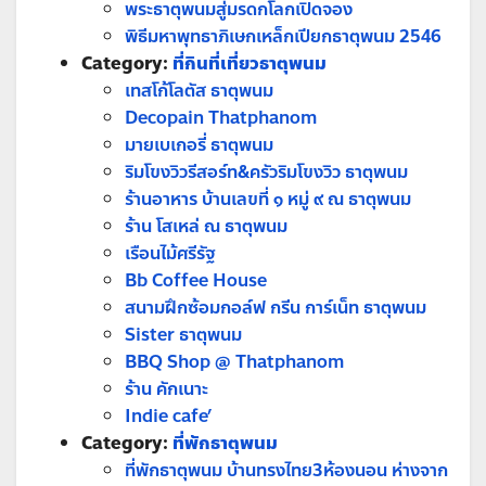
พระธาตุพนมสู่มรดกโลกเปิดจอง
พิธีมหาพุทธาภิเษกเหล็กเปียกธาตุพนม 2546
Category:
ที่กินที่เที่ยวธาตุพนม
เทสโก้โลตัส ธาตุพนม
Decopain Thatphanom
มายเบเกอรี่ ธาตุพนม
ริมโขงวิวรีสอร์ท&ครัวริมโขงวิว ธาตุพนม
ร้านอาหาร บ้านเลขที่ ๑ หมู่ ๙ ณ ธาตุพนม
ร้าน โสเหล่ ณ ธาตุพนม
เรือนไม้ศรีรัฐ
Bb Coffee House
สนามฝึกซ้อมกอล์ฟ กรีน การ์เน็ท ธาตุพนม
Sister ธาตุพนม
BBQ Shop @ Thatphanom
ร้าน คักเนาะ
Indie cafe’
Category:
ที่พักธาตุพนม
ที่พักธาตุพนม บ้านทรงไทย3ห้องนอน ห่างจาก