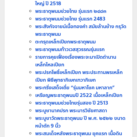
ใหญ่ ปี 2518
พระธาตุพนมช่วยไทย รุ่นแรก ๒๔๘๓
พระธาตุพนมช่วยไทย รุ่นแรก 2483
พระสังกัจจายน์เนื้อทองคำ สมัยล้านช้าง กรุวัด
พระธาตุพนม
ตะกรุดเหล็กเปียกพระธาตุพนม
พระธาตุพนมท้าวเวสสุวรรณรุ่นแรก
รายการคุยเฟื่องเรื่องพระจะมาเปิดตำนาน
เหล็กไหลเปียก
พระปรกโพธิ์เหล็กเปียก พระประทานพรเหล็ก
เปียก พิธีพุทธาภิเษกเทวาภิเษก
พระกริ่งเสด็จเตี่ย “รุ่นมหาโชค มหาลาภ”
เหรียญพระธาตุพนมปี 2522 เนื้อเหล็กเปียก
พระธาตุพนมช่วยไทยรุ่นสอง ปี 2513
พระบูชานาคปรก พระมารวิชัยศาสดา
พระบูชาวัดพระธาตุพนม ปี พ.ศ. ๒๕๒๒ ขนาด
หน้าตัก 9 นิ้ว
พระสมเด็จหลังพระธาตุพนม ยุคแรก เนื้อดิน