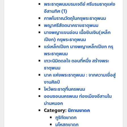
พระธาตุพนมบรมเจดีย์ ศรีบรมธาตุแห่ง
อีสานทิศ (1)
ภาพโบราณวัตถุในกรุพระธาตุพนม
พญาศรีสัตตนาคราชธาตุพนม
นางพญาแขนอ่อน เนื้อชินเงิน(เหล็ก
เปียก) กรุพระธาตุพนม
แร่เหล็กเปียก นางพญาเหล็กเปียก กรุ
พระธาตุพนม
เทวะนิมิตดลใจ ตอนที่หนึ่ง สร้างพระ
ธาตุพนม
นาค แห่งพระธาตุพนม : จากความเชื่อสู่
งานศิลป์
ไหว้พระธาตุที่นครพนม
ออนซอนนครพนม ท่องเมืองอีสานใน
ม่านหมอก
Category:
นิทานชาดก
ภูริทัตชาดก
มโหสถชาดก