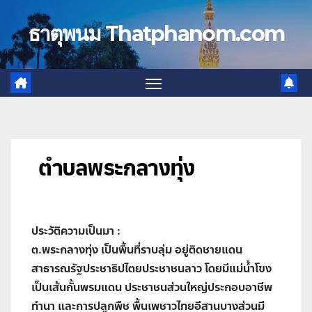
Skip
to
ธาตุพนม Thatphanom.com
content
ตำบลพระกลางทุ่ง
ประวัติความเป็นมา :
ต.พระกลางทุ่ง เป็นพื้นที่ราบลุ่ม อยู่ติดชายแดน
สาธารณรัฐประชาธิปไตยประชาชนลาว โดยมีแม่น้ำโขง
เป็นเส้นกั้นพรมแดน ประชาชนส่วนใหญ่ประกอบอาชีพ
ทำนา และการปลูกพืช พื้นเพชาวไทยอีสานบางส่วนมี