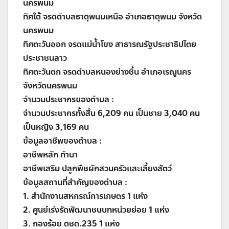
นครพนม
ทิศใต้ จรดตำบลธาตุพนมเหนือ อำเภอธาตุพนม จังหวัด
นครพนม
ทิศตะวันออก จรดแม่น้ำโขง สาธารณรัฐประชาธิปไตย
ประชาชนลาว
ทิศตะวันตก จรดตำบลหนองย่างชิ้น อำเภอเรณูนคร
จังหวัดนครพนม
จำนวนประชากรของตำบล :
จำนวนประชากรทั้งสิ้น 6,209 คน เป็นชาย 3,040 คน
เป็นหญิง 3,169 คน
ข้อมูลอาชีพของตำบล :
อาชีพหลัก ทำนา
อาชีพเสริม ปลูกพืชผักสวนครัวและเลี้ยงสัตว์
ข้อมูลสถานที่สำคัญของตำบล :
1. สำนักงานสหกรณ์การเกษตร 1 แห่ง
2. ศูนย์เร่งรัดพัฒนาชนบทหน่วยย่อย 1 แห่ง
3. กองร้อย ตชด.235 1 แห่ง