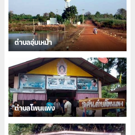
ตำบลอุ่มเหม้า
ตำบลโพนแพง