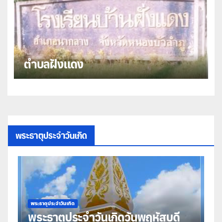
ตำบลฝั่งแดง
พระธาตุประจำวันเกิด
พระธาตุประจำวันเกิด
พร
พระธาตุประจำวันเกิดวันพฤหัสบดี
พ