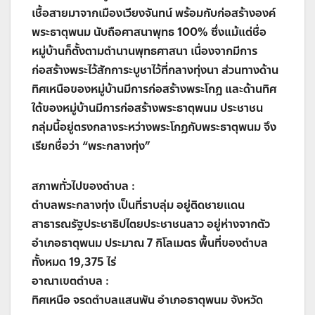
เชื้อสายมาจากเมืองเวียงจันทน์ พร้อมกับก่อสร้างองค์
พระธาตุพนม นับถือศาสนาพุทธ 100% ซึ่งแม้แต่ชื่อ
หมู่บ้านก็ตั้งตามตำนานพุทธศาสนา เนื่องจากมีการ
ก่อสร้างพระไว้สักการะบูชาไว้ที่กลางทุ่งนา ส่วนทางด้าน
ทิศเหนือของหมู่บ้านมีการก่อสร้างพระโกฎ และด้านทิศ
ใต้ของหมู่บ้านมีการก่อสร้างพระธาตุพนม ประชาชน
กลุ่มนี้อยู่ตรงกลางระหว่างพระโกฏกับพระธาตุพนม จึง
เรียกชื่อว่า “พระกลางทุ่ง”
สภาพทั่วไปของตำบล :
ตำบลพระกลางทุ่ง เป็นที่ราบลุ่ม อยู่ติดชายแดน
สาธารณรัฐประชาธิปไตยประชาชนลาว อยู่ห่างจากตัว
อำเภอธาตุพนม ประมาณ 7 กิโลเมตร พื้นที่ของตำบล
ทั้งหมด 19,375 ไร่
อาณาเขตตำบล :
ทิศเหนือ จรดตำบลแสนพัน อำเภอธาตุพนม จังหวัด