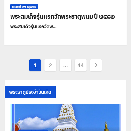
พระเครื่องธาตุพนม
พระสมเด็จรุ่นแรกวัดพระธาตุพนม ปี ๒๔๘๒
พระสมเด็จรุ่นแรกวัดพ…
Posts
1
2
…
44
pagination
พระธาตุประจำวันเกิด