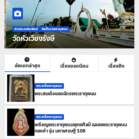
ข่าวประชาสัมพันธ์
อัลบั้มภาพธาตุพนม
วัดหัวเวียงรังษี
อัพเดทล่าสุด
เรื่องยอดนิยม
เรื่องฮิต
พระเครื่องธาตุพนม
พระสมเด็จยอดฉัตรพระธาตุพนม
พระเครื่องธาตุพนม
เหรียญพระธาตุพนมพุทธศิลป์ ฉลองพระธาตุพนม
ทองคำ รุ่น มหาเศรษฐี 108