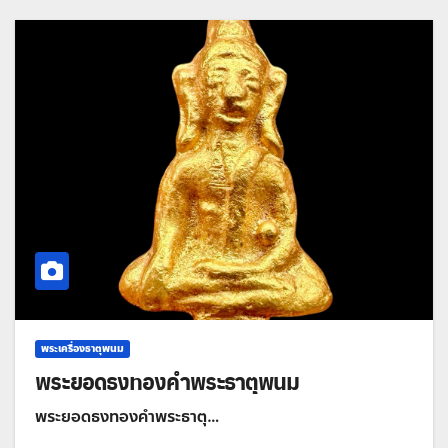
พระเครื่องธาตุพนม
พระยอดธงทองคำพระธาตุพนม
พระยอดธงทองคำพระธาตุ…