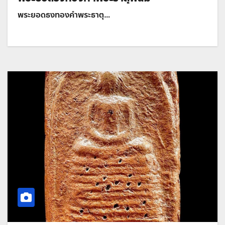
พระยอดธงทองคำพระธาตุ…