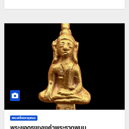
พระเครื่องธาตุพนม
พระยอดธงทองคำพระธาตุพนม