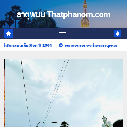
Skip
to
ธาตุพนม Thatphanom.com
content
สมเหล็กเปียก ปี 2564
พระยอดธงทองคำพระธาตุพนม
พระยอด