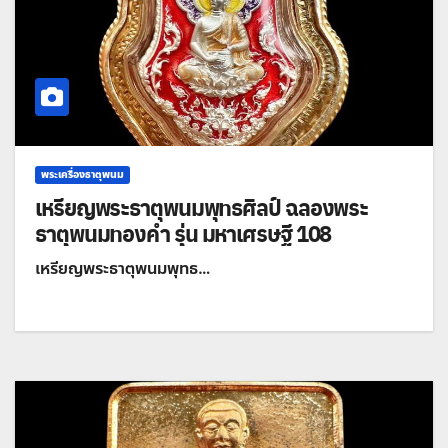
พระเครื่องธาตุพนม
เหรียญพระธาตุพนมพุทธศิลป์ ฉลองพระ
ธาตุพนมทองคำ รุ่น มหาเศรษฐี 108
เหรียญพระธาตุพนมพุทธ…