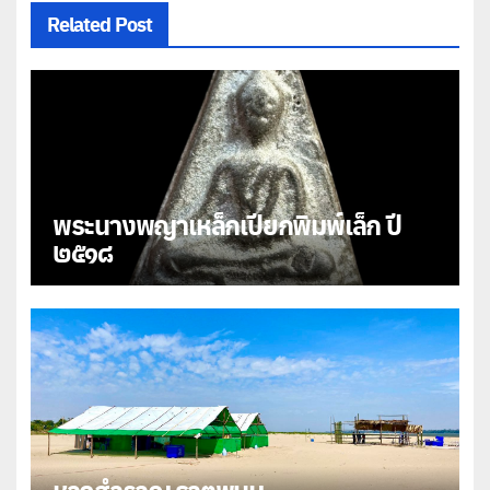
Related Post
พระนางพญาเหล็กเปียกพิมพ์เล็ก ปี
๒๕๑๘