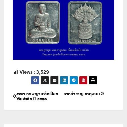
Views :
3,529
แนะแนว
พระนางพญาเหล็กเปียก
หาดสำราญ ธาตุพนม
พิมพ์เล็ก ปี ๒๕๑๘
เรื่อง