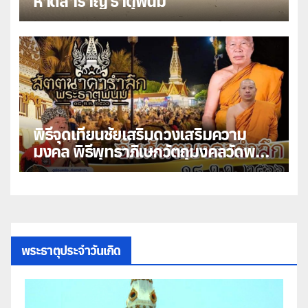
หาดสำราญ ธาตุพนม
พิธีจุดเทียนชัยเสริมดวงเสริมความ
มงคล พิธีพุทธาภิเษกวัตถุมงคลวัดพระ
ธาตุพนม
พระธาตุประจำวันเกิด