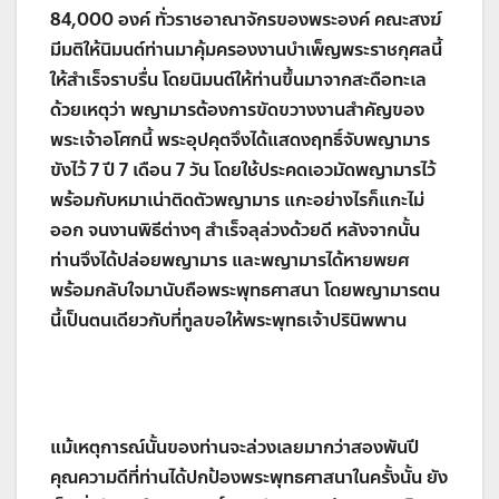
84,000 องค์ ทั่วราชอาณาจักรของพระองค์ คณะสงฆ์
มีมติให้นิมนต์ท่านมาคุ้มครองงานบำเพ็ญพระราชกุศลนี้
ให้สำเร็จราบรื่น โดยนิมนต์ให้ท่านขึ้นมาจากสะดือทะเล
ด้วยเหตุว่า พญามารต้องการขัดขวางงานสำคัญของ
พระเจ้าอโศกนี้ พระอุปคุตจึงได้แสดงฤทธิ์จับพญามาร
ขังไว้ 7 ปี 7 เดือน 7 วัน โดยใช้ประคดเอวมัดพญามารไว้
พร้อมกับหมาเน่าติดตัวพญามาร แกะอย่างไรก็แกะไม่
ออก จนงานพิธีต่างๆ สำเร็จลุล่วงด้วยดี หลังจากนั้น
ท่านจึงได้ปล่อยพญามาร และพญามารได้หายพยศ
พร้อมกลับใจมานับถือพระพุทธศาสนา โดยพญามารตน
นี้เป็นตนเดียวกับที่ทูลขอให้พระพุทธเจ้าปรินิพพาน
แม้เหตุการณ์นั้นของท่านจะล่วงเลยมากว่าสองพันปี
คุณความดีที่ท่านได้ปกป้องพระพุทธศาสนาในครั้งนั้น ยัง