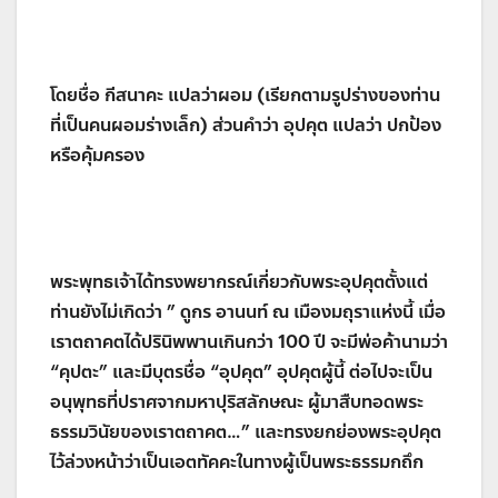
โดยชื่อ กีสนาคะ แปลว่าผอม (เรียกตามรูปร่างของท่าน
ที่เป็นคนผอมร่างเล็ก) ส่วนคำว่า อุปคุต แปลว่า ปกป้อง
หรือคุ้มครอง
พระพุทธเจ้าได้ทรงพยากรณ์เกี่ยวกับพระอุปคุตตั้งแต่
ท่านยังไม่เกิดว่า ” ดูกร อานนท์ ณ เมืองมถุราแห่งนี้ เมื่อ
เราตถาคตได้ปรินิพพานเกินกว่า 100 ปี จะมีพ่อค้านามว่า
“คุปตะ” และมีบุตรชื่อ “อุปคุต” อุปคุตผู้นี้ ต่อไปจะเป็น
อนุพุทธที่ปราศจากมหาปุริสลักษณะ ผู้มาสืบทอดพระ
ธรรมวินัยของเราตถาคต…” และทรงยกย่องพระอุปคุต
ไว้ล่วงหน้าว่าเป็นเอตทัคคะในทางผู้เป็นพระธรรมกถึก