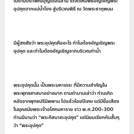
ในงานประเพณีบุญเดือนสาม ได้จัดให้มีพิธีอัญเชิญพระ
อุปคุตจากแม่น้ำโขง สู่บริเวณพิธี ณ วัดพระธาตุพนม
มีผู้สงสัยว่า พระอุปคุตคืออะไร ทำไมต้องอัญเชิญพระ
อุปคุต และทำไมต้องอัญเชิญจากบริเวณท่าน้ำ
พระอุปคุตนั้น เป็นพระมหาเถระ ที่มีความสำคัญใน
พระพุทธศาสนาอย่างมาก ตามตำนานเล่าว่า ท่านเกิด
หลังจากพุทธปรินิพพาน ไปแล้วร้อยปีเศษ แต่มีชื่อเสียง
ในยุคสมัยพระเจ้าอโศกมหาราช ราว พ.ศ.200-300
ท่านมีนามว่า “พระกีสนาคะอุปคุต” แต่นิยมเรียกกันสั้นๆ
ว่า “พระอุปคุต”