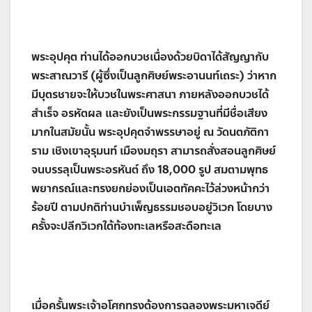
พระอุปคุต ท่านได้ออกบวชเนื่องด้วยบิดาได้สัญญากับ
พระสาณวารี (ผู้ซึ่งเป็นลูกศิษย์พระอานนท์เถระ) ว่าหาก
มีบุตรชายจะให้บวชในพระศาสนา ภายหลังออกบวชได้
สำเร็จ อรหัตผล และยังเป็นพระกรรมฐานที่มีชื่อเสียง
มากในสมัยนั้น พระอุปคุตจำพรรษาอยู่ ณ วัดนตภัติกา
ราม เชิงเขาอุรุมนท์ เมืองมถุรา สามารถสั่งสอนลูกศิษย์
จนบรรลุเป็นพระอรหันต์ ถึง 18,000 รูป สมตามพุทธ
พยากรณ์และทรงยกย่องเป็นเอตทัคคะไว้ล่วงหน้ากว่า
ร้อยปี ตามปกติท่านบำเพ็ญธรรมชอบอยู่วิเวก โดยบาง
ครั้งจะปลีกวิเวกใต้ท้องทะเลหรือสะดือทะเล
เมื่อครั้นพระเจ้าอโศกทรงต้องการฉลองพระมหาเจดีย์