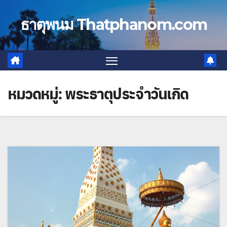
Skip
to
ธาตุพนม Thatphanom.com
content
หมวดหมู่:
พระธาตุประจำวันเกิด