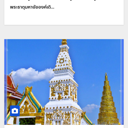
พระธาตุมหาชัยองค์เดิ…