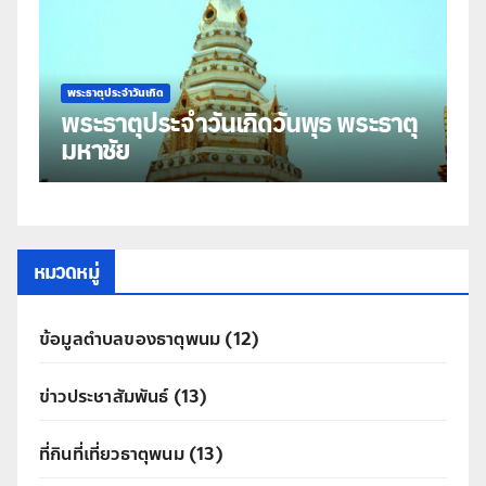
พระธาตุประจำวันเกิด
พร
พระธาตุประจำวันเกิดวันพุธ พระธาตุ
พ
มหาชัย
ธ
หมวดหมู่
ข้อมูลตำบลของธาตุพนม
(12)
ข่าวประชาสัมพันธ์
(13)
ที่กินที่เที่ยวธาตุพนม
(13)