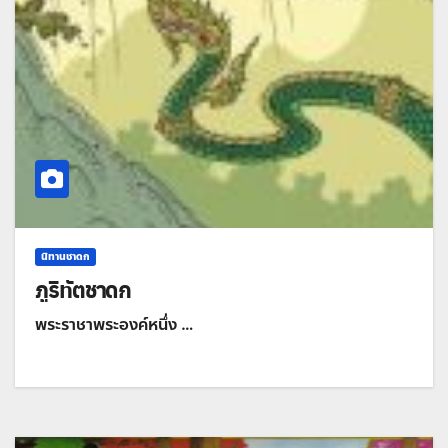
นิทานชาดก
ภูริทัตชาดก
พระราชาพระองค์หนึ่ง …