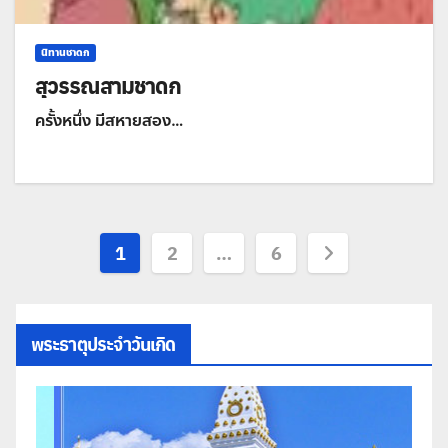
นิทานชาดก
สุวรรณสามชาดก
ครั้งหนึ่ง มีสหายสอง…
Posts
1
2
…
6
pagination
พระธาตุประจำวันเกิด