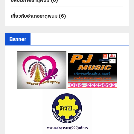
อัลบั้มภาพธาตุพนม
(6)
เกี่ยวกับอำเภอธาตุพนม
(6)
Banner