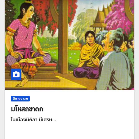
นิทานชาดก
มโหสถชาดก
ในเมืองมิถิลา มีเศรษ…