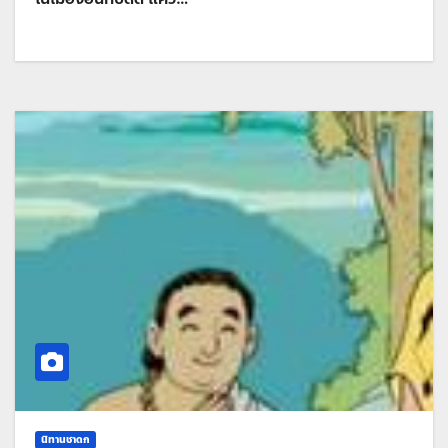
นิทานชาดก