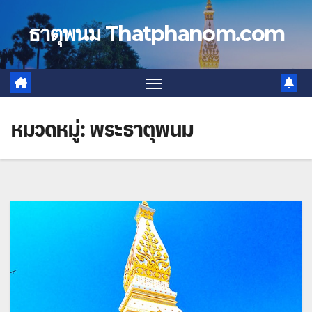
Skip
to
ธาตุพนม Thatphanom.com
content
หมวดหมู่:
พระธาตุพนม