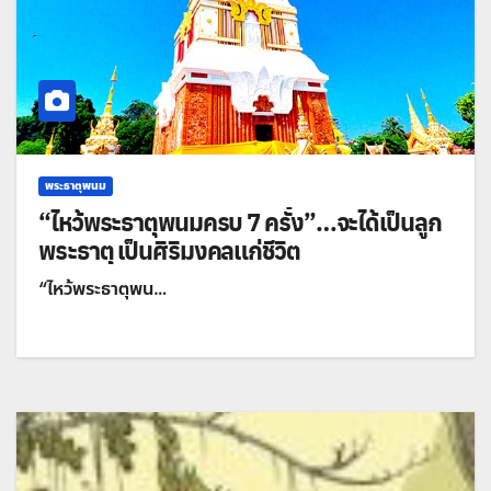
พระธาตุพนม
“ไหว้พระธาตุพนมครบ 7 ครั้ง”…จะได้เป็นลูก
พระธาตุ เป็นศิริมงคลแก่ชีวิต
“ไหว้พระธาตุพน…