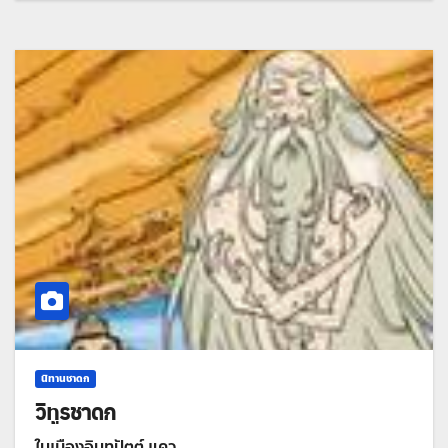
นิทานชาดก
วิทูรชาดก
ในเมืองอินทปัตต์ แคว…