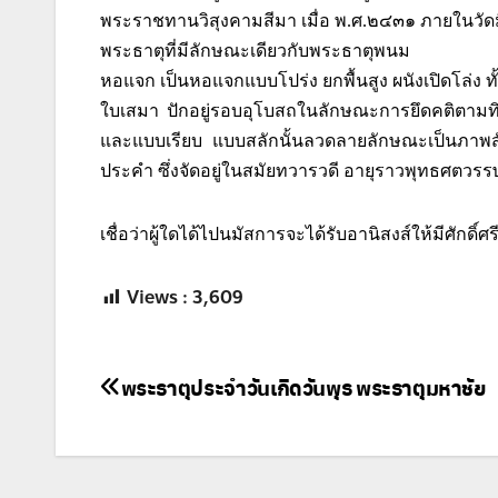
พระราชทานวิสุงคามสีมา เมื่อ พ.ศ.๒๔๓๑ ภายในวัด
พระธาตุที่มีลักษณะเดียวกับพระธาตุพนม
หอแจก เป็นหอแจกแบบโปร่ง ยกพื้นสูง ผนังเปิดโล่ง ทั้
ใบเสมา ปักอยู่รอบอุโบสถในลักษณะการยึดคติตามท
และแบบเรียบ แบบสลักนั้นลวดลายลักษณะเป็นภาพสั
ประคำ ซึ่งจัดอยู่ในสมัยทวารวดี อายุราวพุทธศตวรร
เชื่อว่าผู้ใดได้ไปนมัสการจะได้รับอานิสงส์ให้มีศักดิ์ศ
Views :
3,609
แนะแนว
พระธาตุประจำวันเกิดวันพุธ พระธาตุมหาชัย
เรื่อง