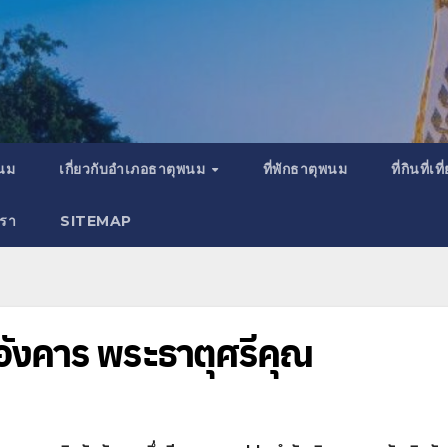
พนม
เกี่ยวกับอำเภอธาตุพนม
ที่พักธาตุพนม
ที่กินที่
เรา
SITEMAP
อังคาร พระธาตุศรีคุณ
พ
ธ