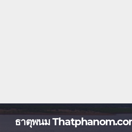
ธาตุพนม Thatphanom.c