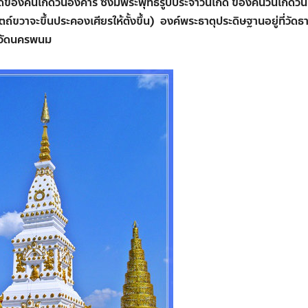
ของคนเกิดวันอังคาร ซึ่งมีพระพุทธรูปประจำวันเกิด ของคนวันเกิดวันนี
ป
ว
าจะขึ้นประคองเศียรให้ตั้งขึ้น) องค์พระธาตุประดิษฐานอยู่ที่วัดธา
พ
งหวัดนครพนม
ธ
ป
จ
ว
เ
ว
เ
ร์
พ
ธ
น