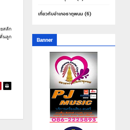
เกี่ยวกับอำเภอธาตุพนม
(6)
ยสลัก
่นลูก
Banner