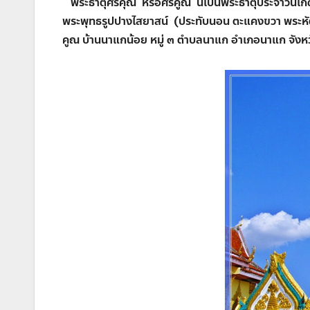
พระธาตุศรีคุณ หรือศรีคูณ นี้เป็นพระธาตุประจำวันเกิด
พระพุทธรูปปางไสยาสน์ (ประทับนอน ตะแคงขวา พระหัตถ์ขว
คูณ บ้านนาแกน้อย หมู่ ๓ ตำบลนาแก อำเภอนาแก จั