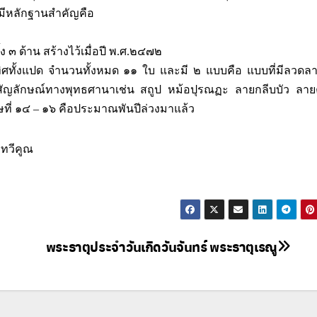
มีหลักฐานสำคัญคือ
ง ๓ ด้าน สร้างไว้เมื่อปี พ.ศ.๒๔๗๒
ิศทั้งแปด จำนวนทั้งหมด ๑๑ ใบ และมี ๒ แบบคือ แบบที่มีลวดลา
ญลักษณ์ทางพุทธศานาเช่น สถูป หม้อปุรณฏะ ลายกลีบบัว ลายคั
ษที่ ๑๔ – ๑๖ คือประมาณพันปีล่วงมาแล้ว
รีทวีคูณ
พระธาตุประจำวันเกิดวันจันทร์ พระธาตุเรณู