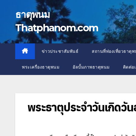
Skip
to
ธาตุพนม
content
Thatphanom.com
ข่าวประชาสัมพันธ์
สถานที่ท่องเที่ยวธาตุ
พระเครื่องธาตุพนม
อัลบั้มภาพธาตุพนม
ติดต่อ
พระธาตุประจำวันเกิดวัน