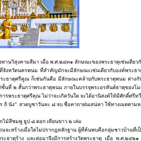
ทานวิสุงคามสีมา เมื่อ พ.ศ.๒๔๓๑ ลักษณะของพระธาตุเช่นเดียวก
้นที่จังหวัดนครพนม ที่สำคัญมักจะมีลักษณะเช่นเดียวกับองค์พระธ
พระธาตุศรีคูณ ก็เช่นกันคือ มีลักษณะคล้ายกับพระธาตุพนม ต่างกันท
 แต่ชั้นที่ ๒ สั้นกว่าพระธาตุพนม ภายในบรรจุพระอรหันต์ธาตุของ
พระธาตุศรีคุณ ไม่ว่าจะเกิดวันใด จะได้อานิสงค์ให้มีศักดิ์ศรีทว
 โร ถิ นัง” สวดบูชาวันละ ๘ จบ ชื่อคาถาฝนเสน่หา ใช้ทางเมตตาม
กไม้สีชมพู ธูป ๘ ดอก เทียนขาว ๒ เล่ม
นจะสร้างเมื่อใดไม่ปรากฎหลักฐาน ผู้ที่ค้นพบคือกลุ่มชาวบ้านที่เ
ะธาตุร้าง และต่อมาจึงมีการสร้างวัดพระธาตุ เมื่อ พ.ศ.๒๔๒๑ 