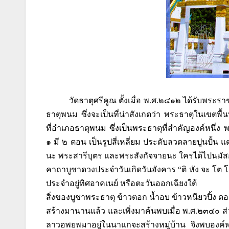
วัดธาตุศรีคูณ ตั้งเมื่อ พ.ศ.๒๔๑๒ ได้รับพระราช
ธาตุพนม ซึ่งจะเป็นที่น่าสังเกตว่า พระธาตุในเขตพื
ที่อำเภอธาตุพนม ซึ่งเป็นพระธาตุที่สำคัญองค์หนึ่ง 
๑ มี ๒ ตอน เป็นรูปสี่เหลี่ยม ประดับลวดลายปูนปั้น
นะ พระสารีบุตร
และพระสังกัจจายนะ ใครได้ไปนมัสการ
คาถาบูชาดวงประจำวันเกิดวันอังคาร “ติ หัง จะ โต
ประจำอยู่ทิศอาคเนย์ หรือตะวันออกเฉียงใต้
สิ่งของบูชาพระธาตุ ข้าวตอก น้ำอบ ข้าวหนียวปิ้ง ดอ
สร้างมานานแล้ว และเพิ่งมาค้นพบเมื่อ พ.ศ.๒๓๔๐ ส่ว
ลาวอพยพมาอยู่ในนาแกจะสร้างหมู่บ้าน จึงพบองค์พร