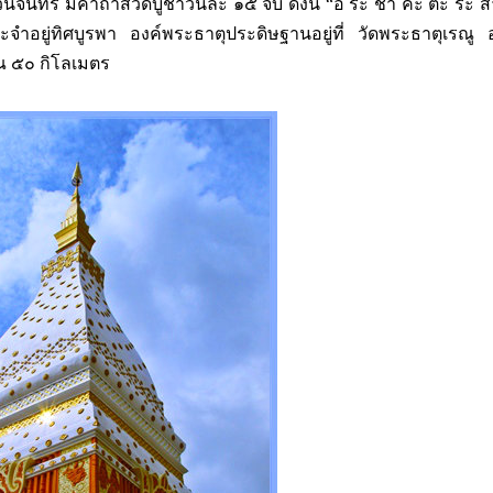
จันทร์ มีคาถาสวดบูชาวันละ ๑๕ จบ ดังนี้ “อิ ระ ชา คะ ตะ ระ สา
ำอยู่ทิศบูรพา องค์พระธาตุประดิษฐานอยู่ที่ วัดพระธาตุเรณู 
ณ ๕๐ กิโลเมตร
ร