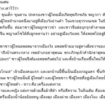
คนเศษ
เล่าไว้ว่า
เชิง ขุนเค็ก ขุนคาน ปกครองชาวผู้ไทยเมื่อเกิดทุพภิกขภัย พญากา ห
ชาวผู้ไทยจำนวนหนึ่งมาอยู่ที่เมืองวังอ่านคำ ในแขวงสุวรรณเขต ในปั
พิพาทกันขึ้น ต่อมาชาวผู้ไทยถูกชาวข่า และชาวจีนฮ่อบุกรุกทำลายเ
น พญาเตโชได้สั่งลูกหลานว่า อย่าอยู่เมืองวังเลย ให้อพยพไปอยู่ฝ
พาชาวผู้ไทยอพยพมาจากเมืองวัง อพยพข้ามมาอยู่ทางฝั่งขวาของแ
มาถึงบ้านพระกลาง เขตอำเภอธาตุพนม พระภิกษุเจ้าสำนักธาตุพ
่อแก” ชาวผู้ไทยจึงต้องอพยพกันต่อไป และตั้งบ้านเรือนขึ้นใหม่ให้ช
โกมล” เจ้าเมืองคนแรก และยกบ้านนี้ขึ้นเป็นเมืองเรณูนคร ขึ้นกั
าวผู้ไทยนั้นมี ผู้ไทยดำ และผู้ไทยขาว ซึ่งผู้ไทยที่อยู่เมืองไทยนั
ชาวผู้ไทยดำ – ขาว คือ เครื่องแต่งกาย
งชายและหญิง แต่งกายด้วยเสื้อผ้าสีดำ หรือสีคราม ในถิ่นเดิม คือแค
หรือเมืองน้ำน้อยอ้อยหนู เมืองดุง เมืองม่วย เมืองลา เมืองโมะ เมื