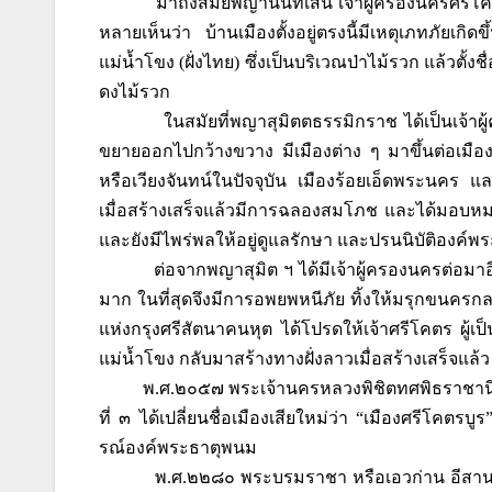
มาถึงสมัยพญานันทเสน เจ้าผู้ครองนครศรีโ
หลายเห็นว่า บ้านเมืองตั้งอยู่ตรงนี้มีเหตุเภทภัยเก
แม่น้ำโขง (ฝั่งไทย) ซึ่งเป็นบริเวณป่าไม้รวก แล้วตั้งช
ดงไม้รวก
ในสมัยที่พญาสุมิตตธรรมิกราช ได้เป็นเจ้า
ขยายออกไปกว้างขวาง มีเมืองต่าง ๆ มาขึ้นต่อเมือง
หรือเวียงจันทน์ในปัจจุบัน เมืองร้อยเอ็ดพระนคร 
เมื่อสร้างเสร็จแล้วมีการฉลองสมโภช และได้มอบหมายให
และยังมีไพร่พลให้อยู่ดูแลรักษา และปรนนิบัติองค
ต่อจากพญาสุมิต ฯ ได้มีเจ้าผู้ครองนครต่อมาอ
มาก ในที่สุดจึงมีการอพยพหนีภัย ทิ้งให้มรุกขนครกล
แห่งกรุงศรีสัตนาคนหุต ได้โปรดให้เจ้าศรีโคตร ผู้เ
แม่น้ำโขง กลับมาสร้างทางฝั่งลาวเมื่อสร้างเสร็จแล้ว 
พ.ศ.๒๐๕๗ พระเจ้านครหลวงพิชิตทศพิธราชานีศร
ที่ ๓ ได้เปลี่ยนชื่อเมืองเสียใหม่ว่า “เมืองศรีโคต
รณ์องค์พระธาตุพนม
พ.ศ.๒๒๘๐ พระบรมราชา หรือเอวก่าน อีสาน เรี