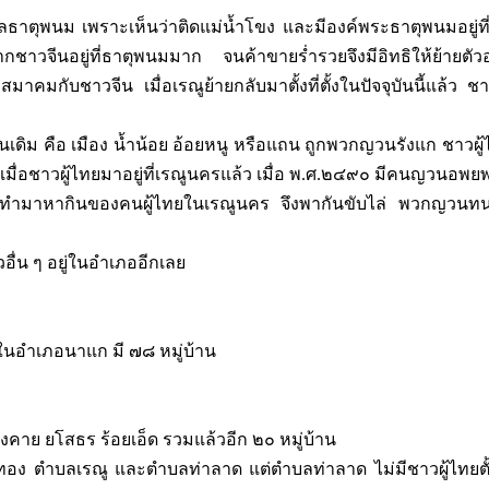
ำบลธาตุพนม เพราะเห็นว่าติดแม่น้ำโขง และมีองค์พระธาตุพนมอยู่ท
ชาวจีนอยู่ที่ธาตุพนมมาก จนค้าขายร่ำรวยจึงมีอิทธิให้ย้ายตั
าคมกับชาวจีน เมื่อเรณูย้ายกลับมาตั้งที่ตั้งในปัจจุบันนี้แล้ว ชา
ถิ่นเดิม คือ เมือง น้ำน้อย อ้อยหนู หรือแถน ถูกพวกญวนรังแก ชาวผู้
ื่อชาวผู้ไทยมาอยู่ที่เรณูนครแล้ว เมื่อ พ.ศ.๒๔๙๐ มีคนญวนอพยพ
รทำมาหากินของคนผู้ไทยในเรณูนคร จึงพากันขับไล่ พวกญวนทนไ
ื่น ๆ อยู่ในอำเภออีกเลย
ในอำเภอนาแก มี ๗๘ หมู่บ้าน
งคาย ยโสธร ร้อยเอ็ด รวมแล้วอีก ๒๐ หมู่บ้าน
อง ตำบลเรณู และตำบลท่าลาด แต่ตำบลท่าลาด ไม่มีชาวผู้ไทยตั้