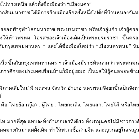
นไปทางเหนือ แล้วตั้งชื่อเมืองว่า “เมืองนคร”
นมหาราช ได้มีการย้ายเมืองอีกครั้งหนึ่งไปตั้งที่บ้านหนองจันทร
อดฟ้าจุฬาโลกมหาราช พระบรมราชา หรือเจ้าอู่แก้ว เจ้าผู้ครอง
ั้งให้ท้าวพรหม โอรสของเจ้าเมืองเดิมเป็นพระบรมราชา ขึ้นครอ
กรุงเทพมหานคร ฯ และได้ชื่อเมืองใหม่ว่า “เมืองนครพนม” นับต
นึ่ง ขึ้นกับกรุงเทพมหานคร ฯ เจ้าเมืองมีราชทินนามว่า พระพนม
งนี้การศึกของประเทศเพื่อนบ้านก็มีอยู่เสมอ เป็นผลให้ผู้คนอพยพข้าม
ภาคเสียใหม่ มี มณฑล จังหวัด อำเภอ นครพนมจึงยกขึ้นเป็นจังหวัด
์
คือ ไทยย้อ (ญ้อ) , ผู้ไทย , ไทยกะเลิง, ไทยแสก, ไทยโส้ หรือไท
ูไท มากที่สุด แทบจะทั้งอำเภอเลยทีเดียว ทั้งเรณูนครไม่มีชาวต่างด้
ดหมางกันมาแต่ดั้งเดิม ทำให้พวกเชื้อสายจีน และญวนอยู่ในเรณู