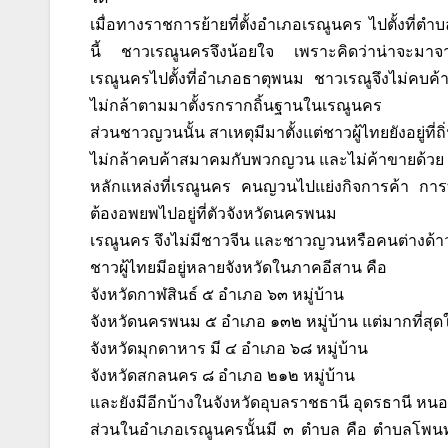
เมื่อทางราชการย้ายที่ตั้งอำเภอเรณูนคร ไปตั้งที่ต
นี้ ชาวเรณูนครจึงน้อยใจ เพราะคิดว่าน่าจะมาจาก
เรณูนครไปตั้งที่อำเภอธาตุพนม ชาวเรณูจึงไม่คบค้าสม
ไม่กล้าตามมาตั้งรกรากถิ้นฐานในเรณูนคร
ส่วนชาวญวนนั้น สาเหตุมีมาตั้งแต่ชาวผู้ไทยยังอยู่ที่
ไม่กล้าคบค้าสมาคมกับพวกญวน และไม่ค้าขายด้วย เม
หลักแหล่งที่เรณูนคร คนญวนไปแย่งกิจการค้า กา
ต้องอพยพไปอยู่ที่ตัวจังหวัดนครพนม
เรณูนคร จึงไม่มีชาวจีน และชาวญวนหรือคนต่างด้าวอ
ชาวผู้ไทยมีอยู่หลายจังหวัดในภาคอีสาน คือ
จังหวัดกาฬสินธ์ ๕ อำเภอ ๖๓ หมู่บ้าน
จังหวัดนครพนม ๕ อำเภอ ๑๓๒ หมู่บ้าน แต่มากที่สุด
จังหวัดมุกดาหาร มี ๔ อำเภอ ๖๘ หมู่บ้าน
จังหวัดสกลนคร ๘ อำเภอ ๒๑๒ หมู่บ้าน
และยังมีอีกบ้างในจังหวัดอุบลราชธานี อุดรธานี หนอ
ส่วนในอำเภอเรณูนครนั้นมี ๓ ตำบล คือ ตำบลโพนท