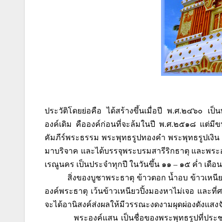
ประวัติโดยย่อคือ ได้สร้างขึ้นเมื่อปี พ.ศ.๒๔๖๐
องค์เดิม คือองค์ก่อนที่จะล้มในปี พ.ศ.๒๕๑๘ แต่ม
คัมภีร์พระธรรม พระพุทธรูปทองคำ พระพุทธรูปเงิน 
มาบริจาค และได้บรรจุพระบรมสารีริกธาตุ และพระอ
เรณูนคร เป็นประจำทุกปี ในวันขึ้น ๑๑ – ๑๕ ค่ำ เดือ
สิ่งของบูชาพระธาตุ ข้าวตอก น้ำอบ ข้าวเหนีย
องค์พระธาตุ เว้นข้าวเหนียวปิ้งมองหาไม่เจอ และที่ศาล
จะได้อานิสงค์ส่งผลให้มีวรรณะงดงามผุดผ่องดังแสงจ
พระองค์แสน เป็นชื่อของพระพุทธรูปที่ประช