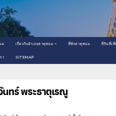
พนม
เกี่ยวกับอำเภอธาตุพนม
ที่พักธาตุพนม
ที่กินที่
เรา
SITEMAP
ันทร์ พระธาตุเรณู