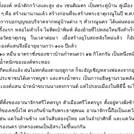
งองค์ หน้าตักกว้างและสูง ๕๐ เซนติเมตร เป็นพระคู่บ้าน คู่เมือง
่แน่ ๆ คือ สร้างมานานแล้ว สร้างก่อนที่จะสร้างพระธาตุเรณูในปี พ.
การบอกบุญขอบริจาคจากหมู่บ้านต่าง ๆ ทั่วเรณูนคร ได้แผ่นทอง
งแรก หล่อไม่สำเร็จ ไม่ติดเบ้าพิมพ์ ต้องย้ายที่ไปหล่อใหม่จึงสำเร็
วัดธาตุเรณู ในเวลาต่อมา เมื่อสร้างอุโบสถหลังใหม่แล้ว ก็อั
องค์แสนจึงมีอายุนานกว่า ๑๐๐ ปีแล้ว
ก ๑๐ หมื่น มาตราชั่งของชาวบ้านกำหนดว่า ๑๒ กิโลกรัม เป็นหนึ่งหม
ากับน้ำหนักขององค์พระทอง
กิดแห้งแล้ง ฝนไม่ตกต้องตามฤดูกาล ก็จะอัญเชิญหลวงพ่อลงจาก
ห้ประชาชนได้เคารพบูชา และสรงน้ำพระ เป็นการอธิษฐานรวมพลังใ
องค์แสน นำหน้าขบวนนางสงกรานต์ แห่ไปรอบเมืองในพิธีนี้ จะได
ี่ตั้งของอาณาจักรศรีโคตรบูร ตัวเมืองศรีโคตรบูร ตั้งอยู่ทางฝั่งซ
งใต้ของเซบั้งไฟ ตรงกันข้ามกับพระธาตุพนม อาณาจักรนี้ถือเป็นแคว้
เช่น แคว้นล้านช้าง แคว้นสิบสองจุไทย แคว้นจำปาศักดิ์ และแคว้น
ู้ครองนคร ปกครองตนเป็นอิสระไม่ขึ้นแก่กัน