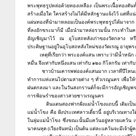
พระพุทธรูปหล่อด้วยทองเหลือง เป็นพระเนื้อทองตันทั้
สร้างเมื่อใด ใครสร้างไม่ได้มีหลักฐานแจ้งไว้ แต่ที
แผ่นทองที่นำมาหลอมเป็นองค์พระพุทธรูปได้มาจาก 
ที่ลงอักขระมาก็มี เมื่อนำมาหล่อรวมนั้น กระทำในครั้
อัญเชิญมาไว้ ณ อุโบสถหลังเก่าของวัดกลาง หรือ
ประดิษฐานอยู่ในอุโบสถหลังใหม่ของวัดเรณู อายุพระ
เหตุที่เรียกว่า พระองค์แสน เพราะว่ามีน้ำหนั
หมื่น จึงเท่ากับหนึ่งแสน เท่ากับ ๑๒๐ กิโลกรัม เท่
ชาวบ้านเคารพพ่อองค์แสนมาก เวลาที่ปีไหนเ
ทำการแห่แหนไปตามสายต่าง ๆ ทั่วเรณูนคร เพื่อใ
ฝนตกลงมา และในวันสงกรานต์ก็จะมีการอัญเชิญพระ
การฟ้อนรำของสาวสวยชาวเรณูนคร
ดินแดนสองฟากฝั่งแม่น้ำโขงแถบนี้ เดิมเป็นท
แม่น้ำโขง คือ ฝั่งประเทศลาวเดี๋ยวนี้ อยู่บริเวณทา
ในลุ่มแม่น้ำโขง ซึ่งขณะนั้นมีแคว้นอยู่หลายแคว้น 
นาคนหุต (เวียงจันทน์) เป็นต้น แต่ละแคว้นจะมีเจ้าผ