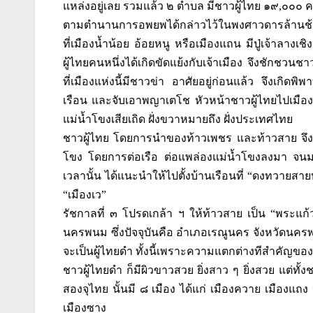
แหล่งอยู่เลย รวมแล้ว ๒ ตำบล มีชาวผู้ไทย ๑๙,๐๐๐ 
ตามตำนานการอพยพได้กล่าวไว้ในพงศาวดารล้านช้าง 
ที่เมืองน้ำน้อย อ้อยหนู หรือเมืองแถน มีปู่เจ้าลาง
ผู้ไทยคนหนึ่งได้เกิดขัดแย้งกับเจ้าเมือง จึงชักชวน
ที่เมืองแห่งนี้มีชาวข่า อาศัยอยู่ก่อนแล้ว จึงเกิด
เรือน และจับเอาพญาเตโช หัวหน้าชาวผู้ไทยไปเมืองจี
แม่น้ำโขงเสียเถิด ฝั่งขวาหมายถึง ฝั่งประเทศไทย
ชาวผู้ไทย โดยการนำของท้าวเพชร และท้าวสาย จึง
โขง โดยการต่อเรือ ต่อแพล่องแม่น้ำโขงลงมา จน
เวลานั้น ได้แนะนำให้ไปตั้งบ้านเรือนที่ “ดงทวายสายบ
“เมืองเว”
รัชกาลที่ ๓ โปรดเกล้า ฯ ให้ท้าวสาย เป็น “พระแก้ว
นครพนม ซึ่งปัจจุบันคือ อำเภอเรณูนคร จังหวัดนครพนม ช
จะเป็นผู้ไทยดำ ทั้งนี้เพราะความแตกต่างทีสำคัญของ
ชาวผู้ไทยดำ ก็มีผิวขาวสวย ยิ่งสาว ๆ ยิ่งสวย แต่ทั้
สองจุไทย นั้นมี ๘ เมือง ได้แก่ เมืองควาย เมืองแถง 
เมืองซาง