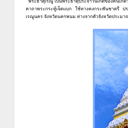
พระธาตุเรณู เป็นพระธาตุประจำวันเกิดของคนเกิดวัน
คาถาพระกระทู้เจ็ดแบก ใช้ทางคงกระพันชาตรี ประจ
เรณูนคร จังหวัดนครพนม ห่างจากตัวจังหวัดประมา