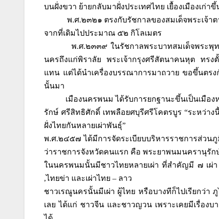
บนฝั่งขวา ย้ายกลับมาฝั่งประเทศไทย เยื้องเมืองเก่าขึ้
พ.ศ.๒๓๒๑ ตรงกับรัชกาลของสมเด็จพระเจ้าตากสิ
จากที่เดิมไปประมาณ ๕๒ กิโลเมตร
พ.ศ.๒๓๓๙ ในรัชกาลพระบาทสมเด็จพระพุทธย
นครถึงแก่พิราลัย พระเจ้ากรุงศรีสัตนาคนหุต ทรงต
แทน แต่ได้นำเครื่องบรรณาการมาถวาย ขอขึ้นตรงกับ
นั้นมา
เมืองนครพนม ได้รับการยกฐานะขึ้นเป็นเมืองห
รักษ์ ศรีสิทธิศักดิ์ เทพลือยศบุรีศรีโคตรบูร “ระหว่า
ฝั่งไทยกันหลายเผ่าพันธุ์”
พ.ศ.๒๔๕๗ ได้มีการจัดระเบียบบริหารราชการส่วนภูมิ
ว่าราชการจังหวัดคนแรก คือ พระยาพนมนครานุรักษ
ในนครพนมนั้นมีชาวไทยหลายเผ่า ที่สำคัญมี ๗ เผ่า 
,ไทยข่า และเผ่าไทย – ลาว
ชาวเรณูนครนั้นมีเผ่า ผู้ไทย หรือบางทีก็ไปเรียกว่า ภ
เลย ได้แก่ ชาวจีน และชาวญวน เพราะเคยมีเรื่องบา
ได้