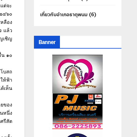
 แต่จะ
เกี่ยวกับอำเภอธาตุพนม
(6)
ศ.๒๔๖๐
เหลือง
จ แล้ว
ญเชิญ
Banner
ื่น ๑๐
อุโบสถ
ห้ฟ้า
้เห็น
้ายของ
นหนึ่ง
ศรีสัต