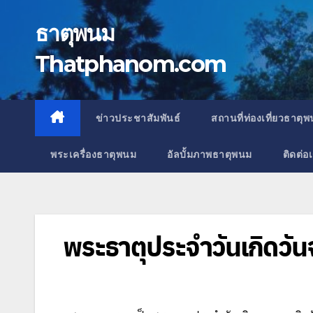
Skip
to
ธาตุพนม
content
Thatphanom.com
ข่าวประชาสัมพันธ์
สถานที่ท่องเที่ยวธาตุ
พระเครื่องธาตุพนม
อัลบั้มภาพธาตุพนม
ติดต่อ
พระธาตุประจำวันเกิดวันจ