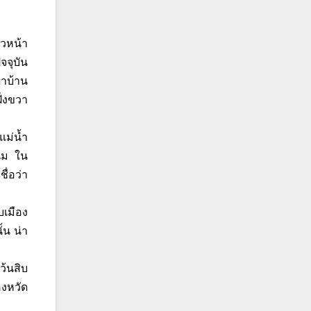
ัวหน้า
จจุบัน
ผาบ้าน
ั่งขวา
ม่น้ำ
นม ใน
ื่อว่า
บเมือง
้น น่า
ว้นสิบ
องหวัด