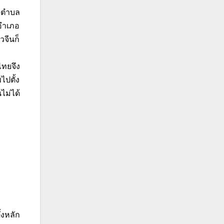
ี่ตำบล
วอำเภอ
วจีนก็
ไทยจึง
ไปตั้ง
ม่ได้
งหลัก