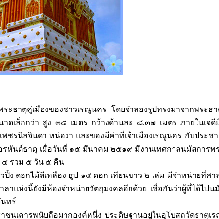
 เป็นพระธาตุคู่เมืองของชาวเรณูนคร โดยจำลองรูปทรงมาจากพระธ
ีขนาดเล็กกว่า สูง ๓๕ เมตร กว้างด้านละ ๘.๓๗ เมตร ภายในเจดีย
เพชรนิลจินดา หน่องา และของมีค่าที่เจ้าเมืองเรณูนคร กับประ
รหันต์ธาตุ เมื่อวันที่ ๑๕ มีนาคม ๒๕๑๙ มีงานเทศกาลนมัสการพ
น ๔ รวม ๕ วัน ๕ คืน
วปิ้ง ดอกไม้สีเหลือง ธูป ๑๕ ดอก เทียนขาว ๒ เล่ม มีจำหน่ายที่ศา
าแห่งนี้ยังมีห้องจำหน่ายวัตถุมงคลอีกด้วย เชื่อกันว่าผู้ที่ได้ไปน
ันทร์
าชนเคารพนับถือมากองค์หนึ่ง ประดิษฐานอยู่ในอุโบสถวัดธาตุเรณ