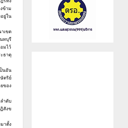
ฎรทั้ง
รงข้าม
อยู่ใน
าณาเขต
นทบุรี
้อมไว้
ระธาตุ
ป็นอัน
ัตริย์
้ายของ
 ลำดับ
ฎิสังข
มาตั้ง