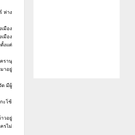
์ ห่าง
เมือง
งเมือง
ั้งแต่
นครานุ
มาอยู่
 มีผู้
ยกะโซ้
าวอยู่
นครไม่