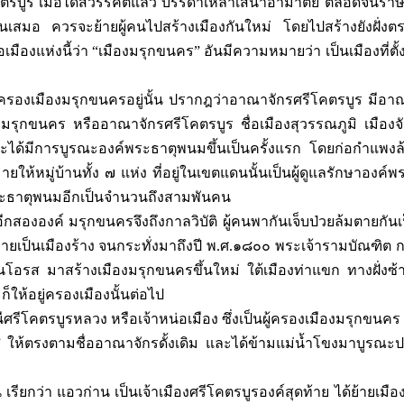
คตรบูร เมื่อได้สวรรคตแล้ว บรรดาเหล่าเสนาอำมาตย์ ตลอดจนราษ
ิดขึ้นเสมอ ควรจะย้ายผู้คนไปสร้างเมืองกันใหม่ โดยไปสร้างยังฝั่งต
ื่อเมืองแห่งนี้ว่า “เมืองมรุกขนคร” อันมีความหมายว่า เป็นเมืองที่ตั้ง
ผู้ครองเมืองมรุกขนครอยู่นั้น ปรากฎว่าอาณาจักรศรีโคตรบูร มีอ
มรุกขนคร หรืออาณาจักรศรีโคตรบูร ชื่อเมืองสุวรรณภูมิ เมืองจั
และได้มีการบูรณะองค์พระธาตุพนมขึ้นเป็นครั้งแรก โดยก่อกำแพงล
้หมู่บ้านทั้ง ๗ แห่ง ที่อยู่ในเขตแดนนั้นเป็นผู้ดูแลรักษาองค์พ
์พระธาตุพนมอีกเป็นจำนวนถึงสามพันคน
ีกสององค์ มรุกขนครจึงถึงกาลวิบัติ ผู้คนพากันเจ็บป่วยล้มตายกันเ
ายเป็นเมืองร้าง จนกระทั่งมาถึงปี พ.ศ.๑๘๐๐ พระเจ้ารามบัณฑิต กษ
ป็นโอรส มาสร้างเมืองมรุกขนครขึ้นใหม่ ใต้เมืองท่าแขก ทางฝั่งซ
ก็ให้อยู่ครองเมืองนั้นต่อไป
ีโคตรบูรหลวง หรือเจ้าหน่อเมือง ซึ่งเป็นผู้ครองเมืองมรุกขนคร
รบูร” ให้ตรงตามชื่ออาณาจักรดั้งเดิม และได้ข้ามแม่น้ำโขงมาบูรณะป
ยกว่า แอวก่าน เป็นเจ้าเมืองศรีโคตรบูรองค์สุดท้าย ได้ย้ายเมือง