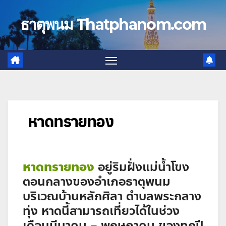
Skip
to
ธาตุพนม Thatphanom.com
content
หาดทรายทอง
หาดทรายทอง
อยู่ริมฝั่งแม่น้ำโขง
ตอนกลางของอำเภอธาตุพนม
บริเวณบ้านหลักศิลา ตำบลพระกลาง
ทุ่ง หาดนี้สามารถเที่ยวได้ในช่วง
เดือนมีนาคม – พฤษภาคม ของทุกปี