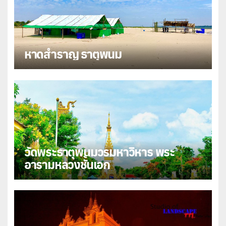
หาดสำราญ ธาตุพนม
วัดพระธาตุพนมวรมหาวิหาร พระ
อารามหลวงชั้นเอก