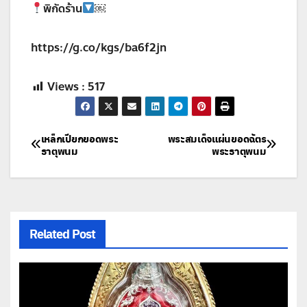
พิกัดร้าน
￼
https://g.co/kgs/ba6f2jn
Views :
517
แนะแนว
เหล็กเปียกยอดพระ
พระสมเด็จแผ่นยอดฉัตร
ธาตุพนม
พระธาตุพนม
เรื่อง
Related Post