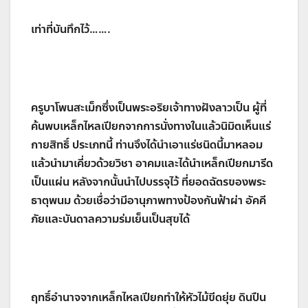
เท่าที่บันทึกไว้…….
ครูบาโพนสะเม็กซึ่งเป็นพระอริยเจ้าทางฝังลาวเป็น ผู้ที่
ค้นพบเหล็กไหลเปียกจากการนั่งทางในแล้วนิมิตเห็นแร่
กายสิทธิ์ ประเภทนี้ ท่านจึงได้นำเอาแร่ชนิดนี้มาหลอม
แล้วนำมาเคี่ยวด้วยวิชา อาคมและได้นำเหล็กเปียกมารีด
เป็นแผ่น หลังจากนั้นนำไปบรรจุไว้ ที่ยอดฉัตรของพระ
ธาตุพนม ด้วยเชื่อว่ามีอานุภาพทางป้องกันฟ้าผ่า อัคคี
ภัยและบันดาลความร่มเย็นเป็นสุขได้
ฤทธิ์อำนาจจากเหล็กไหลเปียกทำให้หัวไม้ขีดยุ่ย ดินปืน