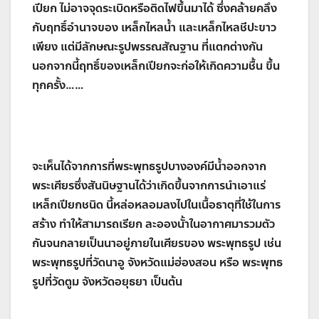
เปียก ไม่อาจจุดระเบิดหรือติดไฟขึ้นมาได้ ซึ่งคล้ายคลึง
กับฤทธิ์อำนาจของ เหล็กไหลน้ำ และเหล็กไหลชีปะขาว
เพียง แต่มีลักษณะรูปพรรณสัณฐาน ที่แตกต่างกัน
นอกจากนี้ฤทธิ์ของเหล็กเปียกจะก่อให้เกิดความชื้น ขึ้น
ทุกครั้ง……
จะเห็นได้จากการที่พระพุทธรูปบางองค์มีน้ำออกจาก
พระเศียรซึ่งสันนิษฐานได้ว่าเกิดขึ้นจากการนำเอาแร่
เหล็กเปียกชนิด นี้หล่อหลอมลงไปในเนื้อธาตุที่ใช้ในการ
สร้าง ทำให้สามารถเรียก ละอองนั้าในอากาศมารวมตัว
กันจนกลายเป็นนาอยู่ภายในเศียรของ พระพุทธรูป เช่น
พระพุทธรูปที่วัดนาอู จังหวัดแม่ฮ่องสอน หรือ พระพุทธ
รูปที่วัดตูม จังหวัดอยุธยา เป็นต้น