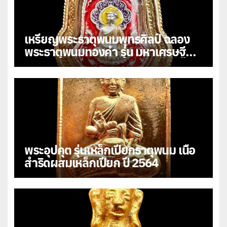
เหรียญพระธาตุพนมพุทธศิลป์ ฉลอง
พระธาตุพนมทองคำ รุ่น มหาเศรษฐี
108
พระอุปคุต รุ่นเหล็กเปียกธาตุพนม เนื้อ
สำริดผสมเหล็กเปียก ปี 2564