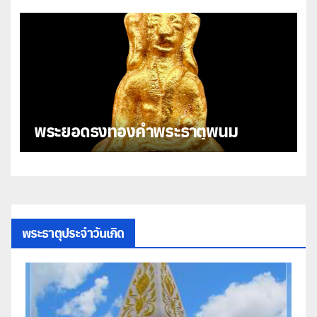
พระยอดธงทองคำพระธาตุพนม
พระธาตุประจำวันเกิด