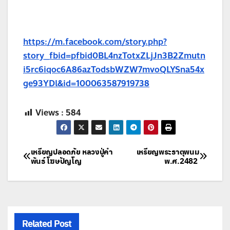
https://m.facebook.com/story.php?
story_fbid=pfbid0BL4nzTotxZLjJn3B2Zmutn
i5rc6iqoc6A86azTodsbWZW7mvoQLYSna54x
ge93YDl&id=100063587919738
Views :
584
แนะแนว
เหรียญปลอดภัย หลวงปู่คำ
เหรียญพระธาตุพนม
พันธ์ โฆษปัญโญ
พ.ศ.2482
เรื่อง
Related Post