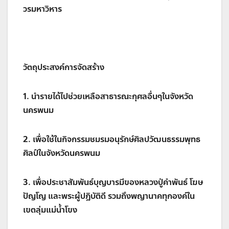
วรมหาวิหาร
วัตถุประสงค์การจัดสร้าง
1. นำรายได้ไปช่วยเหลือสาธารณะกุศลอื่นๆในจังหวัด
นครพนม
2. เพื่อใช้ในกิจกรรมชมรมอนุรักษ์ศิลปวัฒนธรรมพุทธ
ศิลป์ในจังหวัดนครพนม
3. เพื่อประชาสัมพันธ์บุญบารมีของหลวงปู่คำพันธ์ โฆษ
ปัญโญ และพระผู้ปฎิบัติดี รวมถึงพญานาคทุกองค์ใน
เขตลุ่มแม่น้ำโขง