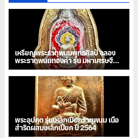
เหรียญพระธาตุพนมพุทธศิลป์ ฉลอง
พระธาตุพนมทองคำ รุ่น มหาเศรษฐี
108
พระอุปคุต รุ่นเหล็กเปียกธาตุพนม เนื้อ
สำริดผสมเหล็กเปียก ปี 2564