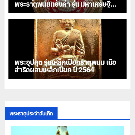
พระธาตุพนมทองคำ รุ่น มหาเศรษฐี
108
พระอุปคุต รุ่นเหล็กเปียกธาตุพนม เนื้อ
สำริดผสมเหล็กเปียก ปี 2564
พระธาตุประจำวันเกิด