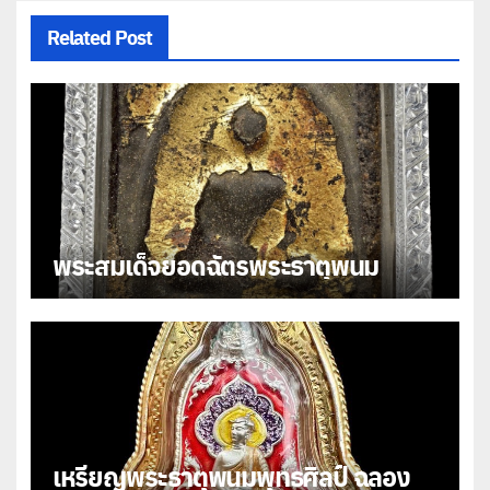
Related Post
พระสมเด็จยอดฉัตรพระธาตุพนม
เหรียญพระธาตุพนมพุทธศิลป์ ฉลอง