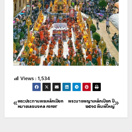
Views :
1,534
แนะแนว
พระประทานพรเหล็กเปียก
พระนางพญาเหล็กเปียก ปี
หมายเลขมงคล ๗๗๙
๒๕๑๘ พิมพ์ใหญ่
เรื่อง