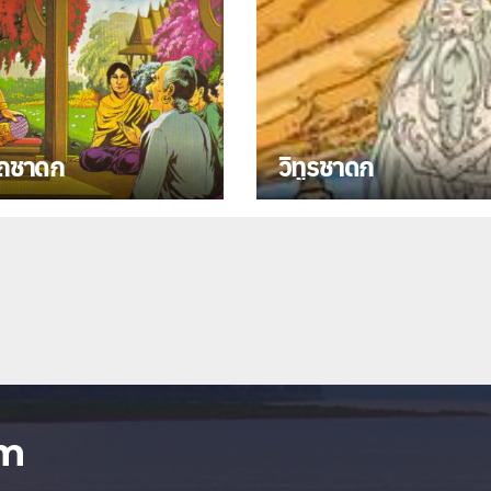
ถชาดก
วิทูรชาดก
om