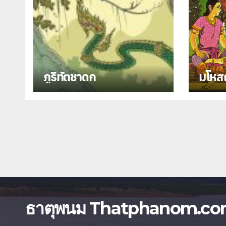
ภูริทัตชาดก
มโหส
ธาตุพนม Thatphanom.c