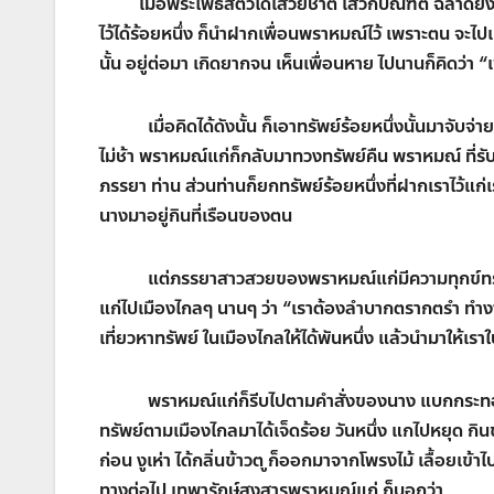
เมื่อพระโพธิสัตว์ได้เสวยชาติ เสวกบัณฑิต ฉลาดยิ่
ไว้ได้ร้อยหนึ่ง ก็นำฝากเพื่อนพราหมณ์ไว้ เพราะตน จะ
นั้น อยู่ต่อมา เกิดยากจน เห็นเพื่อนหาย ไปนานก็คิดว่า
“
เมื่อคิดได้ดังนั้น ก็เอาทรัพย์ร้อยหนึ่งนั้นมาจับ
ไม่ช้า พราหมณ์แก่ก็กลับมาทวงทรัพย์คืน พราหมณ์ ที่รับ
ภรรยา ท่าน ส่วนท่านก็ยกทรัพย์ร้อยหนึ่งที่ฝากเราไว้แก่เร
นางมาอยู่กินที่เรือนของตน
แต่ภรรยาสาวสวยของพราหมณ์แก่มีความทุกข์ทรมาณ
แก่ไปเมืองไกลๆ นานๆ ว่า
“
เราต้องลำบากตรากตรำ ทำงานห
เที่ยวหาทรัพย์ ในเมืองไกลให้ได้พันหนึ่ง แล้วนำมาให้เรา
พราหมณ์แก่ก็รีบไปตามคำสั่งของนาง แบกกระทอห่
ทรัพย์ตามเมืองไกลมาได้เจ็ดร้อย วันหนึ่ง แกไปหยุด กินข้า
ก่อน งูเห่า ได้กลิ่นข้าวต ูก็ออกมาจากโพรงไม้ เลื้อยเข
ทางต่อไป เทพารักษ์สงสารพราหมณ์แก่ ก็บอกว่า