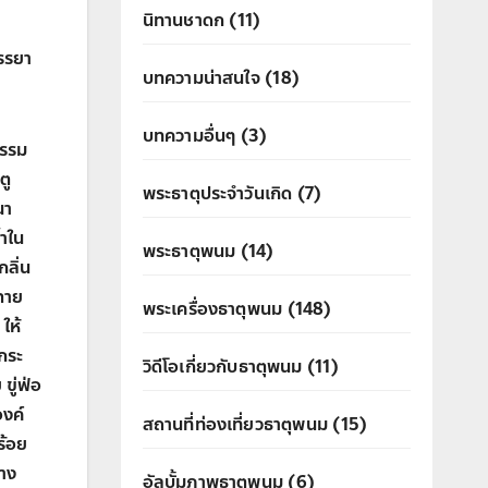
นิทานชาดก
(11)
รรยา
บทความน่าสนใจ
(18)
บทความอื่นๆ
(3)
ธรรม
ตู
พระธาตุประจำวันเกิด
(7)
ณา
้ำใน
พระธาตุพนม
(14)
กลิ่น
มตาย
พระเครื่องธาตุพนม
(148)
ให้
กระ
วิดีโอเกี่ยวกับธาตุพนม
(11)
ขู่ฟ่อ
องค์
สถานที่ท่องเที่ยวธาตุพนม
(15)
ร้อย
นาง
อัลบั้มภาพธาตุพนม
(6)