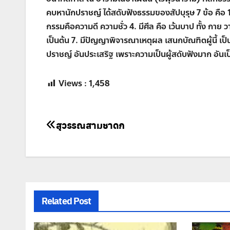
คบหานักปราชญ์ ได้สดับฟังธรรมของสัปบุรุษ
7
ข้อ คือ
กรรมคือความดี ความชั่ว
4.
มีศีล คือ เว้นบาป ทั้ง กาย 
เป็นต้น
7.
มีปัญญาพิจารณาเหตุผล เสนกบัณฑิตผู้นี้ เป็น
ปราชญ์ อันประเสริฐ เพราะความเป็นผู้สดับฟังมาก อัน
Views :
1,458
แนะแนว
สุวรรณสามชาดก
เรื่อง
Related Post