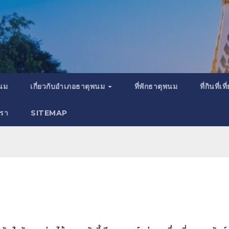
พนม
เกี่ยวกับอำเภอธาตุพนม
ที่พักธาตุพนม
ที่กินที่
เรา
SITEMAP
พ
ธ