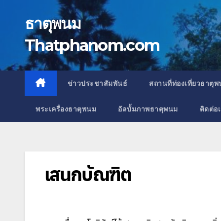
Skip
to
ธาตุพนม
content
Thatphanom.com
ข่าวประชาสัมพันธ์
สถานที่ท่องเที่ยวธาตุ
พระเครื่องธาตุพนม
อัลบั้มภาพธาตุพนม
ติดต่อ
เสนกบัณฑิต