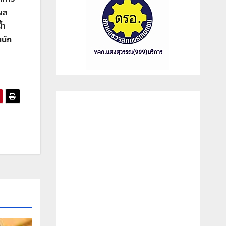
อผล
้ำ
นนัก