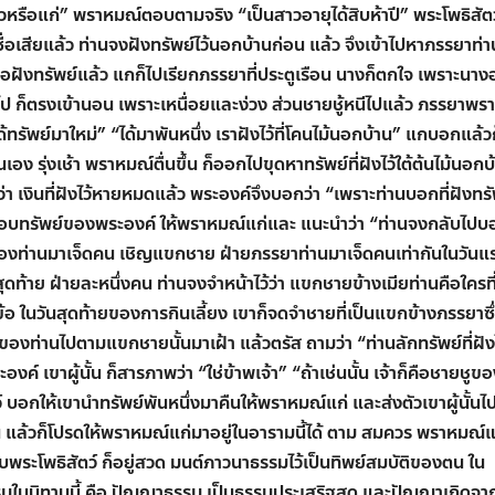
วหรือแก่
”
พราหมณ์ตอบตามจริง
“
เป็นสาวอายุได้สิบห้าปี
”
พระโพธิสัตว
่อเสียแล้ว ท่านจงฝังทรัพย์ไว้นอกบ้านก่อน แล้ว จึงเข้าไปหาภรรยาท่า
อฝังทรัพย์แล้ว แกก็ไปเรียกภรรยาที่ประตูเรือน นางก็ตกใจ เพราะนางอย
าไป ก็ตรงเข้านอน เพราะเหนื่อยและง่วง ส่วนชายชู้หนีไปแล้ว ภรรยาพร
้ทรัพย์มาใหม่
” “
ได้มาพันหนึ่ง เราฝังไว้ที่โคนไม้นอกบ้าน
”
แกบอกแล้ว
อง รุ่งเช้า พราหมณ์ตื่นขึ้น ก็ออกไปขุดหาทรัพย์ที่ฝังไว้ใต้ต้นไม้นอกบ
์ว่า เงินที่ฝังไว้หายหมดแล้ว พระองค์จึงบอกว่า
“
เพราะท่านบอกที่ฝังทรั
็มอบทรัพย์ของพระองค์ ให้พราหมณ์แก่และ แนะนำว่า
“
ท่านจงกลับไปบ
ยของท่านมาเจ็ดคน เชิญแขกชาย ฝ่ายภรรยาท่านมาเจ็ดคนเท่ากันในวันแร
าย ฝ่ายละหนึ่งคน ท่านจงจำหน้าไว้ว่า แขกชายข้างเมียท่านคือใครที
อ ในวันสุดท้ายของการกินเลี้ยง เขาก็จดจำชายที่เป็นแขกข้างภรรยาซึ
รุษของท่านไปตามแขกชายนั้นมาเฝ้า แล้วตรัส ถามว่า
“
ท่านลักทรัพย์ที่ฝังไ
งค์ เขาผู้นั้น ก็สารภาพว่า
“
ใช่ข้าพเจ้า
” “
ถ้าเช่นนั้น เจ้าก็คือชายชูข
์ บอกให้เขานำทรัพย์พันหนึ่งมาคืนให้พราหมณ์แก่ และส่งตัวเขาผู้นั้นไป
แล้วก็โปรดให้พราหมณ์แก่มาอยู่ในอารามนี้ได้ ตาม สมควร พราหมณ์แก
ะโพธิสัตว์ ก็อยู่สวด มนต์ภาวนาธรรมไว้เป็นทิพย์สมบัติของตน ใน
มในนิทานนี้ คือ ปัญญาธรรม เป็นธรรมประเสริฐสุด และปัญญาเกิดจา