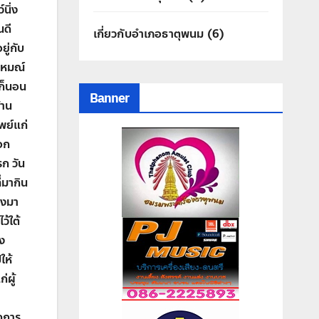
์นิ่ง
นดี
เกี่ยวกับอำเภอธาตุพนม
(6)
ู่กับ
าหมณ์
ก็นอน
Banner
้าน
พย์แก่
อก
ก วัน
่มากิน
่งมา
ว้ใต้
อง
ให้
่ผู้
กการ