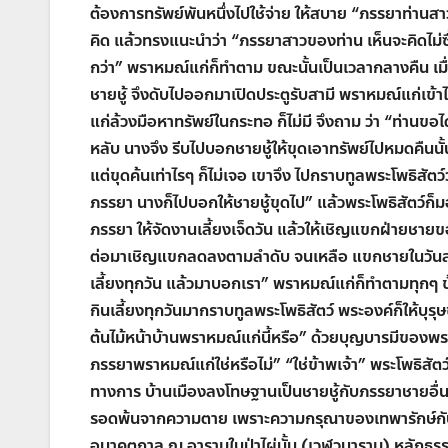
ต้องการทรัพย์พันหนึ่งไปใช้จ่าย ให้สบาย
“
ภรรยาท่านสา
คิด แล้วทรงแนะนำว่า
“
ภรรยาสาวของท่าน เห็นจะคิดไม่ซื
กว่า
”
พราหมณ์แก่ก็ทำตาม ขณะนั้นเป็นเวลากลางคืน เมื่
ชายชู้ จึงดับไปออกมาเปิดประตูรับสามี พราหมณ์แก่เข้
แก่ล้วงมือหาทรัพย์ในกระทอ ก็ไม่มี จึงถาม ว่า
“
ท่านขอได
หลับ นางจึง รีบไปบอกชายชู้ให้ขุดเอาทรัพย์ไปหมดคืนนั้นเ
แต่ขุดค้นเท่าไรๆ ก็ไม่เจอ เขาจึง ไปกราบทูลพระโพธิสัตว
ภรรยา นางก็ไปบอกให้ชายชู้ขุดไป
”
แล้วพระโพธิสัตว์ก
ภรรยา ให้จัดงานเลี้ยงเจ็ดวัน แล้วให้เชิญแขกฝ่ายชา
ต่อมาเชิญแขกลดลงตามลำดับ จนเหลือ แขกชายในวันสุดท้
เลี้ยงทุกวัน แล้วมาบอกเรา
”
พราหมณ์แก่ก็ทำตามทุกๆ ข้
กินเลี้ยงทุกวันมากราบทูลพระโพธิสัตว์ พระองค์ก็ให้บุ
ต้นไม้หน้าบ้านพราหมณ์แก่นี้หรือ
”
ด้วยบุญบารมีของพระอ
ภรรยาพราหมณ์แก่ใช่หรือไม่
” “
ใช่ข้าพเจ้า
”
พระโพธิสัตว
ทางการ บ้านเมืองลงโทษฐานเป็นชายชู้กับภรรยาชายอื่น 
รอดพ้นจากความตาย เพราะความกรุณาของเทพารักษ์กับพร
อนาคตกาล ณ อารามในป่าไผ่นั้น
(
เวฬุวนาราม
)
หลักธรร