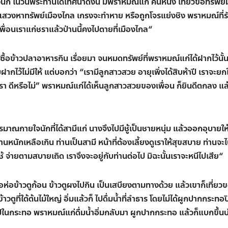
งนัก ในวันพระท่านได้เทศนาดังนี้ มีพราหมณ์แก่ คนหนึ่ง เที่ยวขอทรัพย์
ป
ว
ไปแสวงหาทรัพย์เมืองไกล เกรงจะทำหาย หรือถูกโจรแย่งชิง พราหมณ์ที่
พ
เพื่อนเราแก่ชราแล้วป่านนี้คงไปตายที่เมืองไกล
“
ธ
ป
จ
จ่ายซื้อข้าวปลาอาหารกิน เรื่อยมา จนหมดทรัพย์ที่พราหมณ์แก่ได้ฝากไว้นั้น
ว
ฝากไว้ไม่มีให้ แต่บอกว่า
“
เรามีลูกสาวสวย อายุเพิ่งได้สิบห้าปี เราจะยกใ
เ
า ดีหรือไม่
”
พราหมณ์แก่ได้เห็นลูกสาวสวยของเพื่อน ก็ยินดีตกลง แล้
ว
เ
ร์
กายใจนักที่ได้สามีแก่ นางจึงไปมีชู้เป็นชายหนุ่ม แล้วออกอุบายให
พ
นักเหลือเกิน ท่านเป็นสามี หน้าที่ต้องเลี้ยงดูเราให้สุขสบาย ท่านจะ
ธ
ใช้ จ่ายตามสบายเถิด เราจึงจะอยู่กับท่านต่อไป มิฉะนั้นเราจะหนีไปเสีย
“
น
อข้าวตูก้อน ข้าวตูผงไปกิน เป็นเสบียงตามทางด้วย แล้วเขาก็เที่ยว
วตูที่ใต้ต้นไม้ใหญ่ อิ่มแล้วก็ ไปดื่มน้ำที่ลำธาร โดยไม่ได้ผูกปากกระทอป
้าไปในกระทอ พราหมณ์แก่ดื่มน้ำอิ่มกลับมา ผูกปากกระทอ แล้วก็แบกขึ้นบ่