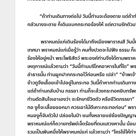
“
ถ้าท่านเดินทางต่อไป วันนี้ท่านจะต้องตาย แต่ถ้าท
กลัวนางจะตาย ก็เดินแบกกระทอร้องไห้ แต่ความรักตัวมา
พราหมณ์แก่เดินร้องได้มาถึงเมืองพาราณสี วันน
เทศนา พราหมณ์แก่เมื่อรู้ว่า คนทั้งปวดจะไปฟัง ธรรม ก็
ร้องไห้อยู่หน้า พระโพธิสัตว์ พระองค์ท่านจึงได้ถามพร
เหตุการณ์แล้วถามว่า
“
วันนี้ท่านบริโภคอาหารในที่ใด
”
พร
ลำธารนั้น ท่านผูกปากกระทอไว้ก่อนหรือ เปล่า
” “
ข้าพเจ้
ข้าวตูจึงเลื้อยเข้าไปอยู่ในกระทอ วันนี้ถ้าหากท่านเดิน
แต่ถ้าท่านกลับบ้าน ภรรยา ท่านก็จะล้วงกระทอหยิบทรัพย์
ท่านตัดสินใจเอาเองว่า จะรักษาชีวิตตัว หรือชีวิตภรรยา
”
ทอ งูก็จะเลื้อยออกมา ควรเอาไม้ตีเคาะกระทอก่อน
”
พราห
หมองูก็จับตัวไป ปล่อยในป่า ชนทั้งหลายแซ่ซ้องปัญญา
พราหมณ์แก่ก็ถวายทรัพย์เจ็ดร้อยที่ตนแสวงหานั้น น้อมบูช
รวมเป็นพันหนึ่งให้พราหมณ์แก่ แล้วถามว่า
“
ใครใช้ให้ท