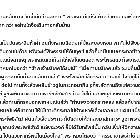
่านกลับบ้าน วันนี้เมียท่านจะตาย
”
พราหมณ์แก่รักตัวกลัวตาย และรักภ
ก กว่า อย่างใดจึงเดินทางกลับบ้าน
ั้นเป็นวันพระสิบห้าค่ำ ชนทั้งหลายถือดอกไม้และของหอม พากันไปฟัง
เดินตามไปด้วย หวังจะได้ฟังธรรมให้ดับทุกข์ แล้วก็มายืนแบกกระทอข้าว
าหมณ์ถึงสาเหตุ พราหมณ์แก่ก็เล่าให้ฟังโดยตลอด พระโพธิสัตว์ ก็พิจาร
าหมณ์บอกว่า
“
ข้าพเจ้าบริโภคใต้ร่มไม้
” “
เมื่อท่านบริโภคแล้ว จะไปดื่มน
าผูกตอนดื่มน้ำอิ่มกลับมาแล้ว
”
พระโพธิสัตว์จึงตรัสว่า
“
เราเข้าใจว่างูได้
ทาง ต่อไป ท่านก็จะล้วงหยิบข้าวตูในกระทอมากิน งูก็จะกัดท่านถึงแก่ควา
 งูก็จะกัดนางตาย เทพารักษ์สงสารท่าน จึงได้บอกเหตุล่วงหน้าแก่ท่าน 
แล้วท่านก็ทรงบอกพราหมณ์แก่ว่า
“
ท่านจง วางกระทอลง แล้วแก้ปาก
มณ์แก่ก็ทำตาม ใช้ไม้เคาะตีกระทอไม่ช้างูเห่าก็เลื้อยออกมา แผ่แม่เบี้ย 
พระโพธิสัตว์ ฝนแก้วเจ็ดประการ ก็บันดาบให้ตกลงมาสักการะ บูชาพระ
าแด่พระโพธิสัตวื แต่พระองค์ ก็มิได้รับทรัพย์นั้น กลับเพิ่มให้อีกสาม
่าน ไปแสวงหาทรัพย์ในเมืองไกล
”
พราหมณ์ตอบว่า
“
ภรรยาข้าพเจ้าใช้ 