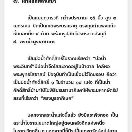
๗. เสาหลักศิลาเสมา
เป็นแบบทวารวดี กว้างประมาณ ๑๕ นิ้ว สูง ๓
เมตรเศษ ปักเป็นเขตพระบรมธาตุ ตรงมุมกำแพงแก้ว
ชั้นนอกทั้ง ๔ ด้าน พร้อมรูปสัตว์ประหลากอัจมุขี
๘. สระน้ำมูรธาภิเษก
เป็นบ่อน้ำศักดิ์สิทธิ์โบราณเรียกว่า “บ่อน้ำ
พระอินทร์”มีบ่อน้ำจืดใสสะอาดอยู่ในป่าตาล ใกล้หอ
พระพุทธไสยาสน์ ปัจจุบันทำเป็นเขื่อนไว้โดยรอบ ถือว่า
เป็นบ่อน้ำศักดิ์สิทธิ์ ๑ ในจำนวน ๑๘ แห่ง ที่เป็นน้ำ
ศักดิ์สิทธิ์นำมาใช้ในพิธีบรมราชาภิเษกให้พระมหากษัตริย์
สรงที่เรียกว่า “สรงมูรธาภิเษก”
นอกจากสระน้ำแห่งนี้แล้ว ยังมีสระพังทอง เป็น
สระน้ำโบราณขนาดใหญ่อยู่ตอนหลังอีกแห่งหนึ่ง
โบราณวัตถุอื่น ๆ นอกจากนี้ก็มีรูปปั้นเทพารักษ์อยู่ปลาย