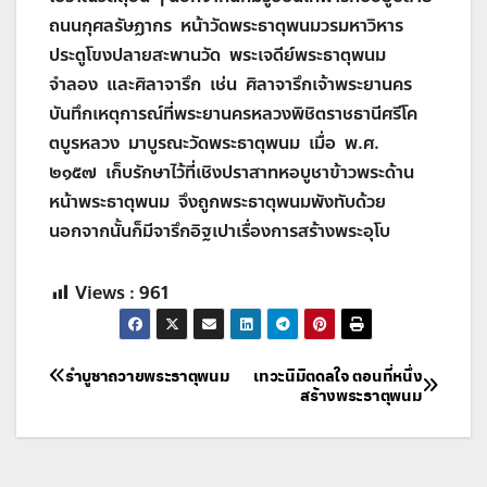
ถนนกุศลรัษฏากร หน้าวัดพระธาตุพนมวรมหาวิหาร
ประตูโขงปลายสะพานวัด พระเจดีย์พระธาตุพนม
จำลอง และศิลาจารึก เช่น ศิลาจารึกเจ้าพระยานคร
บันทึกเหตุการณ์ที่พระยานครหลวงพิชิตราชธานีศรีโค
ตบูรหลวง มาบูรณะวัดพระธาตุพนม เมื่อ พ.ศ.
๒๑๕๗ เก็บรักษาไว้ที่เชิงปราสาทหอบูชาข้าวพระด้าน
หน้าพระธาตุพนม จึงถูกพระธาตุพนมพังทับด้วย
นอกจากนั้นก็มีจารึกอิฐเปาเรื่องการสร้างพระอุโบ
Views :
961
แนะแนว
รำบูชาถวายพระธาตุพนม
เทวะนิมิตดลใจ ตอนที่หนึ่ง
สร้างพระธาตุพนม
เรื่อง