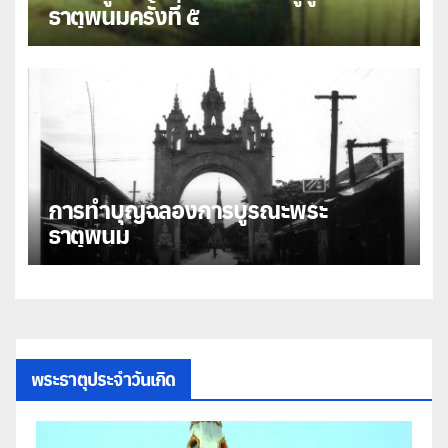
ธาตุพนมครั้งที่ ๕
การทำบุญฉลองการบูรณะพระ
ธาตุพนม
พระธาตุประจำวันเกิด