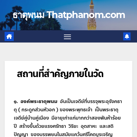
Skip
to
ธาตุพนม Thatphanom.com
content
สถานที่สำคัญภายในวัด
๑. องค์พระธาตุพนม
อันเป็นเจดีย์ที่บรรจุพระอุรังคธา
ตุ ( กระดูกส่วนหัวอก ) ของพระพุทธเจ้า เป็นพระธาตุ
เจดีย์คู่บ้านคู่เมือง มีอายุเก่าแก่มากกว่าสองพันห้าร้อย
ปี สร้างขึ้นด้วยแรงศรัทธา วิริยะ อุตสาหะ และสติ
ปัญญา ของบรรพชนในสมัยแคว้นศรีโคตบูรเจริญ