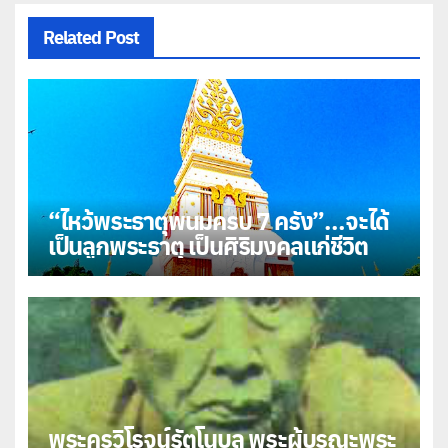
Related Post
“ไหว้พระธาตุพนมครบ 7 ครั้ง”…จะได้
เป็นลูกพระธาตุ เป็นศิริมงคลแก่ชีวิต
พระครูวิโรจน์รัตโนบล พระผู้บูรณะพระ