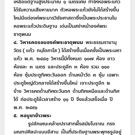
เหลือแต่ฐานสูงประมาณ ๑ เมตรเศษ ทำให้หอพระแก้ว
ได้รับความเสียหายมาก ตัวหอพระแก้วยังไม่ได้สร้างขึ้น
ใหม่มีแต่องค์พระมารวิชัยศาสดาซึ่งเป็นพระประธานใน
หอพระแก้วประดิษฐาน เด่นเป็นสง่าหน้าองค์พระ
ธาตุพนม
๔. วิหารคตรอบองค์พระธาตุพนม
พระธรรมราชานุ
วัตร ( แก้ว กนฺโตภาโส ) ได้สร้างขึ้นเมื่อครั้งเป็นพระมหา
แก้ว พ.ศ. ๒๔๘๑ วิหารนี้มีทั้งหมด ๑๐๗ ห้อง ยาว
ห้องละ ๓ เมตร และประตูอีก ๓ ห้อง รวม ๑๑๐
ห้อง ซุ้มประตูทิศตะวันออก ด้านหน้าวัด ๓ ซุ้ม เฉพาะ
ประตูใหญ่ตัวกลางได้สร้างขึ้นใหม่ เจาะประตูอีก ๒
ข้าง วิหารคตด้านทิศตะวันตก ด้านทิศเหนือและด้านทิศ
ใต้ ก่อประตูใช้เวลาสร้าง ๑๑ ปี จึงแล้วเสร็จเมื่อ ปี
พ.ศ. ๒๔๙๑
๕. หอบูชาข้าวพระ
รูปลักษณะคล้ายปราสาทผึ้งสมัยโบราณ ทรง
มณฑปศิลปะแบบอีสาน เป็นที่ประดิษฐานพระพุทธรูปอยู่