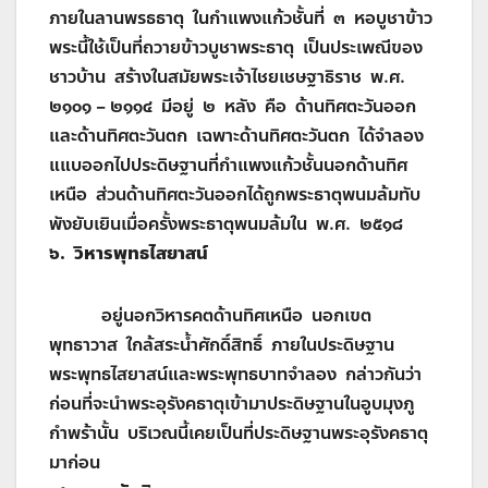
ภายในลานพรธธาตุ ในกำแพงแก้วชั้นที่ ๓ หอบูชาข้าว
พระนี้ใช้เป็นที่ถวายข้าวบูชาพระธาตุ เป็นประเพณีของ
ชาวบ้าน สร้างในสมัยพระเจ้าไชยเชษฐาธิราช พ.ศ.
๒๑๐๑ – ๒๑๑๔ มีอยู่ ๒ หลัง คือ ด้านทิศตะวันออก
และด้านทิศตะวันตก เฉพาะด้านทิศตะวันตก ได้จำลอง
แแบออกไปประดิษฐานที่กำแพงแก้วชั้นนอกด้านทิศ
เหนือ ส่วนด้านทิศตะวันออกได้ถูกพระธาตุพนมล้มทับ
พังยับเยินเมื่อครั้งพระธาตุพนมล้มใน พ.ศ. ๒๕๑๘
๖. วิหารพุทธไสยาสน์
อยู่นอกวิหารคตด้านทิศเหนือ นอกเขต
พุทธาวาส ใกล้สระน้ำศักดิ์สิทธิ์ ภายในประดิษฐาน
พระพุทธไสยาสน์และพระพุทธบาทจำลอง กล่าวกันว่า
ก่อนที่จะนำพระอุรังคธาตุเข้ามาประดิษฐานในอูบมุงภู
กำพร้านั้น บริเวณนี้เคยเป็นที่ประดิษฐานพระอุรังคธาตุ
มาก่อน