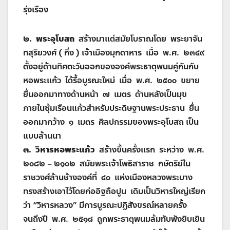
รุ่งเรือง
๒. พระอุโบสถ
สร้างมาแต่สมัยโบราณโดย พระยาจัน
ทสุริยวงศ์ ( กิ่ง ) เจ้าเมืองมุกดาหาร เมื่อ พ.ศ. ๒๓๔๙
ตั้งอยู่ด้านทิศตะวันออกขององค์พระธาตุพนมคู่กันกับ
หอพระแก้ว ได้รื้อบูรณะใหม่ เมื่อ พ.ศ. ๒๕๐๐ ขยาย
ยื่นออกมาทางด้านหน้า ๗ เมตร ด้านหลังเป็นมุข
ภายในซุ้มเรือนแก้วสำหรับประดิษฐานพระประธาน ยื่น
ออกมากว้าง ๑ เมตร ศิลปกรรมของพระอุโบสถ เป็น
แบบล้านนา
๓. วิหารหอพระแก้ว
สร้างขึ้นครั้งแรก ระหว่าง พ.ศ.
๒๐๘๒ – ๒๑๐๒ สมัยพระเจ้าโพธิสาราช กษัตริย์ใน
ราชวงศ์ล้านช้างองค์ที่ ๔๐ แห่งเมืองหลวงพระบาง
ทรงสร้างเอาไว้โดยก่ออิฐถือปูน เดิมเป็นวิหารใหญ่เรียก
ว่า “วิหารหลวง” มีการบูรณะปฏิสังขรณ์หลายครั้ง
จนถึงปี พ.ศ. ๒๕๑๘ ถูกพระธาตุพนมล้มทับพังยิบเยิน