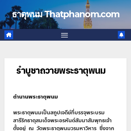
Skip
to
ธาตุพนม Thatphanom.com
content
รำบูชาถวายพระธาตุพนม
ตำนานพระธาตุพนม
พระธาตุพนมเป็นสถูปเจดีย์ที่บรรจุพระบรม
สารีริกธาตุสมเด็จพระอรหันต์สัมมาสัมพุทธเจ้า
ตั้งอยู่ ณ วัดพระธาตุพนมวรมหาวิหาร ซึ่งจาก