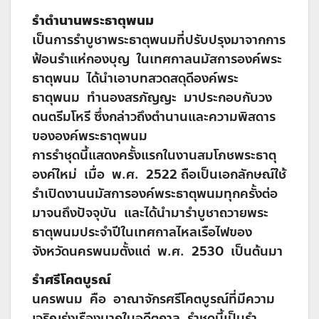
รำตำนานพระธาตุพนม
เป็นการรำบูชาพระธาตุพนมที่ปรับปรุงมาจากการ
ฟ้อนรำแห่กองบุญ ในเทศกาลนมัสการองค์พระ
ธาตุพนม ได้นำเอาบทสวดสดุดีองค์พระ
ธาตุพนม ทำนองสรภัญญะ มาประกอบกับวง
ดนตรีมโหรี ซึ่งกล่าวถึงตำนานและความพิสดาร
ขององค์พระธาตุพนม
การรำชุดนี้แสดงครั้งแรกในงานสมโภชพระธาตุ
องค์ใหม่ เมื่อ พ.ศ. 2522 ถือเป็นเอกลักษณ์ใช้
รำเปิดงานนมัสการองค์พระธาตุพนมทุกครั้งต่อ
มาจนถึงปัจจุบัน และได้นำมารำบูชาถวายพระ
ธาตุพนมประจำปีในเทศกาลไหลเรือไฟของ
จังหวัดนครพนมตั้งแต่ พ.ศ. 2530 เป็นต้นมา
รำศรีโคตบูรณ์
นครพนม คือ อาณาจักรศรีโคตบูรณ์ที่มีความ
เจริญรุ่งเรืองมากในอดีตกาล รำชุดนี้เป็นรำ