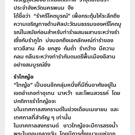
ประจำจังหวัดนครพนม จึง
ได้ชื่อว่า “รำศรีโคตบูรณ์” เพื่อกระตุ้นให้ระลึกถึง
ความเจริญทางด้านศิลปะวัฒนธรรมของศรีโคตบู
รณ์ในสมัยก่อนสำหรับท่ารำผสมผสานระหว่างรำ
เซิ้งกับรำภูไท บ่งบอกถึงเอกลักษณ์ท่ารำของ
ชาวอีสาน คือ ยกสูง ก้มต่ำ รำกว้าง มีความ
กลม กลืนระหว่างท่ารำกับดนตรีพื้นเมืองอีสาน
อย่างสมบูรณ์ยิ่ง
รำไทญ้อ
“ไทญ้อ” เป็นชนอีกกลุ่มหนึ่งที่มีถิ่นอาศัยอยู่ใน
เขตอำเภอท่าอุเทน นาหว้า และโพนสวรรค์ โดย
ปกติการรำไทญ้อจะ
บในเทศกาลสงกรานต์ในช่วงเดือนเมษายน และ
เทศกาลที่สำคัญ ๆ เท่านั้น
ในเทศกาลสงกรานต์ ชาวไทญ้อจะมีการสรงน้ำ
พระในตอนกลางวัน โดยมีการตั้งขบวนแห่จาก