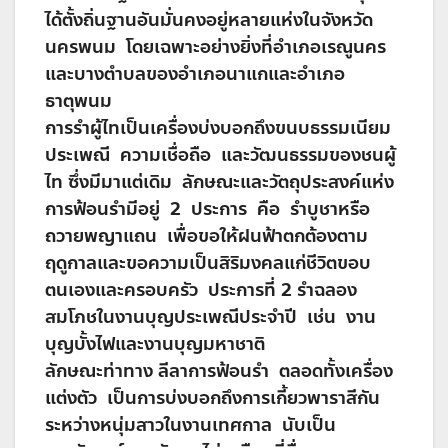
ได้ตั้งถิ่นฐานอันมั่นคงอยู่หลายแห่งในจังหวัด
นครพนม โดยเฉพาะอย่างยิ่งที่อำเภอเรณูนคร
และบางตำบลของอำเภอนาแกและอำเภอ
ธาตุพนม
การรำผู้ไทเป็นเครื่องบ่งบอกถึงขนบธรรมเนียม
ประเพณี ความเชื่อถือ และวัฒนธรรมของชนผู้
ไท ซึ่งมีมาแต่เดิม ลักษณะและวัตถุประสงค์แห่ง
การฟ้อนรำมีอยู่ 2 ประการ คือ รำบูชาหรือ
ถวายพญาแถน เพื่อขอให้ฝนฟ้าตกต้องตาม
ฤดูกาลและขอความเป็นสิริมงคลแก่ชีวิตขอบ
ตนเองและครอบครัว ประการที่ 2 รำฉลอง
สมโภชในงานบุญประเพณีประจำปี เช่น งาน
บุญบั้งไฟและงานบุญมหาชาติ
ลักษณะท่าทาง ลีลาการฟ้อนรำ ตลอดทั้งเครื่อง
แต่งตัว เป็นการบ่งบอกถึงการเกี้ยวพาราสีกัน
ระหว่างหนุ่มสาวในงานเทศกาล นับเป็น