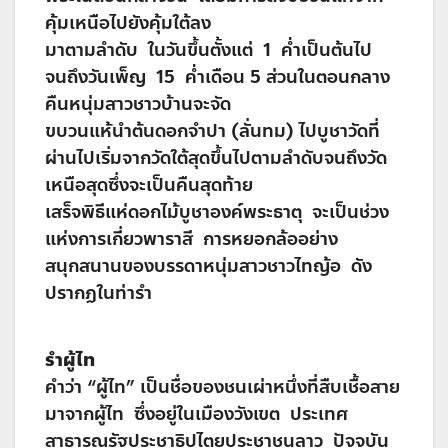
คุ้มเหนือไปยังคุ้มใต้ลง
มาตามลำดับ ในวันขึ้นตั้งแต่ 1 ค่ำเป็นต้นไป
จนถึงวันเพ็ญ 15 ค่ำเดือน 5 ส่วนในตอนกลาง
คืนหนุ่มสาวชาวบ้านจะจัด
ขบวนแห้นำต้นดอกจำปา (ลั่นทม) ไปบูชาวัดที่
ผ่านไปเริ่มจากวัดใต้สุดขึ้นไปตามลำดับจนถึงวัด
เหนือสุดซึ่งจะเป็นคืนสุดท้าย
เสร็จพิธีแห่ดอกไม้บูชาองค์พระธาตุ จะเป็นช่วง
แห่งการเกี่ยวพาราสี การหยอกล้ออย่าง
สนุกสนานของบรรดาหนุ่มสาวชาวไทญ้อ ดัง
ปรากฏในท่ารำ
รำผู้ไท
คำว่า “ผู้ไท” เป็นชื่อของชนเผ่าหนึ่งที่สืบเชื้อสาย
มาจากผู้ไท ซึ่งอยู่ในเมืองวังเขต ประเทศ
สาธารณรัฐประชาธิปไตยประชาชนลาว ปัจจุบัน