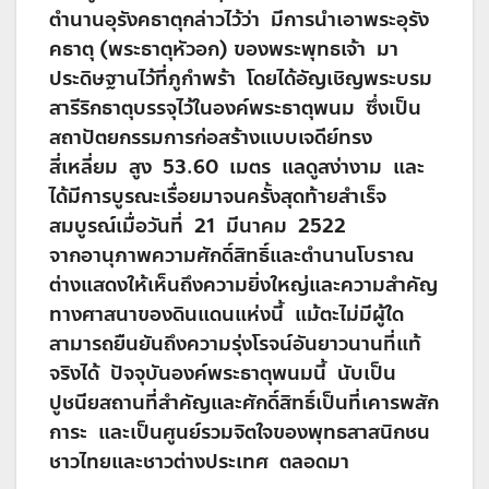
ตำนานอุรังคธาตุกล่าวไว้ว่า มีการนำเอาพระอุรัง
คธาตุ (พระธาตุหัวอก) ของพระพุทธเจ้า มา
ประดิษฐานไว้ที่ภูกำพร้า โดยได้อัญเชิญพระบรม
สารีริกธาตุบรรจุไว้ในองค์พระธาตุพนม ซึ่งเป็น
สถาปัตยกรรมการก่อสร้างแบบเจดีย์ทรง
สี่เหลี่ยม สูง 53.60 เมตร แลดูสง่างาม และ
ได้มีการบูรณะเรื่อยมาจนครั้งสุดท้ายสำเร็จ
สมบูรณ์เมื่อวันที่ 21 มีนาคม 2522
จากอานุภาพความศักดิ์สิทธิ์และตำนานโบราณ
ต่างแสดงให้เห็นถึงความยิ่งใหญ่และความสำคัญ
ทางศาสนาของดินแดนแห่งนี้ แม้ตะไม่มีผู้ใด
สามารถยืนยันถึงความรุ่งโรจน์อันยาวนานที่แท้
จริงได้ ปัจจุบันองค์พระธาตุพนมนี้ นับเป็น
ปูชนียสถานที่สำคัญและศักดิ์สิทธิ์เป็นที่เคารพสัก
การะ และเป็นศูนย์รวมจิตใจของพุทธสาสนิกชน
ชาวไทยและชาวต่างประเทศ ตลอดมา