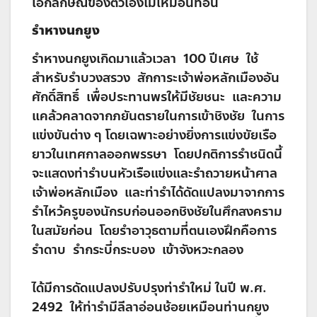
เอกลักษณ์ของตัวเองไม่เหมือนที่อื่น
รำหางนกยูง
รำหางนกยูงเกิดมาแล้วเวลา 100 ปีเศษ ใช้
สำหรับรำบวงสรวง สักการะเจ้าพ่อหลักเมืองอัน
ศักดิ์สิทธิ์ เพื่อประทานพรให้มีชัยชนะ และความ
แคล้วคลาดจากภยันตรายในการเข้าชิงชัย ในการ
แข่งขันต่าง ๆ โดยเฉพาะอย่างยิ่งการแข่งขัยเรือ
ยาวในเทศกาลออกพรรษา โดยปกติการรำชนิดนี้
จะแสดงท่ารำบนหัวเรือแข่งและรำถวายหน้าศาล
เจ้าพ่อหลักเมือง และท่ารำได้ดัดแปลงมาจากการ
รำไหว้ครูของนักรบก่อนออกชิงชัยในศึกสงคราม
ในสมัยก่อน โดยรำอาวุธตามที่ตนเองฝึกคือการ
รำดาบ รำกระบี่กระบอง เข้าจังหวะกลอง
ได้มีการดัดแปลงปรับปรุงท่ารำใหม่ ในปี พ.ศ.
2492 ให้ท่ารำมีลีลาอ่อนช้อยเหมือนท่านกยูง