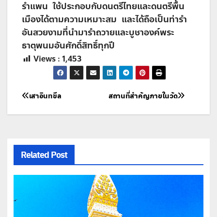
รำแพน ใช้ประกอบกับดนตรีไทยและดนตรีพื้น
เมืองได้ตามความเหมาะสม และได้ถือเป็นท่ารำ
อันสวยงามที่นำมารำถวายและบูชาองค์พระ
ธาตุพนมอันศักดิ์สิทธิ์ทุกปี
Views :
1,453
แนะแนว
เสาอินทขีล
สถานที่สำคัญภายในวัด
เรื่อง
Related Post