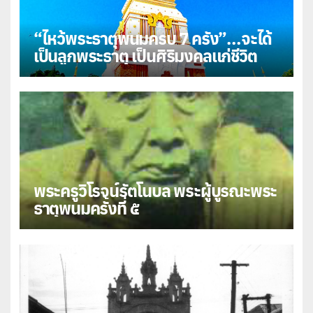
“ไหว้พระธาตุพนมครบ 7 ครั้ง”…จะได้
เป็นลูกพระธาตุ เป็นศิริมงคลแก่ชีวิต
พระครูวิโรจน์รัตโนบล พระผู้บูรณะพระ
ธาตุพนมครั้งที่ ๕