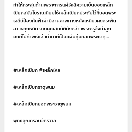
ทำให้กระสุนด้านเพราะการแผ่รังสีความเย็นของเหล็ก
เปียกสมัยโบราณนิยมใช้เหล็กเปียกประดับไว้ที่ยอดพระ
เจดีย์ป้องกันฟ้าผ่ามีอานุภาพทางหนังเหนียวคงกระพัน
อาวุธทุกชนิด จากคุณสมบัติดังกล่าวพระครูจึงนำลูก
ศิษย์ไปทำพิธีแล้วนำมาตีเป็นแผ่นหุ้มยอดพระธาตุ….
#เหล็กเปียก #เหล็กไหล
#เหล็กเปียกธาตุพนม
#เหล็กเปียกยอดพระธาตุพนม
พุทธคุณครอบจักรวาล