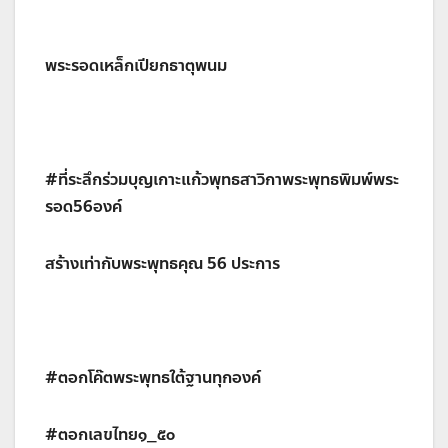
พระรอดเหล็กเปียกธาตุพนม
#ที่ระลึกร่วมบุญเกาะแก้วพุทธสาวิกาพระพุทธพิมพ์พระ
รอด56องค์
สร้างเท่ากับพระพุทธคุณ 56 ประการ
#ตอกโค๊ตพระพุทธใต้ฐานทุกองค์
#ตอกเลขไทย๑_๕๐