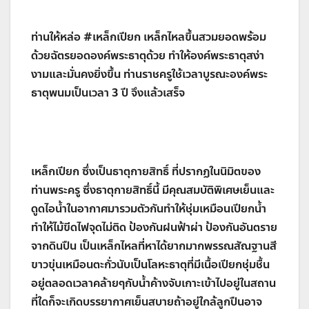
ท่านให้หล่อ #เหล็กเปียก เหล็กไหลขึ้นสวมยอดพร้อม
ด้วยฉัตรยอดองค์พระธาตุด้วย ทำให้องค์พระธาตุสง่า
งามและมั่นคงยิ่งขึ้น ท่านราชครูใช้เวลาบูรณะองค์พระ
ธาตุพนมเป็นเวลา 3 ปี จึงแล้วเสร็จ
เหล็กเปียก ซึ่งเป็นธาตุกายสิทธิ์ ที่ปรากฏในนิมิตของ
ท่านพระครู ซึ่งธาตุกายสิทธิ์นี้ มีคุณสมบัติพิเศษเย็นและ
ดูดไอน้ำในอากาศมารวมตัวกันทำให้ชุ่มเหมือนเปียกน้ำ
ทำให้ไม้ขีดไฟจุดไม่ติด ป้องกันฝนฟ้าผ่า ป้องกันอันตราย
จากดินปืน เป็นเหล็กไหลที่หาได้ยากมากพรรณสัณฐานสี
ขาวขุ่นเหมือนตะกั่วนับเป็นโลหะธาตุที่มีเนื้อเปียกชุ่มชื้น
อยู่ตลอดเวลาคล้ายๆกับนํ้าค้างจับเกาะเข้าไปอยู่ในสถาน
ที่ใดก็จะเกิดบรรยากาศเย็นสบายถ้าอยู่ใกล้ลูกปืนอาจ