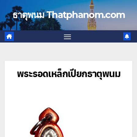
Skip
to
ธาตุพนม Thatphanom.com
content
พระรอดเหล็กเปียกธาตุพนม