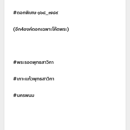
#ตอกพิเศษ ๑๖๘_๗๘๙
(อีก4องค์ตอกเฉพาะโค๊ตพระ)
#พระรอดพุทธสาวิกา
#เกาะแก้วพุทธสาวิกา
#นครพนม
_________________