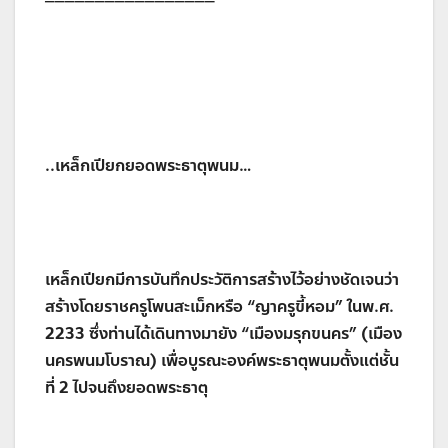
..เหล็กเปียกยอดพระธาตุพนม…
เหล็กเปียกมีการบันทึกประวัติการสร้างไว้อย่างชัดเจนว่า
สร้างโดยราชครูโพนสะเม็กหรือ “ญาครูขี้หอม” ในพ.ศ.
2233 ซึ่งท่านได้เดินทางมายัง “เมืองมรุกขนคร” (เมือง
นครพนมโบราณ) เพื่อบูรณะองค์พระธาตุพนมตั้งแต่ชั้น
ที่ 2 ไปจนถึงยอดพระธาตุ