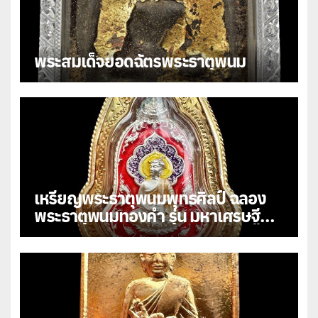
พระสมเด็จยอดฉัตรพระธาตุพนม
เหรียญพระธาตุพนมพุทธศิลป์ ฉลอง
พระธาตุพนมทองคำ รุ่น มหาเศรษฐี
108