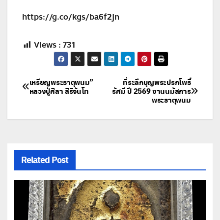
https://g.co/kgs/ba6f2jn
Views :
731
แนะแนว
เหรียญพระธาตุพนม”
ที่ระลึกบุญพระปรกโพธิ์
หลวงปู่ศิลา สิริจันโท
รัศมี ปี 2569 งานนมัสการ
พระธาตุพนม
เรื่อง
Related Post