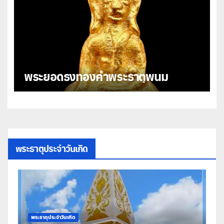
พระยอดธงทองคำพระธาตุพนม
พระธาตุประจำวันเกิด
พระธาตุประจำวันเกิด