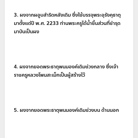
3. ผงจากผอูบสำริดหลังเดิม ซึ่งใช้บรรจุพระอุรังคุธาตุ
มาตั้งแต่ปี พ.ศ. 2233 ท่านพระครูได้น้ำชิ้นส่วนที่ชำรุด
มาป่นเป็นผง
4. ผงจากยอดพระธาตุพนมองค์เดิมช่วงกลาง ซึ่งเจ้า
ราชครูหลวงโพนสะเม็กเป็นผู้สร้างไว้
5. ผงจากยอดพระธาตุพนมองค์เดิมช่วงบน ด้านนอก