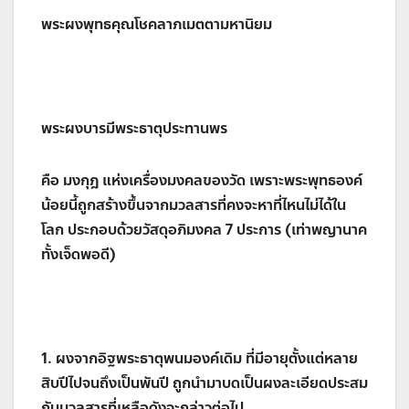
พระผงพุทธคุณโชคลาภเมตตามหานิยม
พระผงบารมีพระธาตุประทานพร
คือ มงกุฎ แห่งเครื่องมงคลของวัด เพราะพระพุทธองค์
น้อยนี้ถูกสร้างขึ้นจากมวลสารที่คงจะหาที่ไหนไม่ได้ใน
โลก ประกอบด้วยวัสดุอภิมงคล 7 ประการ (เท่าพญานาค
ทั้งเจ็ดพอดี)
1. ผงจากอิฐพระธาตุพนมองค์เดิม ที่มีอายุตั้งแต่หลาย
สิบปีไปจนถึงเป็นพันปี ถูกนำมาบดเป็นผงละเอียดประสม
กับมวลสารที่เหลือดังจะกล่าวต่อไป