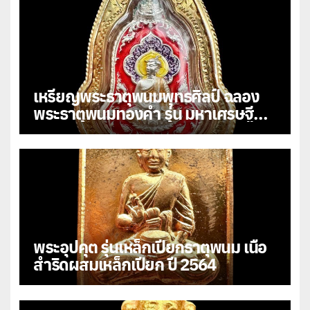
เหรียญพระธาตุพนมพุทธศิลป์ ฉลอง
พระธาตุพนมทองคำ รุ่น มหาเศรษฐี
108
พระอุปคุต รุ่นเหล็กเปียกธาตุพนม เนื้อ
สำริดผสมเหล็กเปียก ปี 2564