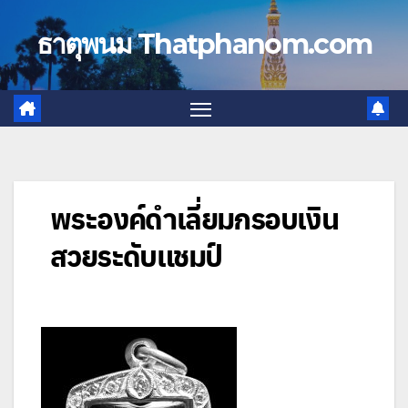
Skip
to
ธาตุพนม Thatphanom.com
content
พระองค์ดำเลี่ยมกรอบเงิน
สวยระดับแชมป์