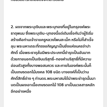
2. ผงจากพระบุเงินและพระบุทองที่อยู่ในกรุองค์พระ
ธาตุพนม ซึ่งพระบุเงิน-บุทองนี้แต่เดิมเชื่อกันว่าผู้ริเริ่ม
สร้างคือท่านเจ้าราชครูหลวงโพนสะเม็ก หรือไม่ก็สำเร็จ
ลุน พระมหาเถระที่ทรงอภิญญาเป็นยิ่งแห่งนครจำปา
ศักดิ์ เมื่อพระธาตุล้มมีพระประเภทนี้ชำรุดเป็นอันมาก
ด้วยภายนอกเป็นเงินบริสุทธิ์-ทองคำบริสุทธิ์ที่มีความ
อ่อนตัวสูงทั้งบางพอสมควร และภายในองค์พระนั้นก็
เป็นเกษรดอกไม้มงคล 108 ชนิด บางองค์ก็เป็นว่าน
ศักดิ์สิทธิ์ต่าง ๆ ท่านดร.พระมหาสมได้นำพระชำรุดนั้นมา
บดเป็นผงเอาเนื้อเกษรดอกไม้ 108 มาเป็นมวลสารหลัก
อีกอย่างหนึ่ง