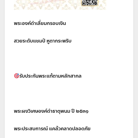
พระองค์ดำเลี่ยมกรอบเงิน
สวยระดับแชมป์ หูตากระพริบ
รับประกันพระแท้ตามหลักสากล
พระผงวิเศษองค์ดำธาตุพนม ปี ๒๕๓๑
พระประสบการณ์ แคล้วคลาดปลอดภัย