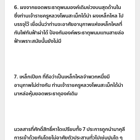
6. ผงจากยอดพระธาตุพนมองค์เดิมช่วงบนสุดด้านใน
ซึ่งท่านเจ้าราชครูหลวงโพนสะเม็กได้นำ ผงเหล็กไหล ไป
บรรจุไว้ เชื่อมั่นว่าท่านจะอาศัยอานุภาพแห่งเหล็กไหลที่
กันไฟกันฟ้าผ่าได้ ป้องกันองค์พระธาตุพนมแทนสายล่อ
ฟ้าเพราะสมัยนั้นยังไม่มี
7. เหล็กเปียก ที่ถือว่าเป็นเหล็กไหลจำพวกหนึ่งมี
อานุภาพไม่ต่างกัน ท่านเจ้าราชครูหลวงโพนสะเม็กได้นำ
มาหล่อหุ้มยอดพระธาตุองค์เดิม
มวลสารที่ศักดิ์สิทธิ์หาใดเปรียบทั้ง 7 ประการถูกนำมาคุลี
การเข้าด้วยกันโดยไม่อาศัยตัวประสานทั่วไปเช่นปูนใด ๆ