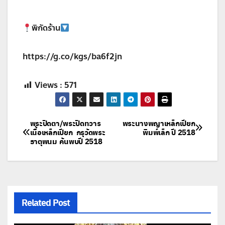
พิกัดร้าน
https://g.co/kgs/ba6f2jn
Views :
571
แนะแนว
พระปิดตา/พระปิดทวาร
พระนางพญาเหล็กเปียก
เนื้อเหล็กเปียก กรุวัดพระ
พิมพ์เล็ก ปี 2518
ธาตุพนม ค้นพบปี 2518
เรื่อง
Related Post