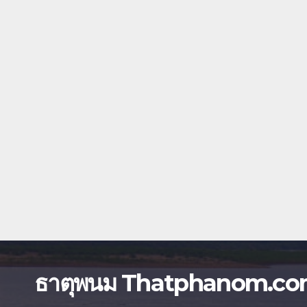
ธาตุพนม Thatphanom.c