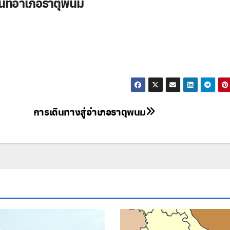
ที่อำเภอธาตุพนม
ป
ว
พ
ธ
ป
จ
ว
เ
ว
เ
การเดินทางสู่อำเภอธาตุพนม
ร์
พ
ธ
น