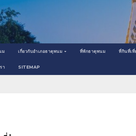
พนม
เกี่ยวกับอำเภอธาตุพนม
ที่พักธาตุพนม
ที่กินที่
เรา
SITEMAP
พ
ธ