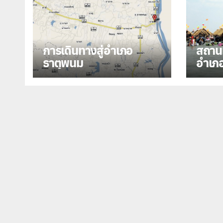
การเดินทางสู่อำเภอ
สถานท
ธาตุพนม
อำเภ