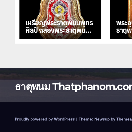
เหรียญพระธาตุพนมพุทธ
พระอุ
ศิลป์ ฉลองพระธาตุพนม
ธาตุพนม เนื้อ
ทองคำ รุ่น มหาเศรษฐี
เหล็ก
108
ธาตุพนม Thatphanom.c
Proudly powered by WordPress
|
Theme:
Newsup
by
Themea