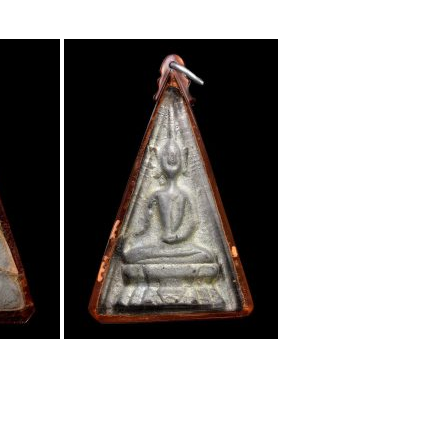
ป
ว
พ
ธ
ป
จ
ว
เ
ว
เ
ร์
พ
ธ
น