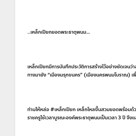
..เหล็กเปียกยอดพระธาตุพนม…
เหล็กเปียกมีการบันทึกประวัติการสร้างไว้อย่างชัดเจนว่
ทางมายัง “เมืองมรุกขนคร” (เมืองนครพนมโบราณ) เพื่อ
ท่านให้หล่อ #เหล็กเปียก เหล็กไหลขึ้นสวมยอดพร้อมด้ว
ราชครูใช้เวลาบูรณะองค์พระธาตุพนมเป็นเวลา 3 ปี จึงแล