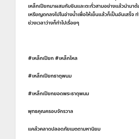
เหล็กเปียกมาผสมกับชินและตะกั่วสามอย่างแล้วนำมาต้มใ
เหรียญตกลงไปในอ่างน้ำเพื่อให้เย็นแล้วก็เป็นอันเสร็จ
ช่วงเวลาว่างก็ทำไปเรื่อยๆ
#เหล็กเปียก #เหล็กไหล
#เหล็กเปียกธาตุพนม
#เหล็กเปียกยอดพระธาตุพนม
พุทธคุณครอบจักรวาล
แคล้วคลาดปลอดภัยเมตตามหานิยม