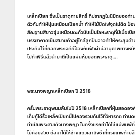
เหล็กเปียก ซึ่งเป็นธาตุกายสิทธิ์ ที่ปรากฏในนิมิตของท่
ตัวกันทำให้ชุ่มเหมือนเปียกน้ำ ทำให้ไม้ขีดไฟจุดไม่ติด
สัณฐานสีขาวขุ่นเหมือนตะกั่วนับเป็นโลหะธาตุที่มีเนื้อเปี
บรรยากาศเย็นสบายถ้าอยู่ใกล้ลูกปืนอาจทำให้กระสุนด้
ประดับไว้ที่ยอดพระเจดีย์ป้องกันฟ้าผ่ามีอานุภาพทางหน
ไปทำพิธีแล้วนำมาตีเป็นแผ่นหุ้มยอดพระธาตุ….
พระนางพญาเหล็กเปียก ปี 2518
ครั้นพระธาตุพนมล้มในปี 2518 เหล็กเปียกที่หุ้มยอดอ
เก็บกู้ได้รื้อเหล็กเปียกนี้ไปกองรวมกันไว้ที่วิหารคต ท
ทำเป็นพระสมเด็จนางพญา ในครั้งแรกทำได้ใช้แม่พิมพ์ท
ไม่ค่อยสวย ต่อมาได้ให้ช่างแถวเสาชิงช้าที่กรุงเทพทำบล