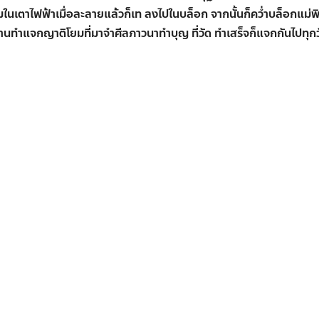
นเตาไฟฟ้าเมื่อละลายแล้วก็เท ลงไปในบล็อก จากนั้นก็คว่ำบล็อกแม่พิ
 ท่านทำแจกญาติโยมที่มาจำศีลภาวนาทำบุญ ที่วัด ทำเสร็จก็แจกกันไปทุก