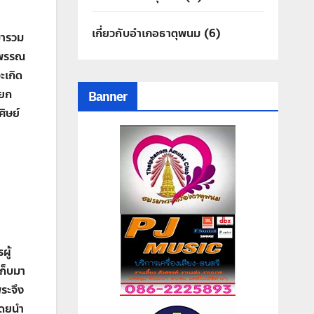
เกี่ยวกับอำเภอธาตุพนม
(6)
ศมารวม
ากพรรณ
ะเกิด
ียก
Banner
ิษย์
ผู้
เก็บมา
ระจึง
 โดยนำ