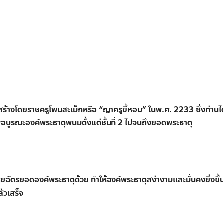
าสร้างโดยราชครูโพนสะเม็กหรือ “ญาครูขี้หอม” ในพ.ศ. 2233 ซึ่งท่านได
บูรณะองค์พระธาตุพนมตั้งแต่ชั้นที่ 2 ไปจนถึงยอดพระธาตุ
ยฉัตรยอดองค์พระธาตุด้วย ทำให้องค์พระธาตุสง่างามและมั่นคงยิ่งขึ้น
้วเสร็จ