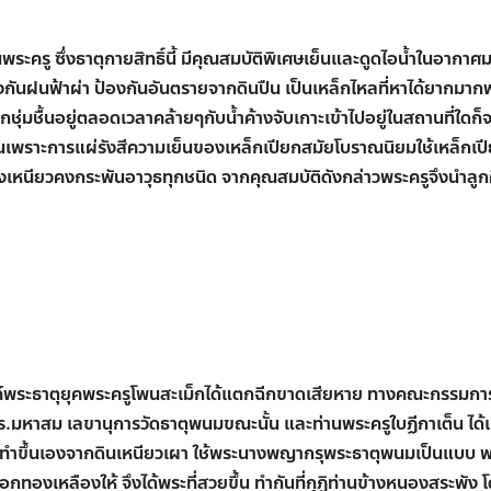
านพระครู ซึ่งธาตุกายสิทธิ์นี้ มีคุณสมบัติพิเศษเย็นและดูดไอน้ำในอากา
 ป้องกันฝนฟ้าผ่า ป้องกันอันตรายจากดินปืน เป็นเหล็กไหลที่หาได้ยากม
ยกชุ่มชื้นอยู่ตลอดเวลาคล้ายๆกับนํ้าค้างจับเกาะเข้าไปอยู่ในสถานที่ใดก็จ
านเพราะการแผ่รังสีความเย็นของเหล็กเปียกสมัยโบราณนิยมใช้เหล็กเป
ังเหนียวคงกระพันอาวุธทุกชนิด จากคุณสมบัติดังกล่าวพระครูจึงนำลูกศ
งค์พระธาตุยุคพระครูโพนสะเม็กได้แตกฉีกขาดเสียหาย ทางคณะกรรมการ
่านดร.มหาสม เลขานุการวัดธาตุพนมขณะนั้น และท่านพระครูใบฏีกาเต็น ได้
ี่ทำขึ้นเองจากดินเหนียวเผา ใช้พระนางพญากรุพระธาตุพนมเป็นแบบ พ
็อกทองเหลืองให้ จึงได้พระที่สวยขึ้น ทำกันที่กุฏิท่านข้างหนองสระพัง