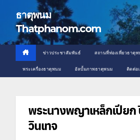
Skip
to
ธาตุพนม
content
Thatphanom.com
ข่าวประชาสัมพันธ์
สถานที่ท่องเที่ยวธาตุ
พระเครื่องธาตุพนม
อัลบั้มภาพธาตุพนม
ติดต่อ
พระนางพญาเหล็กเปียก ปี
วินเทจ