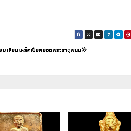
ม เลี่ยม
เหล็กเปียกยอดพระธาตุพนม