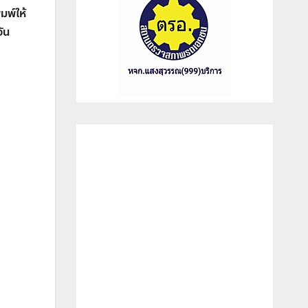
มพ์ให้
วัน