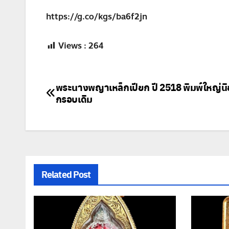
https://g.co/kgs/ba6f2jn
Views :
264
แนะแนว
พระนางพญาเหล็กเปียก ปี 2518 พิมพ์ใหญ่นิย
กรอบเดิม
เรื่อง
Related Post