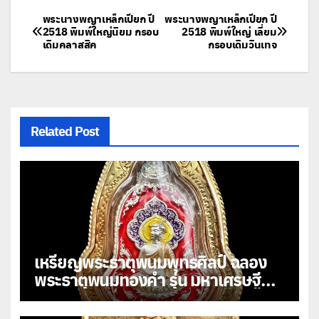
แนะแนว
พระนางพญาเหล็กเปียก ปี
พระนางพญาเหล็กเปียก ปี
2518 พิมพ์ใหญ่นิยม กรอบ
2518 พิมพ์ใหญ่ เลี่ยม
เดิมคลาสสิค
กรอบเดิมวินเทจ
เรื่อง
Related Post
เหรียญพระธาตุพนมพุทธศิลป์ ฉลอง
พระธาตุพนมทองคำ รุ่น มหาเศรษฐี
108