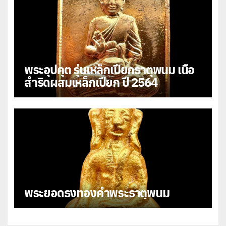
พระอุปคุต รุ่นเหล็กเปียกธาตุพนม เนื้อ
สำริดผสมเหล็กเปียก ปี 2564
พระยอดธงทองคำพระธาตุพนม