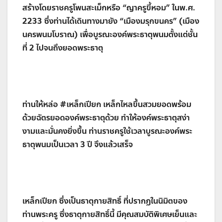
สร้างโดยราชครูโพนสะเม็กหรือ “ญาครูขี้หอม” ในพ.ศ.
2233 ซึ่งท่านได้เดินทางมายัง “เมืองมรุกขนคร” (เมือง
นครพนมโบราณ) เพื่อบูรณะองค์พระธาตุพนมตั้งแต่ชั้น
ที่ 2 ไปจนถึงยอดพระธาตุ
ท่านให้หล่อ #เหล็กเปียก เหล็กไหลขึ้นสวมยอดพร้อม
ด้วยฉัตรยอดองค์พระธาตุด้วย ทำให้องค์พระธาตุสง่า
งามและมั่นคงยิ่งขึ้น ท่านราชครูใช้เวลาบูรณะองค์พระ
ธาตุพนมเป็นเวลา 3 ปี จึงแล้วเสร็จ
เหล็กเปียก ซึ่งเป็นธาตุกายสิทธิ์ ที่ปรากฏในนิมิตของ
ท่านพระครู ซึ่งธาตุกายสิทธิ์นี้ มีคุณสมบัติพิเศษเย็นและ