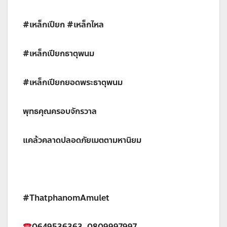
#เหล็กเปียก #เหล็กไหล
#เหล็กเปียกธาตุพนม
#เหล็กเปียกยอดพระธาตุพนม
พุทธคุณครอบจักรวาล
แคล้วคลาดปลอดภัยเมตตามหานิยม
#ThatphanomAmulet
0649536363, 0809997997