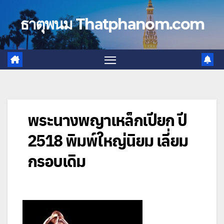
Skip
to
ธาตุพนม Thatphanom.com
content
พระนางพญาเหล็กเปียก ปี
2518 พิมพ์ใหญ่นิยม เลี่ยม
กรอบเดิม