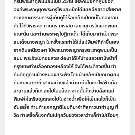
ครั้นพระธาตุพนมล้มในปี 2518 เหล็กเปียกที่หุ้มยอด
องค์พระธาตุยุคพระครูโพนสะเม็กได้แตกฉีกขาดเสียหาย
ทางคณะกรรมการผู้เก็บกู้ได้รื้อเหล็กเปียกนี้ไปกองรวม
กันไว้ที่วิหารคต ท่านดร.มหาสม เลขานุการวัดธาตุพนม
ขณะนั้น และท่านพระครูใบฏีกาเต็น ได้เก็บมาทำเป็นพระ
สมเด็จนางพญา ในครั้งแรกทำได้ใช้แม่พิมพ์ที่ทำขึ้นเอง
จากดินเหนียวเผา ใช้พระนางพญากรุพระธาตุพนมเป็น
แบบ พระจึงไม่ค่อยสวย ต่อมาได้ให้ช่างแถวเสาชิงช้าที่
กรุงเทพทำบล็อกทองเหลืองให้ จึงได้พระที่สวยขึ้น ทำ
กันที่กุฏิท่านข้างหนองสระพัง โดยนำเหล็กเปียกมาผสม
กับชินและตะกั่วสามอย่างแล้วนำมาต้มในเตาไฟฟ้าเมื่อ
ละลายแล้วก็เท ลงไปในบล็อก จากนั้นก็คว่ำบล็อกแม่
พิมพ์ให้เหรียญตกลงไปในอ่างน้ำเพื่อให้เย็นแล้วก็เป็น
อันเสร็จ ท่านทำแจกญาติโยมที่มาจำศีลภาวนาทำบุญ ที่
วัด ทำเสร็จก็แจกกันไปทุกวันช่วงเวลาว่างก็ทำไปเรื่อยๆ