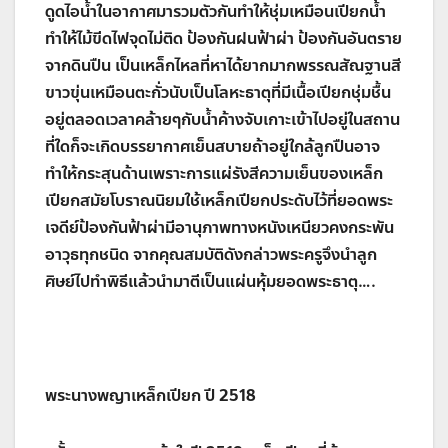
ดูดไอน้ำในอากาศมารวมตัวกันทำให้ชุ่มเหมือนเปียกน้ำ
ทำให้ไม้ขีดไฟจุดไม่ติด ป้องกันฝนฟ้าผ่า ป้องกันอันตราย
จากดินปืน เป็นเหล็กไหลที่หาได้ยากมากพรรณสัณฐานสี
ขาวขุ่นเหมือนตะกั่วนับเป็นโลหะธาตุที่มีเนื้อเปียกชุ่มชื้น
อยู่ตลอดเวลาคล้ายๆกับนํ้าค้างจับเกาะเข้าไปอยู่ในสถาน
ที่ใดก็จะเกิดบรรยากาศเย็นสบายถ้าอยู่ใกล้ลูกปืนอาจ
ทำให้กระสุนด้านเพราะการแผ่รังสีความเย็นของเหล็ก
เปียกสมัยโบราณนิยมใช้เหล็กเปียกประดับไว้ที่ยอดพระ
เจดีย์ป้องกันฟ้าผ่ามีอานุภาพทางหนังเหนียวคงกระพัน
อาวุธทุกชนิด จากคุณสมบัติดังกล่าวพระครูจึงนำลูก
ศิษย์ไปทำพิธีแล้วนำมาตีเป็นแผ่นหุ้มยอดพระธาตุ….
พระนางพญาเหล็กเปียก ปี 2518