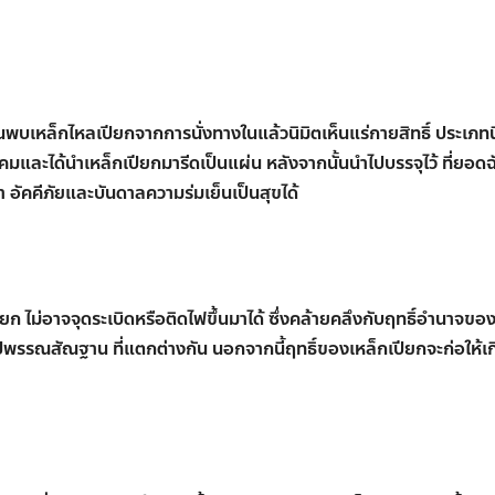
ค้นพบเหล็กไหลเปียกจากการนั่งทางในแล้วนิมิตเห็นแร่กายสิทธิ์ ประเภทนี
คมและได้นำเหล็กเปียกมารีดเป็นแผ่น หลังจากนั้นนำไปบรรจุไว้ ที่ยอดฉ
 อัคคีภัยและบันดาลความร่มเย็นเป็นสุขได้
ียก ไม่อาจจุดระเบิดหรือติดไฟขึ้นมาได้ ซึ่งคล้ายคลึงกับฤทธิ์อำนาจขอ
ปพรรณสัณฐาน ที่แตกต่างกัน นอกจากนี้ฤทธิ์ของเหล็กเปียกจะก่อให้เก