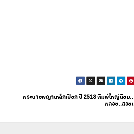
พระนางพญาเหล็กเปียก ปี 2518 พิมพ์ใหญ่นิยม..
พลอย..สวยเ