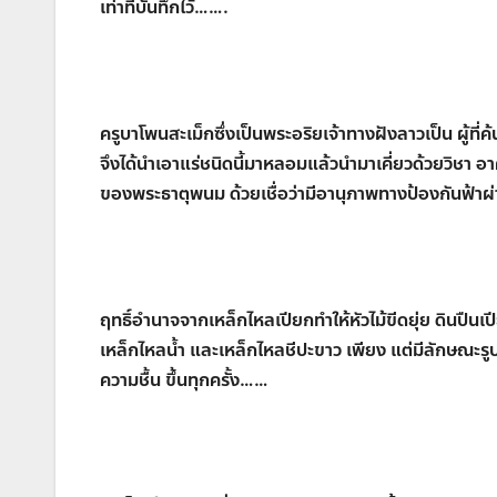
เท่าที่บันทึกไว้…….
ครูบาโพนสะเม็กซึ่งเป็นพระอริยเจ้าทางฝังลาวเป็น ผู้ที่
จึงได้นำเอาแร่ชนิดนี้มาหลอมแล้วนำมาเคี่ยวด้วยวิชา อา
ของพระธาตุพนม ด้วยเชื่อว่ามีอานุภาพทางป้องกันฟ้าผ่า
ฤทธิ์อำนาจจากเหล็กไหลเปียกทำให้หัวไม้ขีดยุ่ย ดินปืนเป
เหล็กไหลน้ำ และเหล็กไหลชีปะขาว เพียง แต่มีลักษณะรู
ความชื้น ขึ้นทุกครั้ง……