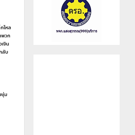
ล็กไหล
จำพวก
วเงิน
กลับ
ชุ่ม