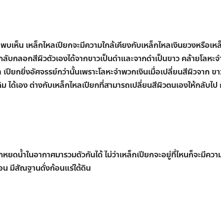
อยพบเห็น เหล็กไหลเปียกจะมีความใกล้เคียงกับเหล็กไหลเงินยวงหรือเห
ถกลับกลอกสีผิวตัวเองได้จากขาวเป็นดำและจากดำเป็นขาว คล้ายโลหะ
ล เปียกยิ่งอัศจรรย์กว่านั้นเพราะโลหะจำพวกเงินเมื่อเปลี่ยนสีผิวจาก ขา
ม ได้เอง ต่างกับเหล็กไหลเปียกที่สามารถเปลี่ยนสีผิวตนเองให้กลับไป 
ียกหยดน้ำในอากาศมารวมตัวกันได้ ไม่ว่าเหล็กเปียกจะอยู่ที่ไหนก็จะมีความ
้อน มีสัณฐานดั่งก้อนแร่ใต้ดิน