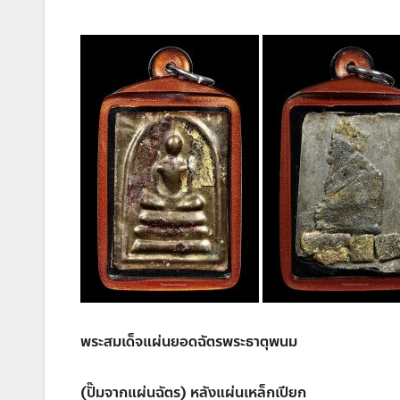
พระสมเด็จแผ่นยอดฉัตรพระธาตุพนม
(ปั๊มจากแผ่นฉัตร) หลังแผ่นเหล็กเปียก