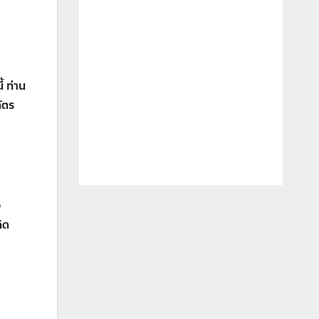
้ ท่าน
ัตร
ง
ิด