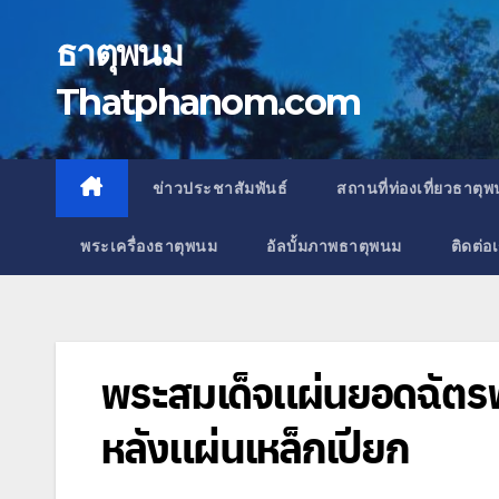
Skip
to
ธาตุพนม
content
Thatphanom.com
ข่าวประชาสัมพันธ์
สถานที่ท่องเที่ยวธาตุ
พระเครื่องธาตุพนม
อัลบั้มภาพธาตุพนม
ติดต่อ
พระสมเด็จแผ่นยอดฉัตรพ
หลังแผ่นเหล็กเปียก