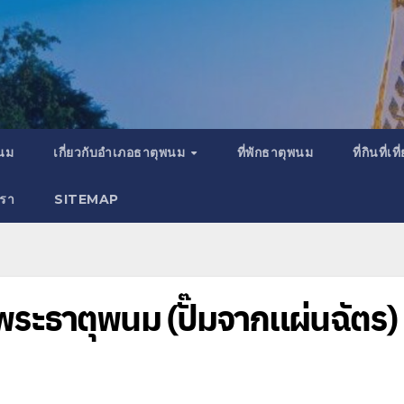
พนม
เกี่ยวกับอำเภอธาตุพนม
ที่พักธาตุพนม
ที่กินที่
เรา
SITEMAP
ระธาตุพนม (ปั๊มจากแผ่นฉัตร)