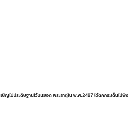
ัญเชิญไปประดิษฐานไว้บนยอด พระธาตุใน พ.ศ.2497 ได้ตกกระเด็นไปพิงอย