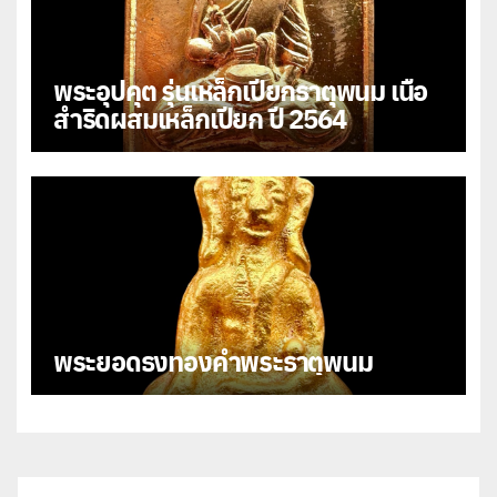
พระอุปคุต รุ่นเหล็กเปียกธาตุพนม เนื้อ
สำริดผสมเหล็กเปียก ปี 2564
พระยอดธงทองคำพระธาตุพนม