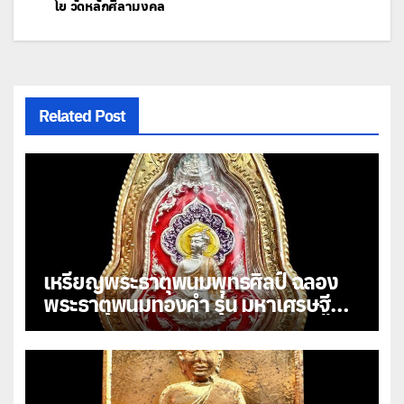
โย วัดหลักศิลามงคล
เรื่อง
Related Post
เหรียญพระธาตุพนมพุทธศิลป์ ฉลอง
พระธาตุพนมทองคำ รุ่น มหาเศรษฐี
108