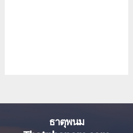
ธาตุพนม