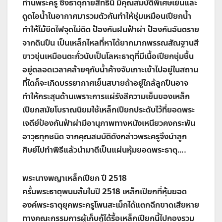
ท่านพระครู ซึ่งธาตุกายสิทธิ์นี้ มีคุณสมบัติพิเศษเย็นและ
ดูดไอน้ำในอากาศมารวมตัวกันทำให้ชุ่มเหมือนเปียกน้ำ
ทำให้ไม้ขีดไฟจุดไม่ติด ป้องกันฝนฟ้าผ่า ป้องกันอันตราย
จากดินปืน เป็นเหล็กไหลที่หาได้ยากมากพรรณสัณฐานสี
ขาวขุ่นเหมือนตะกั่วนับเป็นโลหะธาตุที่มีเนื้อเปียกชุ่มชื้น
อยู่ตลอดเวลาคล้ายๆกับนํ้าค้างจับเกาะเข้าไปอยู่ในสถาน
ที่ใดก็จะเกิดบรรยากาศเย็นสบายถ้าอยู่ใกล้ลูกปืนอาจ
ทำให้กระสุนด้านเพราะการแผ่รังสีความเย็นของเหล็ก
เปียกสมัยโบราณนิยมใช้เหล็กเปียกประดับไว้ที่ยอดพระ
เจดีย์ป้องกันฟ้าผ่ามีอานุภาพทางหนังเหนียวคงกระพัน
อาวุธทุกชนิด จากคุณสมบัติดังกล่าวพระครูจึงนำลูก
ศิษย์ไปทำพิธีแล้วนำมาตีเป็นแผ่นหุ้มยอดพระธาตุ….
พระนางพญาเหล็กเปียก ปี 2518
ครั้นพระธาตุพนมล้มในปี 2518 เหล็กเปียกที่หุ้มยอด
องค์พระธาตุยุคพระครูโพนสะเม็กได้แตกฉีกขาดเสียหาย
ทางคณะกรรมการผู้เก็บกู้ได้รื้อเหล็กเปียกนี้ไปกองรวม