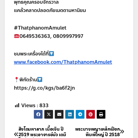
พุทธคุณครอบจักรวาล
แคล้วคลาดปลอดภัยเมตตามหานิยม
#ThatphanomAmulet
0649536363, 0809997997
ชมพระเครื่องได้ที่
www.facebook.com/ThatphanomAmulet
พิกัดร้าน
https://g.co/kgs/ba6f2jn
Views :
833
แนะแนว
สิงโตมหาลาภ เนื้อเงิน ปี
พระนางพญาเหล็กเปียก
2519 พระอาจารย์บัว เตมิ
พิมพ์ใหญ่ ปี 2518