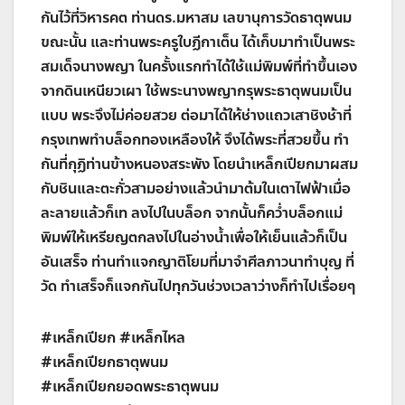
กันไว้ที่วิหารคต ท่านดร.มหาสม เลขานุการวัดธาตุพนม
ขณะนั้น และท่านพระครูใบฏีกาเต็น ได้เก็บมาทำเป็นพระ
สมเด็จนางพญา ในครั้งแรกทำได้ใช้แม่พิมพ์ที่ทำขึ้นเอง
จากดินเหนียวเผา ใช้พระนางพญากรุพระธาตุพนมเป็น
แบบ พระจึงไม่ค่อยสวย ต่อมาได้ให้ช่างแถวเสาชิงช้าที่
กรุงเทพทำบล็อกทองเหลืองให้ จึงได้พระที่สวยขึ้น ทำ
กันที่กุฏิท่านข้างหนองสระพัง โดยนำเหล็กเปียกมาผสม
กับชินและตะกั่วสามอย่างแล้วนำมาต้มในเตาไฟฟ้าเมื่อ
ละลายแล้วก็เท ลงไปในบล็อก จากนั้นก็คว่ำบล็อกแม่
พิมพ์ให้เหรียญตกลงไปในอ่างน้ำเพื่อให้เย็นแล้วก็เป็น
อันเสร็จ ท่านทำแจกญาติโยมที่มาจำศีลภาวนาทำบุญ ที่
วัด ทำเสร็จก็แจกกันไปทุกวันช่วงเวลาว่างก็ทำไปเรื่อยๆ
#เหล็กเปียก #เหล็กไหล
#เหล็กเปียกธาตุพนม
#เหล็กเปียกยอดพระธาตุพนม