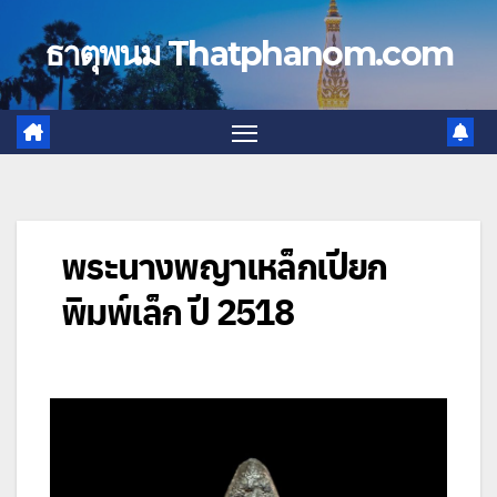
Skip
to
ธาตุพนม Thatphanom.com
content
พระนางพญาเหล็กเปียก
พิมพ์เล็ก ปี 2518