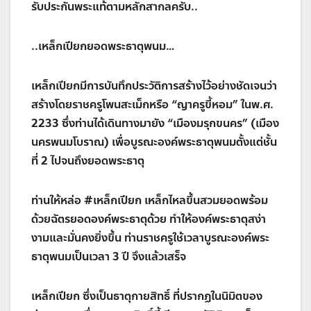
รับประกันพระแท้ตามหลักสากลครับ..
..เหล็กเปียกยอดพระธาตุพนม…
เหล็กเปียกมีการบันทึกประวัติการสร้างไว้อย่างชัดเจนว่า
สร้างโดยราชครูโพนสะเม็กหรือ “ญาครูขี้หอม” ในพ.ศ.
2233 ซึ่งท่านได้เดินทางมายัง “เมืองมรุกขนคร” (เมือง
นครพนมโบราณ) เพื่อบูรณะองค์พระธาตุพนมตั้งแต่ชั้น
ที่ 2 ไปจนถึงยอดพระธาตุ
ท่านให้หล่อ #เหล็กเปียก เหล็กไหลขึ้นสวมยอดพร้อม
ด้วยฉัตรยอดองค์พระธาตุด้วย ทำให้องค์พระธาตุสง่า
งามและมั่นคงยิ่งขึ้น ท่านราชครูใช้เวลาบูรณะองค์พระ
ธาตุพนมเป็นเวลา 3 ปี จึงแล้วเสร็จ
เหล็กเปียก ซึ่งเป็นธาตุกายสิทธิ์ ที่ปรากฏในนิมิตของ