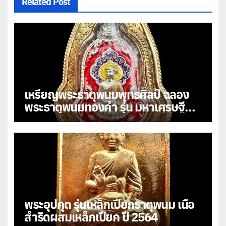
Related Post
เหรียญพระธาตุพนมพุทธศิลป์ ฉลอง
พระธาตุพนมทองคำ รุ่น มหาเศรษฐี
108
พระอุปคุต รุ่นเหล็กเปียกธาตุพนม เนื้อ
สำริดผสมเหล็กเปียก ปี 2564