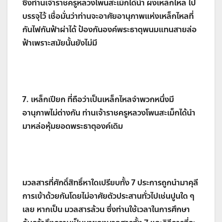
ซึ่งท่านเจ้าราชครูหลวงโพนสะเม็กได้นำ ผงเหล็กไหล ไป
บรรจุไว้ เชื่อมั่นว่าท่านจะอาศัยอานุภาพแห่งเหล็กไหลที่
กันไฟกันฟ้าผ่าได้ ป้องกันองค์พระธาตุพนมแทนสายล่อ
ฟ้าเพราะสมัยนั้นยังไม่มี
7. เหล็กเปียก ที่ถือว่าเป็นเหล็กไหลจำพวกหนึ่งมี
อานุภาพไม่ต่างกัน ท่านเจ้าราชครูหลวงโพนสะเม็กได้นำ
มาหล่อหุ้มยอดพระธาตุองค์เดิม
มวลสารที่ศักดิ์สิทธิ์หาใดเปรียบทั้ง 7 ประการถูกนำมาคุลี
การเข้าด้วยกันโดยไม่อาศัยตัวประสานทั่วไปเช่นปูนใด ๆ
เลย หากเป็น มวลสารล้วน ซึ่งท่านใช้เวลาในการศึกษา