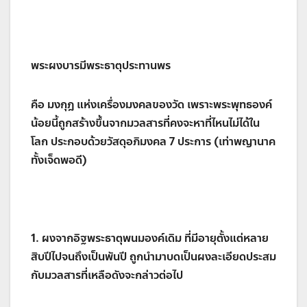
พระผงบารมีพระธาตุประทานพร
คือ มงกุฎ แห่งเครื่องมงคลของวัด เพราะพระพุทธองค์
น้อยนี้ถูกสร้างขึ้นจากมวลสารที่คงจะหาที่ไหนไม่ได้ใน
โลก ประกอบด้วยวัสดุอภิมงคล 7 ประการ (เท่าพญานาค
ทั้งเจ็ดพอดี)
1. ผงจากอิฐพระธาตุพนมองค์เดิม ที่มีอายุตั้งแต่หลาย
สิบปีไปจนถึงเป็นพันปี ถูกนำมาบดเป็นผงละเอียดประสม
กับมวลสารที่เหลือดังจะกล่าวต่อไป