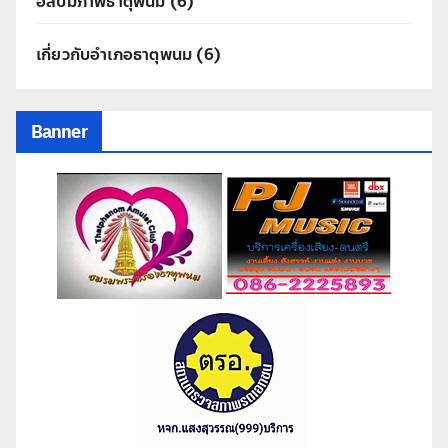
อัลบั้มภาพธาตุพนม
(6)
เกี่ยวกับอำเภอธาตุพนม
(6)
Banner