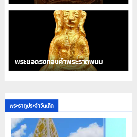
พระยอดธงทองคำพระธาตุพนม
พระธาตุประจำวันเกิด