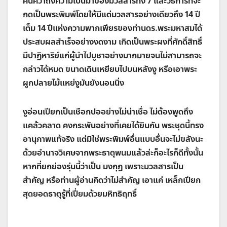
ค้นคว้าถึงความเป็นมาของมวลสารทั้ง 7 และวิธีการที่จะ
กดเป็นพระพิมพ์โดยให้มีแต่มวลสารอย่างเดียวถึง 14 ปี
เต็ม 14 ปีแห่งความพากเพียรของท่านดร.พระมหาสมได้
ประสบผลสำเร็จอย่างงดงาม เกิดเป็นพระผงที่ศักดิ์สิทธิ์
มีปาฏิหาริย์แก่ผู้นำไปบูชาอย่างมากมายจนไม่สามารถจะ
กล่าวได้หมด ขนาดเดินเหยียบไปบนหลังงู หรือเอาพระ
ผูกปลายไม้แหย่งูมันยังนอนนิ่ง
งูอ่อนเปียกเป็นเชือกปออย่างไม่น่าเชื่อ ไม่ต้องพูดถึง
แคล้วคลาด คงกระพันอย่างที่เคยได้ยินกัน พระชุดนี้ทรง
อานุภาพแท้จริง แต่มิใช่พระพิมพ์อื่นแบบอื่นจะไม่ขลังนะ
ด้วยอำนาจวิเศษจากพระธาตุพนมแล้วล่ะก็อะไรก็ดีทั้งนั้น
หากที่ยกย่องรุ่นนี้ว่าเป็น มงกุฎ เพราะมวลสารเป็น
สำคัญ หรือท่านผู้อ่านคิดว่าไม่สำคัญ เอาแค่ เหล็กเปียก
สุดยอดธาตุรู้ที่เปี่ยมด้วยมหิทธิฤทธิ์