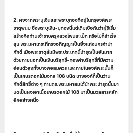
2. ผงจากพระบุเงินและพระบุทองที่อยู่ในกรุองค์พระ
ธาตุพนม ซึ่งพระบุเงิน-บุทองนี้แต่เดิมเชื่อกันว่าผู้ริเริ่ม
สร้างคือท่านเจ้าราชครูหลวงโพนสะเม็ก หรือไม่ก็สำเร็จ
ลุน พระมหาเถระที่ทรงอภิญญาเป็นยิ่งแห่งนครจำปา
ศักดิ์ เมื่อพระธาตุล้มมีพระประเภทนี้ชำรุดเป็นอันมาก
ด้วยภายนอกเป็นเงินบริสุทธิ์-ทองคำบริสุทธิ์ที่มีความ
อ่อนตัวสูงทั้งบางพอสมควร และภายในองค์พระนั้นก็
เป็นเกษรดอกไม้มงคล 108 ชนิด บางองค์ก็เป็นว่าน
ศักดิ์สิทธิ์ต่าง ๆ ท่านดร.พระมหาสมได้นำพระชำรุดนั้นมา
บดเป็นผงเอาเนื้อเกษรดอกไม้ 108 มาเป็นมวลสารหลัก
อีกอย่างหนึ่ง