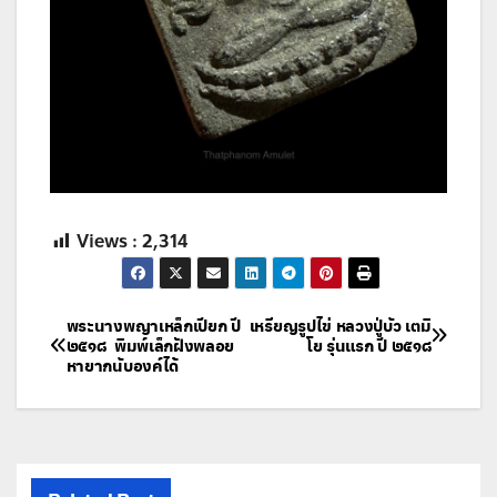
Views :
2,314
แนะแนว
พระนางพญาเหล็กเปียก ปี
เหรียญรูปไข่ หลวงปู่บัว เตมิ
๒๕๑๘ พิมพ์เล็กฝังพลอย
โย รุ่นแรก ปี ๒๕๑๘
หายากนับองค์ได้
เรื่อง