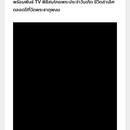
พร้อมพันธ์ TV พิธีสมโภชพระประจำวันเกิด ชีวิตลำเลิศ
ตลอดปีที่วัดพระธาตุพนม