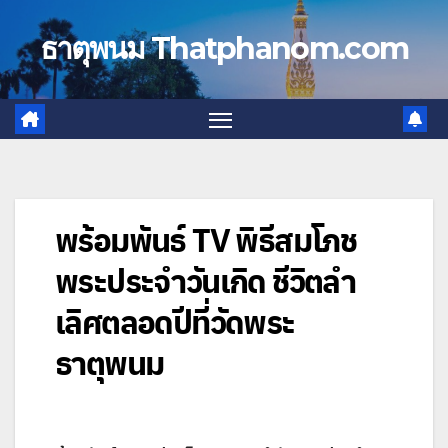
Skip
to
ธาตุพนม Thatphanom.com
content
พร้อมพันธ์ TV พิธีสมโภช
พระประจำวันเกิด ชีวิตลำ
เลิศตลอดปีที่วัดพระ
ธาตุพนม