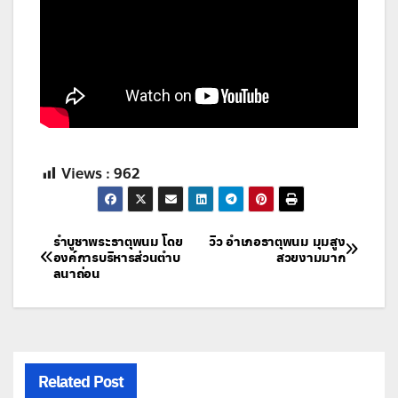
Views :
962
แนะแนว
รำบูชาพระธาตุพนม โดย
วิว อำเภอธาตุพนม มุมสูง
องค์การบริหารส่วนตําบ
สวยงามมาก
ลนาถ่อน
เรื่อง
Related Post