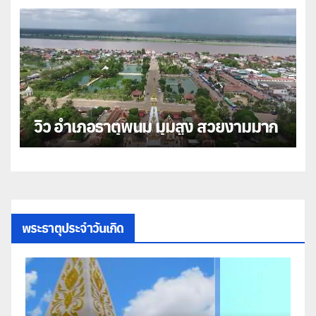
วิว อำเภอธาตุพนม มุมสูง สวยงามมาก
พระธาตุประจำวันเกิด