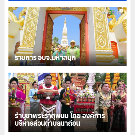
รายการ อบจ.มหาสนุก
รำบูชาพระธาตุพนม โดย องค์การ
บริหารส่วนตําบลนาถ่อน