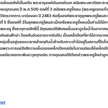
ขอย้อนหลังไปในอดีต พระธาตุองค์เดิมองค์แรก สมัยพระมหากัสสะปะเ
ืองมรุกขนคร ปี พ.ศ.500 องค์ที่ 3 สมัยพระครูขี้หอม (พระครูยอดแก้ว
ิจิตรวาทการ มาต่อยอด ปี 2483 ห่อหุ้มองค์พระธาตุยุคพระครูโพนสะเม
ี่ 5 ซึ่งองค์ที่ 3ในยุคพระครูโพนสะเม็กหรือพระครูขี้หอมนั้นท่านได้มี
านพระครู ซึ่งธาตุกายสิทธิ์นี้ มีคุณสมบัติพิเศษเย็นและดูดไอน้ำในอากา
 ป้องกันฝนฟ้าผ่า ป้องกันอันตรายจากดินปืน เป็นเหล็กไหลที่หาได้ยากม
ยกชุ่มชื้นอยู่ตลอดเวลาคล้ายๆกับนํ้าค้างจับเกาะเข้าไปอยู่ในสถานที่ใดก็จ
านเพราะการแผ่รังสีความเย็นของเหล็กเปียกสมัยโบราณนิยมใช้เหล็กเป
ังเหนียวคงกระพันอาวุธทุกชนิด จากคุณสมบัติดังกล่าวพระครูจึงนำลูกศ
let