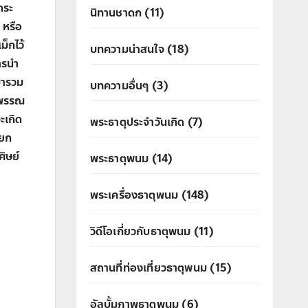
ถระ
นิทานชาดก
(11)
 หรือ
็กไว้
บทความน่าสนใจ
(18)
การนำ
ศมารวม
บทความอื่นๆ
(3)
ากพรรณ
ะเกิด
พระธาตุประจำวันเกิด
(7)
ียก
ิษย์
พระธาตุพนม
(14)
พระเครื่องธาตุพนม
(148)
วิดีโอเกี่ยวกับธาตุพนม
(11)
สถานที่ท่องเที่ยวธาตุพนม
(15)
อัลบั้มภาพธาตุพนม
(6)