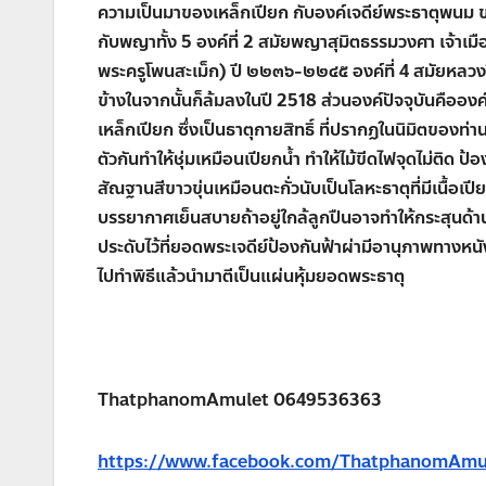
ความเป็นมาของเหล็กเปียก กับองค์เจดีย์พระธาตุพนม 
กับพญาทั้ง 5 องค์ที่ 2 สมัยพญาสุมิตธรรมวงศา เจ้าเม
พระครูโพนสะเม็ก) ปี ๒๒๓๖-๒๒๔๕ องค์ที่ 4 สมัยหลวงว
ข้างในจากนั้นก็ล้มลงในปี 2518 ส่วนองค์ปัจจุบันคือองค์ท
เหล็กเปียก ซึ่งเป็นธาตุกายสิทธิ์ ที่ปรากฏในนิมิตของท่
ตัวกันทำให้ชุ่มเหมือนเปียกน้ำ ทำให้ไม้ขีดไฟจุดไม่ติด
สัณฐานสีขาวขุ่นเหมือนตะกั่วนับเป็นโลหะธาตุที่มีเนื้อเปี
บรรยากาศเย็นสบายถ้าอยู่ใกล้ลูกปืนอาจทำให้กระสุนด้
ประดับไว้ที่ยอดพระเจดีย์ป้องกันฟ้าผ่ามีอานุภาพทางหน
ไปทำพิธีแล้วนำมาตีเป็นแผ่นหุ้มยอดพระธาตุ
ThatphanomAmulet 0649536363
https://www.facebook.com/ThatphanomAmu