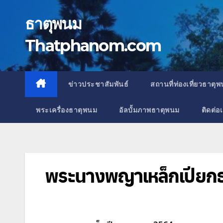
Skip
to
ธาตุพนม
content
Thatphanom.com
ข่าวประชาสัมพันธ์
สถานที่ท่องเที่ยวธาตุ
พระเครื่องธาตุพนม
อัลบั้มภาพธาตุพนม
ติดต่อ
พระนางพญาเหล็กเปียก