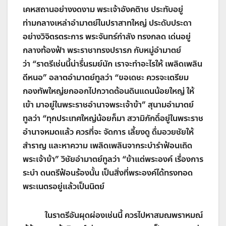
เคหสถานอย่างงดงาม พระเจ้าอังคติาช ประทับอยู่
ท่ามกลางเหล่าอำมาตย์ในปราสาทใหญ่ ประดับประดา
อย่างวิจิตรตระการ พระจันทร์กำลัง ทรงกลด เด่นอยู่
กลางท้องฟ้า พระราชาทรงปรารภ กับหมู่อำมาตย์
ว่า
“
ราตรีเช่นนี้น่ารื่นรมย์นัก เราจะทำอะไรให้ เพลิดเพลิน
ดีหนอ
”
อลาตอำมาตย์ทูลว่า
“
ขอเดชะ ควรจะเตรียม
กองทัพใหญ่ยกออกไปกวาดต้อนดินแดนน้อยใหญ่ ให้
เข้า มาอยู่ในพระราชอำนาจพระเจ้าข้า
”
สุนามอำมาตย์
ทูลว่า
“
ทุกประเทศใหญ่น้อยก็มา สวามิภักดิ์อยู่ในพระราช
อำนาจหมดแล้ว ควรที่จะ จัดการ เลี้ยงดู ดื่มอวยชัยให้
สำราญ และหาความ เพลิดเพลินจากระบำรำฟ้อนเถิด
พระเจ้าข้า
”
วิชัยอำมาตย์ทูลว่า
“
ข้าแต่พระองค์ เรื่องการ
ระบำ ดนตรีฟ้อนร้องนั้น เป็นสิ่งที่พระองค์ได้ทรงทอด
พระเนตรอยู่แล้วเป็นนิตย์
ในราตรีอันผุดผ่องเช่นนี้ ควรไปหาสมณพราหมณ์