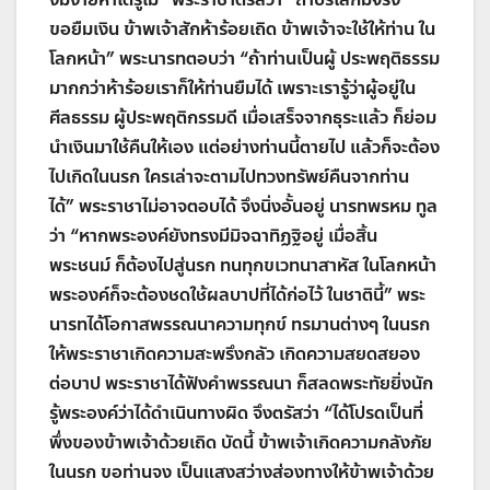
ขอยืมเงิน ข้าพเจ้าสักห้าร้อยเถิด ข้าพเจ้าจะใช้ให้ท่าน ใน
โลกหน้า
”
พระนารทตอบว่า
“
ถ้าท่านเป็นผู้ ประพฤติธรรม
มากกว่าห้าร้อยเราก็ให้ท่านยืมได้ เพราะเรารู้ว่าผู้อยู่ใน
ศีลธรรม ผู้ประพฤติกรรมดี เมื่อเสร็จจากธุระแล้ว ก็ย่อม
นำเงินมาใช้คืนให้เอง แต่อย่างท่านนี้ตายไป แล้วก็จะต้อง
ไปเกิดในนรก ใครเล่าจะตามไปทวงทรัพย์คืนจากท่าน
ได้
”
พระราชาไม่อาจตอบได้ จึงนิ่งอั้นอยู่ นารทพรหม ทูล
ว่า
“
หากพระองค์ยังทรงมีมิจฉาทิฏฐิอยู่ เมื่อสิ้น
พระชนม์ ก็ต้องไปสู่นรก ทนทุกขเวทนาสาหัส ในโลกหน้า
พระองค์ก็จะต้องชดใช้ผลบาปที่ได้ก่อไว้ ในชาตินี้
”
พระ
นารทได้โอกาสพรรณนาความทุกข์ ทรมานต่างๆ ในนรก
ให้พระราชาเกิดความสะพรึงกลัว เกิดความสยดสยอง
ต่อบาป พระราชาได้ฟังคำพรรณนา ก็สลดพระทัยยิ่งนัก
รู้พระองค์ว่าได้ดำเนินทางผิด จึงตรัสว่า
“
ได้โปรดเป็นที่
พึ่งของข้าพเจ้าด้วยเถิด บัดนี้ ข้าพเจ้าเกิดความกลังภัย
ในนรก ขอท่านจง เป็นแสงสว่างส่องทางให้ข้าพเจ้าด้วย