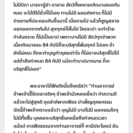
ไม่มีบิดา มารดาปู่ย่า ตายาย สัตว์ทั้งหลายเกิดมาเสมอกัน
หมด จะได้ดีได้ชั่วก็ได้เอง ทานไม่มี ผลแห่งทาน ก็ไม่มี
ร่างกายที่ประกอบกันขึ้นมานี้ เมื่อตายไป แล้วก็สูญสลาย
แยกออกจากกันไป สุขทุกข์ก็สิ้นไป ใครจะฆ่า จะทำร้าย
ทำอันตราย ก็ไม่เป็นบาป เพราะบาปไม่มี สัตว์ทุกจำพวก
เมื่อเกิดมาครบ
84
กัปป์ก็จะบริสุทธิ์พ้นทุกข์ ไปเอง ถ้า
ยังไม่ครบ ถึงจะทำบุญทำกุศลเท่าไร ก็ไม่อาจบริสุทธิ์ไปได้
แต่ถ้าถึงกำหนด
84
กัปป์ แม้จะทำบาปมากมาย ก็จะ
บริสุทธิ์ไปเอง
“
พระราชาได้ฟังดังนั้นจึงตรัสว่า
“
ท่านอาจารย์
ข้าพเจ้านี้โง่เขลาจริงๆ ข้าพเจ้ามัวหลงเชื่อว่า ทำความดี
แล้วจะไปสู่สุคติ อุตส่าห์พากเพียร บำเพ็ญกุศลกรรม
บัดนี้ข้าพเจ้าทราบแล้วว่า บุญไม่มี บาปไม่มี ผลกรรมใดๆ
ไม่มีทั้งสิ้น บุคคลจะบริสุทธิ์เองเมื่อถึงกำหนดเวลา
แม้แต่ การฟังธรรมจากท่านอาจารย์ก็ หามีประโยชน์ อัน