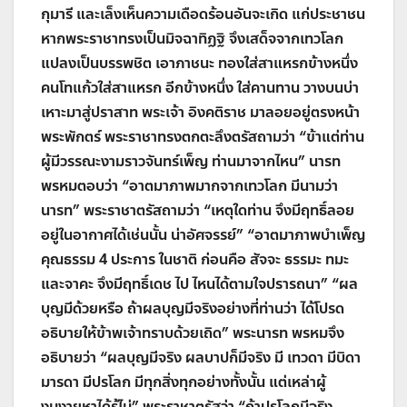
กุมารี และเล็งเห็นความเดือดร้อนอันจะเกิด แก่ประชาชน
หากพระราชาทรงเป็นมิจฉาทิฏฐิ จึงเสด็จจากเทวโลก
แปลงเป็นบรรพชิต เอาภาชนะ ทองใส่สาแหรกข้างหนึ่ง
คนโทแก้วใส่สาแหรก อีกข้างหนึ่ง ใส่คานทาน วางบนบ่า
เหาะมาสู่ปราสาท พระเจ้า อิงคติราช มาลอยอยู่ตรงหน้า
พระพักตร์ พระราชาทรงตกตะลึงตรัสถามว่า
“
ข้าแต่ท่าน
ผู้มีวรรณะงามราวจันทร์เพ็ญ ท่านมาจากไหน
”
นารท
พรหมตอบว่า
“
อาตมาภาพมากจากเทวโลก มีนามว่า
นารท
”
พระราชาตรัสถามว่า
“
เหตุใดท่าน จึงมีฤทธิ์ลอย
อยู่ในอากาศได้เช่นนั้น น่าอัศจรรย์
” “
อาตมาภาพบำเพ็ญ
คุณธรรม
4
ประการ ในชาติ ก่อนคือ สัจจะ ธรรมะ ทมะ
และจาคะ จึงมีฤทธิ์เดช ไป ไหนได้ตามใจปรารถนา
” “
ผล
บุญมีด้วยหรือ ถ้าผลบุญมีจริงอย่างที่ท่านว่า ได้โปรด
อธิบายให้ข้าพเจ้าทราบด้วยเถิด
”
พระนารท พรหมจึง
อธิบายว่า
“
ผลบุญมีจริง ผลบาปก็มีจริง มี เทวดา มีบิดา
มารดา มีปรโลก มีทุกสิ่งทุกอย่างทั้งนั้น แต่เหล่าผู้
งมงายหาได้รู้ไม่
”
พระราชาตรัสว่า
“
ถ้าปรโลกมีจริง