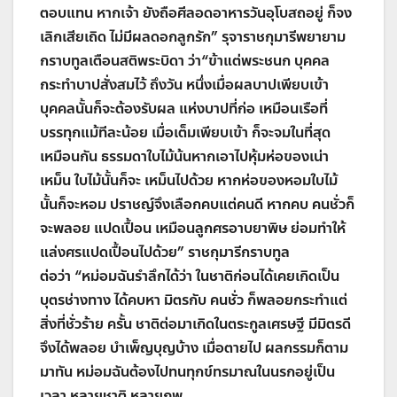
ตอบแทน หากเจ้า ยังถือศีลอดอาหารวันอุโบสถอยู่ ก็จง
เลิกเสียเถิด ไม่มีผลดอกลูกรัก
”
รุจาราชกุมารีพยายาม
กราบทูลเตือนสติพระบิดา ว่า
“
ข้าแต่พระชนก บุคคล
กระทำบาปสั่งสมไว้ ถึงวัน หนึ่งเมื่อผลบาปเพียบเข้า
บุคคลนั้นก็จะต้องรับผล แห่งบาปที่ก่อ เหมือนเรือที่
บรรทุกแม้ทีละน้อย เมื่อเต็มเพียบเข้า ก็จะจมในที่สุด
เหมือนกัน ธรรมดาใบไม้น้นหากเอาไปหุ้มห่อของเน่า
เหม็น ใบไม้นั้นก็จะ เหม็นไปด้วย หากห่อของหอมใบไม้
นั้นก็จะหอม ปราชญ์จึงเลือกคบแต่คนดี หากคบ คนชั่วก็
จะพลอย แปดเปื้อน เหมือนลูกศรอาบยาพิษ ย่อมทำให้
แล่งศรแปดเปื้อนไปด้วย
”
ราชกุมารีกราบทูล
ต่อว่า
“
หม่อมฉันรำลึกได้ว่า ในชาติก่อนได้เคยเกิดเป็น
บุตรช่างทาง ได้คบหา มิตรกับ คนชั่ว ก็พลอยกระทำแต่
สิ่งที่ชั่วร้าย ครั้น ชาติต่อมาเกิดในตระกูลเศรษฐี มีมิตรดี
จึงได้พลอย บำเพ็ญบุญบ้าง เมื่อตายไป ผลกรรมก็ตาม
มาทัน หม่อมฉันต้องไปทนทุกข์ทรมาณในนรกอยู่เป็น
เวลา หลายชาติ หลายภพ