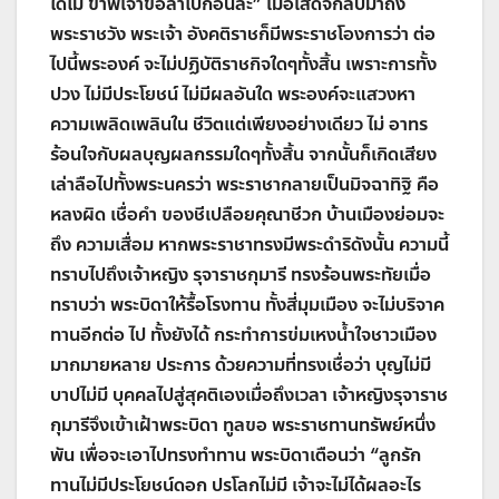
ใดไม่ ข้าพเจ้าขอลาไปก่อนละ
”
เมื่อเสด็จกลับมาถึง
พระราชวัง พระเจ้า อังคติราชก็มีพระราชโองการว่า ต่อ
ไปนี้พระองค์ จะไม่ปฏิบัติราชกิจใดๆทั้งสิ้น เพราะการทั้ง
ปวง ไม่มีประโยชน์ ไม่มีผลอันใด พระองค์จะแสวงหา
ความเพลิดเพลินใน ชีวิตแต่เพียงอย่างเดียว ไม่ อาทร
ร้อนใจกับผลบุญผลกรรมใดๆทั้งสิ้น จากนั้นก็เกิดเสียง
เล่าลือไปทั้งพระนครว่า พระราชากลายเป็นมิจฉาทิฐิ คือ
หลงผิด เชื่อคำ ของชีเปลือยคุณาชีวก บ้านเมืองย่อมจะ
ถึง ความเสื่อม หากพระราชาทรงมีพระดำริดังนั้น ความนี้
ทราบไปถึงเจ้าหญิง รุจาราชกุมารี ทรงร้อนพระทัยเมื่อ
ทราบว่า พระบิดาให้รื้อโรงทาน ทั้งสี่มุมเมือง จะไม่บริจาค
ทานอีกต่อ ไป ทั้งยังได้ กระทำการข่มเหงน้ำใจชาวเมือง
มากมายหลาย ประการ ด้วยความที่ทรงเชื่อว่า บุญไม่มี
บาปไม่มี บุคคลไปสู่สุคติเองเมื่อถึงเวลา เจ้าหญิงรุจาราช
กุมารีจึงเข้าเฝ้าพระบิดา ทูลขอ พระราชทานทรัพย์หนึ่ง
พัน เพื่อจะเอาไปทรงทำทาน พระบิดาเตือนว่า
“
ลูกรัก
ทานไม่มีประโยชน์ดอก ปรโลกไม่มี เจ้าจะไม่ได้ผลอะไร