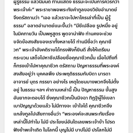
ผู้รู้ธรรม แล้วนิมนต์ ท่านแสดง ธรรมะจะเป็นการควรกว่า
พระเจ้าค่ะ
”
พระราชาพอพระทัยคำทูลของวิชัยอำมาตย์
จึงตรัสถามว่า
“
เออ แล้วเราจะไปหาใครเล่าที่เป็น ผู้รู้
ธรรม
”
อลาตอำมาตย์แนะขึ้นว่า
“
มีชีเปลือย รูปหนึ่ง อยู่
ในมิคทายวัน เป็นพหูสูตร พูดจาน่าฟัง ท่านคงจะช่วย
ขจัดข้อสงสัยของเราทั้งหลายได้ ท่านมีชื่อว่า คุณาชี
วก
”
พระเจ้าอังคติราชได้ทรงฟังก็ยินดี สั่งให้เตรียม
กระบวน เสด็จไปหาชีเปลือยชื่อคุณาชีวกนั้น เมื่อไปถึงที่
ก็ทรงเข้าไปหาคุณาชีวก ตรัสถาม ปัญหาธรรมที่พระองค์
สงสัยอยู่ว่า บุคคลพึง ประพฤติธรรมกับบิดา มารดา
อาจารย์ บุตร ภรรยา อย่างไร เหตุใดชนบางพวกจึงไม่ตั้ง
อยู่ ในธรรม ฯลฯ คำถามเหล่านี้ เป็น ปัญหาธรรม ขั้นสูง
อันยากจะตอบได้ ยิ่งคุณาชีวกเป็นมิจฉา ทิฏฐิผู้โง่เขลา
เบาปัญญาด้วยแล้ว ไม่มีทางจะ เข้าใจได้ คุณาชีวกจึง
แกล้งทูลไปเสียทางอื่นว่า
“
พระองค์จะสนพระทัยเรื่อง
เหล่านี้ไปทำไม ไม่มี ประโยชน์อันใดเลยพระเจ้าข้า โปรด
ฟังข้าพเจ้าเถิด ในโลกนี้ บุญไม่มี บาปไม่มี ปรโลกไม่มี