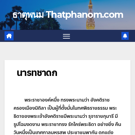
Skip
to
ธาตุพนม Thatphanom.com
content
นารทชาดก
พระราชาองค์หนึ่ง ทรงพระนามว่า อังคติราช
ครองเมืองมิถิลา เป็นผู้ที่ตั้งมั่นในทศพิธราชธรรม พระ
ธิดาของพระเจ้าอังคติราชมีพระนามว่า รุจาราชกุมารี มี
รูปโฉมงดงาม พระราชาทรง รักใคร่พระธิดา อย่างยิ่ง คืน
วันหนึ่งเป็นเทศกาลมหรสพ ประชาชนพากัน ตกแต่ง