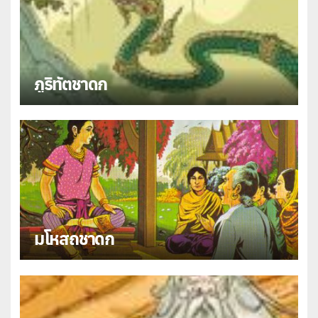
ภูริทัตชาดก
มโหสถชาดก