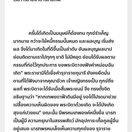
ครั้นได้เกิดเป็นมนุษย์ก็ต้องทน ทุกข์รำเค็ญ
มากมาย กว่าจะใช้หนี้กรรมนั้นหมด และผลบุญ เริ่มส่ง
ผล จึงได้มาเกิดในที่ดีขึ้นเป็นลำดับ อันผลบุญผลบาป
ย่อมติดตามเราไปทุกๆ ชาติ ไม่มีหยุด ย่อมได้รับผลตาม
กรรมที่ก่อไว้ทุกประการ ขอพระบิดาจงฟังคำหม่อมฉัน
เถิด
”
พระราชามิได้เชื่อคำรุจาราชกุมารี ยังคงยึดมั่น
ตามที่ได้ฟังมาจากคุณาชีวก เจ้าหญิงทรงเป็น ทุกข์ถึง
ผลที่ พระบิดาจะได้รับเมื่อสิ้นพระชนม์ จึง ทรงตั้งจิต
อธิษฐานว่า
“
หากเทพยดาฟ้าดินมีอยู่ ขอได้โปรดมาช่วย
เปลื้องความเห็นผิดของ พระบิดาด้วยเถิด จะได้บังเกิด
สุขแก่ปวงชน
”
ขณะนั้น มีพรหมเทพองค์หนึ่งชื่อ นารท
เป็นผู้มี ความกรุณาในสรรพสัตว์ มักอุปการะเกื้อกูลผู้อื่น
อยู่เสมอ นารทพรหมเล็งเห็นความทุกข์ของ รุจาราช