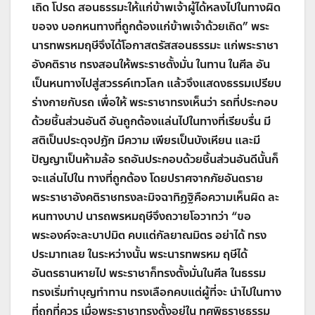
เถิด โปรด สอนธรรมะให้แก่ข้าพเจ้าผู้ได้หลงไปในทางผิด
ขอจง บอกหนทางที่ถูกต้องแก่ข้าพเจ้าด้วยเถิด
”
พระ
นารทพรหมฤษีจึงได้โอกาสตรัสสอนธรรมะ แก่พระราชา
อังคติราช ทรงสอนให้พระราชตั้งมั่น ในทาน ในศีล อัน
เป็นหนทางไปสู่สวรรค์เทวโลก แล้วจึงแสดงธรรมเปรียบ
ร่างกายกับรถ เพื่อให้ พระราชาทรงเห็นว่า รถที่ประกอบ
ด้วยชิ้นส่วนอันดี อันถูกต้องแล่นไปในทางที่เรียบรื่น มี
สติเป็นประดุจปฏัก มีความ เพียรเป็นบังเหียน และมี
ปัญญาเป็นห้ามล้อ รถอันประกอบด้วยชิ้นส่วนอันดีนั้นก็
จะแล่นไปใน ทางที่ถูกต้อง โดยปราศจากภัยอันตราย
พระราชาอังคติราชทรงละมิจฉาทิฏฐิคือความเห็นผิด ละ
หนทางบาป นารถพรหมฤษีจึงถวายโอวาทว่า
“
ขอ
พระองค์จะละบาปมิต คบแต่กัลยาณมิตร อย่าได้ ทรง
ประมาทเลย ในระหว่างนั้น พระนารทพรหม ฤษีได้
อันตรธานหายไป พระราชาก็ทรงตั้งมั่นในศีล ในธรรม
ทรงเริ่มทำบุญทำทาน ทรงเลือกคบแต่ผู้ที่จะ นำไปในทาง
ที่ถูกที่ควร เมื่อพระราชาทรงตั้งอยู่ใน ทศพิธราชธรรม