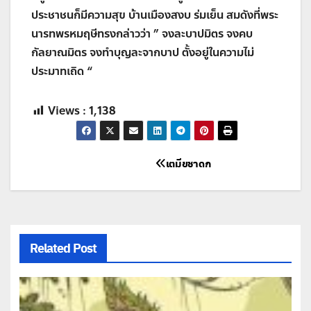
ประชาชนก็มีความสุข บ้านเมืองสงบ ร่มเย็น สมดังที่พระ
นารทพรหมฤษีทรงกล่าวว่า
”
จงละบาปมิตร จงคบ
กัลยาณมิตร จงทำบุญละจากบาป ตั้งอยู่ในความไม่
ประมาทเถิด
“
Views :
1,138
แนะแนว
เตมียชาดก
เรื่อง
Related Post