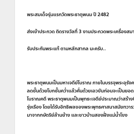
พระสมเด็จรุ่นแรกวัดพระธาตุพนม ปี 2482
ส่งเข้าประกวด ติดรางวัลที่ 3 งานประกวดพระเครื่องสม
รับประกันพระแท้ ตามหลักสากล นะครับ..
พระธาตุพนมเป็นมหาเจดีย์โบราณ ภายในบรรจุพระอุรังคธ
ลดชั้นด้วยโบกชั้นคว่ำแล้วคั่นด้วยเอวขันก่อนจะเป็น
โบราณคดี พระธาตุพนมเป็นพุทธะเจดีย์ประมาณว่าสร้าง
รุ่งเรือง โดยได้รับอิทธิพลของพระพุทธศาสนาสมัยทวารวดี
มาจากกษัตริย์ล้านช้าง และชาวบ้านสองฝั่งแม่น้ำโขง