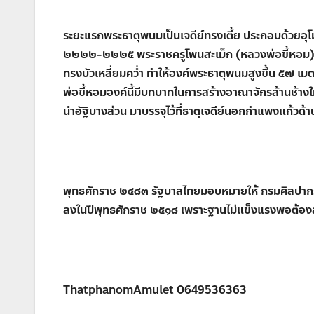
ระยะแรกพระธาตุพนมเป็นเจดีย์ทรงเตี้ย ประกอบด้วยอุโม
๒๒๒๒-๒๒๒๕ พระราชครูโพนสะเม็ก (หลวงพ่อขี้หอม) หน
ทรงบัวเหลี่ยมคว่ำ ทำให้องค์พระธาตุพนมสูงขึ้น ๕๗ 
พ่อขี้หอมองค์นี้มีบทบาทในการสร้างอาณาจักรล้านช้างใ
นำอัฐิบางส่วน มาบรรจุไว้ที่ธาตุเจดีย์นอกกำแพงแก้วด้า
พุทธศักราช ๒๔๘๓ รัฐบาลไทยมอบหมายให้ กรมศิลปากรเ
ลงในปีพุทธศักราช ๒๕๑๘ เพราะฐานไม่แข็งแรงพอต้องสร
ThatphanomAmulet 0649536363