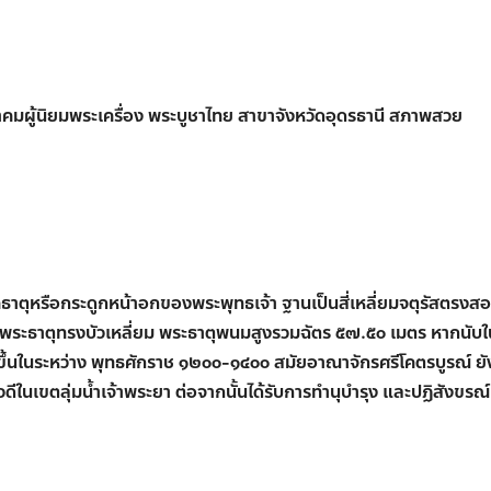
าคมผู้นิยมพระเครื่อง พระบูชาไทย สาขาจังหวัดอุดรธานี สภาพสวย
าตุหรือกระดูกหน้าอกของพระพุทธเจ้า ฐานเป็นสี่เหลี่ยมจตุรัสตรงสอ
ยอดพระธาตุทรงบัวเหลี่ยม พระธาตุพนมสูงรวมฉัตร ๕๗.๕๐ เมตร หากนับ
ขึ้นในระหว่าง พุทธศักราช ๑๒๐๐-๑๔๐๐ สมัยอาณาจักรศรีโคตรบูรณ์ ยั
ในเขตลุ่มน้ำเจ้าพระยา ต่อจากนั้นได้รับการทำนุบำรุง และปฏิสังขรณ์เ