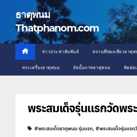
Skip
to
ธาตุพนม
content
Thatphanom.com
ข่าวประชาสัมพันธ์
สถานที่ท่องเที่ยวธาตุ
พระเครื่องธาตุพนม
อัลบั้มภาพธาตุพนม
ติดต่อ
พระสมเด็จรุ่นแรกวัดพร
#พระสมเด็จธาตุพนม รุ่นแรก
,
#พระสมเด็จรุ่นแรก