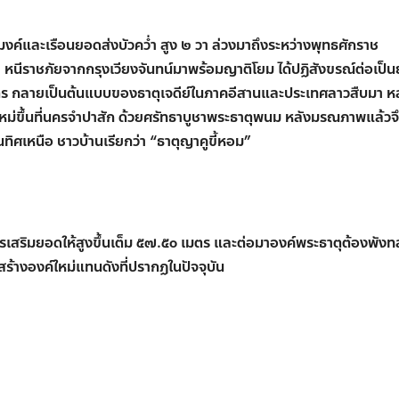
งค์และเรือนยอดส่งบัวคว่ำ สูง ๒ วา ล่วงมาถึงระหว่างพุทธศักราช
ีราชภัยจากกรุงเวียงจันทน์มาพร้อมญาติโยม ได้ปฏิสังขรณ์ต่อเป็
เมตร กลายเป็นต้นแบบของธาตุเจดีย์ในภาคอีสานและประเทศลาวสืบมา 
หม่ขึ้นที่นครจำปาสัก ด้วยศรัทธาบูชาพระธาตุพนม หลังมรณภาพแล้วจึ
นทิศเหนือ ชาวบ้านเรียกว่า “ธาตุญาคูขี้หอม”
สริมยอดให้สูงขึ้นเต็ม ๕๗.๕๐ เมตร และต่อมาองค์พระธาตุต้องพัง
้างองค์ใหม่แทนดังที่ปรากฏในปัจจุบัน