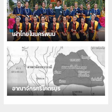
เผ่าไทยในนครพนม
อาณาจักรศรีโคตรบูร