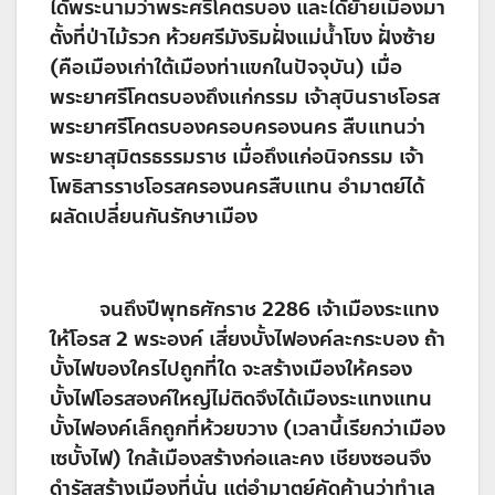
ได้พระนามว่าพระศรีโคตรบอง และได้ย้ายเมืองมา
ตั้งที่ป่าไม้รวก ห้วยศรีมังริมฝั่งแม่น้ำโขง ฝั่งซ้าย
(คือเมืองเก่าใต้เมืองท่าแขกในปัจจุบัน) เมื่อ
พระยาศรีโคตรบองถึงแก่กรรม เจ้าสุบินราชโอรส
พระยาศรีโคตรบองครอบครองนคร สืบแทนว่า
พระยาสุมิตรธรรมราช เมื่อถึงแก่อนิจกรรม เจ้า
โพธิสารราชโอรสครองนครสืบแทน อำมาตย์ได้
ผลัดเปลี่ยนกันรักษาเมือง
จนถึงปีพุทธศักราช 2286 เจ้าเมืองระแทง
ให้โอรส 2 พระองค์ เสี่ยงบั้งไฟองค์ละกระบอง ถ้า
บั้งไฟของใครไปถูกที่ใด จะสร้างเมืองให้ครอง
บั้งไฟโอรสองค์ใหญ่ไม่ติดจึงได้เมืองระแทงแทน
บั้งไฟองค์เล็กถูกที่ห้วยขวาง (เวลานี้เรียกว่าเมือง
เซบั้งไฟ) ใกล้เมืองสร้างก่อและคง เชียงซอนจึง
ดำรัสสร้างเมืองที่นั่น แต่อำมาตย์คัดค้านว่าทำเล