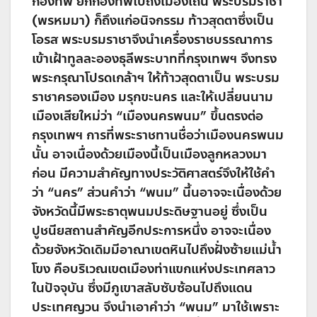
กองทัพ ยกกองทัพไปถึงเมืองเถิน พระบรมราชา
(พรหมมา) ก็ถึงแก่อนิจกรรม ท้าวสุดตาซึ่งเป็น
โอรส พระบรมราชาจึงนำเครื่องราชบรรณาการ
เข้าเฝ้าทูลละอองธุลีพระบาทที่กรุงเทพฯ จึงทรง
พระกรุณาโปรดเกล้าฯ ให้ท้าวสุดตาเป็น พระบรม
ราชาครองเมือง มรุกขะนคร และให้เปลี่ยนนาม
เมืองเสียใหม่ว่า “เมืองนครพนม” ขึ้นตรงต่อ
กรุงเทพฯ การที่พระราชทานชื่อว่าเมืองนครพนม
นั้น อาจเนื่องด้วยเมืองนี้เป็นเมืองลูกหลวงมา
ก่อน มีความสำคัญทางประวัติศาสตร์จึงให้ใช้คำ
ว่า “นคร” ส่วนคำว่า “พนม” นี้นอาจจะเนื่องด้วย
จังหวัดนี้มีพระธาตุพนมประดิษฐานอยู่ ซึ่งเป็น
ปูชนียสถานสำคัญอีกประการหนึ่ง อาจจะเนื่อง
ด้วยจังหวัดเดิมมีอาณาเขตหินไปถึงฝั่งซ้ายแม่น้ำ
โขง คือบริเวณเขตเมืองท่าแขกแห่งประเทศลาว
ในปัจจุบัน ซึ่งมีภูเขาสลับซับซ้อนไปถึงแดน
ประเทศญวน จึงนำเอาคำว่า “พนม” มาใช้เพราะ