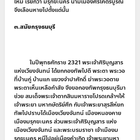
ใหม่ เรียกว่า มรุกขะนคร นามเมืองศรีโคตรบูรณ์
จึงเลือนหายไปตั้งแต่นั้น
๓
.สมัยกรุงธนบุรี
ในปีพุทธศักราช 2321 พระเจ้าศิริบุญสาร
แห่งเวียงจันทน์ ได้ยกกองทัพไปตี พระตา พระวอ
ที่บ้านกู่ บ้านแก แขวงจำปาศักดิ์ ฆ่าพระวอตาย
พระตาเห็นเหลือกำลัง จึงขอกองทัพกรุงธนบุรีมา
ช่วย สมเด็จพระเจ้าตากสินมหาราชโปรดเกล้าฯให้
เจ้าพระยา มหากษัตริย์ศึก กับเจ้าพระยาสุรสีห์ยก
ทัพไปปราบได้เมืองเวียงจันทน์ เมืองหนองคาย
เมืองมรุกขะนคร ส่วนพระเจ้าศิริบุญสาร แห่ง
เมืองเวียงจันทน์ และพระบรมราชา เจ้าเมืองม
รุกขะนคร หนีไปอยู่เมืองคำเกิด เจ้าพระยามหา