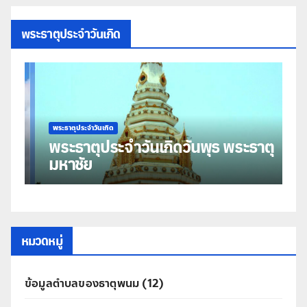
พระธาตุประจำวันเกิด
พระธาตุประจำวันเกิด
พร
พระธาตุประจำวันเกิดวันพุธ พระธาตุ
พ
มหาชัย
ธ
หมวดหมู่
ข้อมูลตำบลของธาตุพนม
(12)