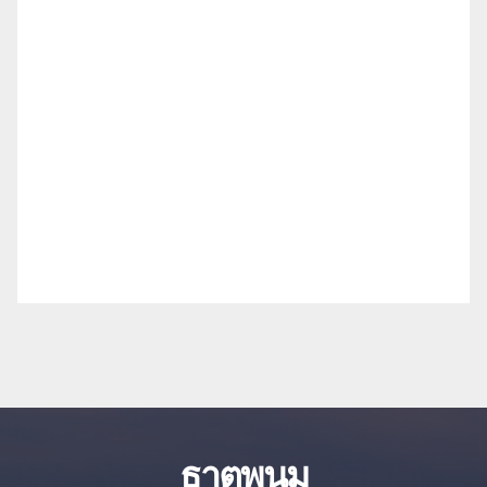
ธาตุพนม