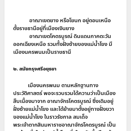
อาณาเขตยาง หรือโยนก อยู่ตอนเหนือ
ตั้งราชธานีอยู่ที่เมืองเงินยาง
อาณาเขตโคตรบูรณ์ ดินแดนภาคตะวัน
ออกเฉียงเหนือ รวมทั้งฝั่งซ้ายของแม่น้ำโขง มี
เมืองนครพนมเป็นราชธานี
๒
. สมัยกรุงศรีอยุธยา
เมืองนครพนม ตามหลักฐานทาง
ประวัติศาสตร์ พอจะรวบรวมได้ความว่าเป็นเมือง
สืบเนื่องมาจาก อาณาจักรโคตรบูรณ์ ซึ่งเดิมอยู่
ฝั่งซ้ายแม่น้ำโขง และได้ย้ายมาตั้งอยู่ทางฝั่งขวา
ของแม่น้ำโขง ในราวรัชกาล สมเด็จ
พระเจ้าตากสินมหาราชอาณาจักรโคตรบูรณ์ เป็น