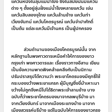
แคว้นหนึ่งในลุ่มแม่น้ำโขง ซึ่งในสมัยนั้นมีแคว้น
ต่าง ๆ ตั้งอยู่ลุ่มฝั่งแม่น้ำโขงหลายแคว้น เช่น
แคว้นสิบสองจุไทย แคว้นล้านช้าง แคว้นท่า
เวียงจันทน์ แคว้นโคตรบูรณ์ แคว้นจำปาศักดิ์
เป็นต้น แต่ละแคว้นมีเจ้านคร เป็นผู้ปกครอง
ส่วนตำนานของเมืองโคตรบูรณ์นั้น จาก
หลักฐานในพงศาวดารเหนือคำให้การของชาว
กรุงเก่า พงศาวดารและ เรื่องราวทางอีสาน เขียน
เป็นข้อความพาดพิงคล้ายคลึงกับเป็นนิทาน
ปรัมปราสรุปได้ความว่า พระยาโคตรบองมีฤทธิ์ใช้
กระบองขว้างพระยาแกรก ผุ้มีบุญซึ่งขี่ม้าเหาะมา
ขว้างไม่ถูกจึงหนีไปได้ธิดาพระเจ้าลานช้าง บาง
ฉบับก็ว่าพระยาโคตรบองมาจากลพบุรีบ้าง มา
จากเวียงจันทร์ มาจากเมืองระแทงบ้าง มาจาก
เมืองสวรรค์บุรีบ้าง แต่ในฉบับให้การของชาวกรุง