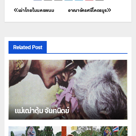
แนะแนว
เผ่าไทยในนครพนม
อาณาจักรศรีโคตรบูร
เรื่อง
Related Post
แม่เฒ่าตุ้ม จันทนิตย์