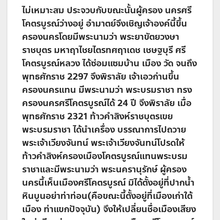
ไม่เหมาะสม ประจวบกับขณะนั้นผู้ครอง นครศรี
โคตรบูรณ์ว่างอยู่ อำมาตย์จึงเชิญเจ้าองค์นี้ขึ้น
ครองนครโดยมีพระนามว่า พระยาขัตยวงษา
ราชบุตร มหาฤาไชยไตรทศฤาเดช เชษฐบุรี ศรี
โคตรบูรณ์หลวง ได้ซ่อมแซมบ้าน เมือง วัด จนถึง
พุทธศักราช 2297 จึงพิราลัย เจ้าเอวก่านขึ้น
ครองนครแทน มีพระนามว่า พระบรมราชา ทรง
ครองนครศรีโคตรบูรณ์ได้ 24 ปี จึงพิราลัย เมื่อ
พุทธศักราช 2321 ท้าวคำสิงห์ราชบุตรเขย
พระบรมราชา ได้นำเครื่อง บรรณาการไปถวาย
พระเจ้าเวียงจันทน์ พระเจ้าเวียงจันทน์โปรดให้
ท้าวคำสิงห์ครองเมืองโคตรบูรณ์แทนพระบรม
ราชาและมีพระนามว่า พระนครานุรักษ์ ผู้ครอง
นครนี้เห็นเมืองศรีโคตรบูรณ์ มิได้ตั้งอยู่ที่ปากน้ำ
หินบูนอย่าท่าท่อน(คือขณะนี้ตั้งอยู่ที่เมืองเก่าใต้
เมือง ท่าแขกปัจจุบัน) จึงให้เปลี่ยนชื่อเมืองเสียง