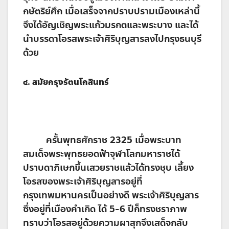
กษัตริย์ศึก เมื่อเสร็จจากปราบปรามเมืองเหล่านี้
จึงได้อัญเชิญพระแก้วมรกตและพระบาง และได้
นำบรรดาโอรสพระเจ้าศิริบุญสารลงไปกรุงธนบุรี
ด้วย
๔
. สมัยกรุงรัตนโกสินทร์
ครั้นพุทธศักราช 2325 เมื่อพระบาท
สมเด็จพระพุทธยอดฟ้าจุฬาโลกมหาราชได้
ปราบดาภิเษกขึ้นเสวยราชแล้วได้ทรงชุบ เลี้ยง
โอรสของพระเจ้าศิริบุญสารอยู่ที่
กรุงเทพมหานครเป็นอย่างดี พระเจ้าศิริบุญสาร
ซึ่งอยู่ที่เมืองคำเกิด ได้ 5-6 ปีก็ทรงชราภาพ
ทราบว่าโอรสอยู่ด้วยความผาสุกจึงเสด็จกลับ