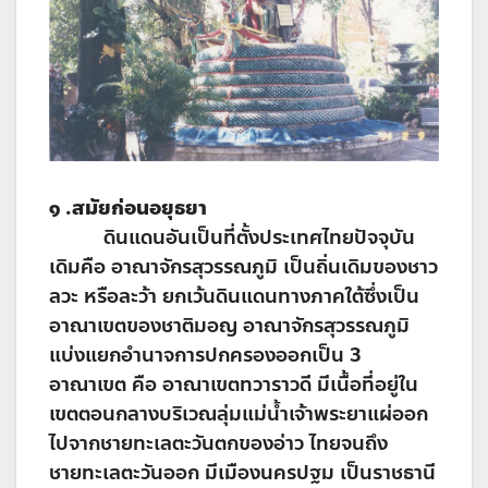
๑
.สมัยก่อนอยุธยา
ดินแดนอันเป็นที่ตั้งประเทศไทยปัจจุบัน
เดิมคือ อาณาจักรสุวรรณภูมิ เป็นถิ่นเดิมของชาว
ลวะ หรือละว้า ยกเว้นดินแดนทางภาคใต้ซึ่งเป็น
อาณาเขตของชาติมอญ อาณาจักรสุวรรณภูมิ
แบ่งแยกอำนาจการปกครองออกเป็น 3
อาณาเขต คือ อาณาเขตทวาราวดี มีเนื้อที่อยู่ใน
เขตตอนกลางบริเวณลุ่มแม่น้ำเจ้าพระยาแผ่ออก
ไปจากชายทะเลตะวันตกของอ่าว ไทยจนถึง
ชายทะเลตะวันออก มีเมืองนครปฐม เป็นราชธานี