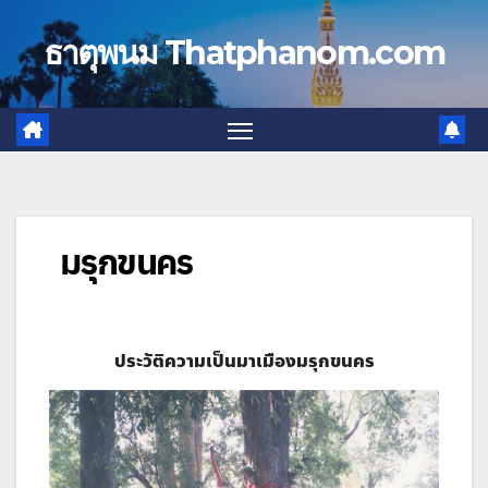
Skip
to
ธาตุพนม Thatphanom.com
content
มรุกขนคร
ประวัติความเป็นม
าเมืองมรุกขนคร