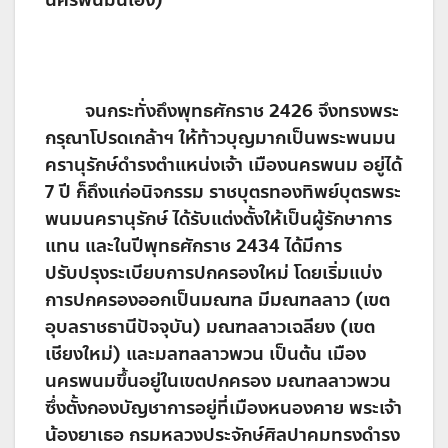
จนกระทั่งถึงพุทธศักราช 2426 จึงทรงพระ
กรุณาโปรดเกล้าฯ ให้ท้าวบุญมากเป็นพระพนมน
ครานุรักษ์ดำรงตำแหน่งเจ้า เมืองนครพนม อยู่ได้
7 ปี ก็ถึงแก่อนิจกรรม ราชบุตรทองทิพย์บุตรพระ
พนมนครานุรักษ์ ได้รับแต่งตั้งให้เป็นผู้รักษาการ
แทน และในปีพุทธศักราช 2434 ได้มีการ
ปรับปรุงระเบียบการปกครองใหม่ โดยเริ่มแบ่ง
การปกครองออกเป็นมณฑล มีมณฑลลาว (เขต
อุบลราชธานีปัจจุบัน) มณฑลลาวเฉลียง (เขต
เชียงใหม่) และมลฑลลาวพวน เป็นต้น เมือง
นครพนมขึ้นอยู่ในเขตปกครอง มณฑลลาวพวน
ซึ่งตั้งกองบัญชาการอยู่ที่เมืองหนองคาย พระเจ้า
น้องยาเธอ กรมหลวงประจักษ์ศิลปาคมทรงดำรง