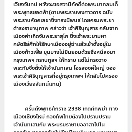
เวียงจันทน์ หวังจะขอสวามิภักดิ์ต่อพระบาทสมเด็
พระพุทธยอดฟ้า(ตามพระราชพงศาวดาร ฉบับ
พระราชหัตถเลขาซึ่งทรงนิพนธ ์โดยกรมพระยา
ดำรงราชานุภาพ กล่าวว่า เจ้าศิริบุญสาร กลับจาก
เมืองคำเกิดจับพระยาสุโภ ซึ่งเจ้าพระยามหา
กษัตริย์ศึกให้รักษาเมืองอยู่ฆ่าแล้วเข้าตั้งอยู่ใน
เมืองท้าวเฟี้ย ขุนบางไม่ยินยอมด้วยจึงหนีลงมา
กรุงเทพฯ กราบทูลฯ ให้ทราบ แต่ไม่ทรงวาง
พระทัยจึงตั้งให้เจ้านันทเสน โอรสองค์ใหญ่ ของ
พระเจ้าศิริบุญสารที่อยู่กรุงเทพฯ ให้กลับไปครอง
เมืองเวียงจันทน์แทน)
ครั้นถึงพุทธศักราช 2338 เกิดศึกพม่า ทาง
เมืองเชียงใหม่ กองทัพไทยต้องไปปราบปราม
เจ้านันทเสนกับ พระบรมราชาขออาสาไปใน