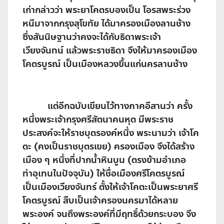
เก่ากล่าวว่า พระยาโคตรบองเป็น โอรสพระร่วง
หนีมาจากกรุงสุโขทัย ได้มาครองเมืองลานช้าง
ซึ่งสันนิษฐานว่าคงจะได้กับธิดาพระเจ้า
เวียงจันทน์ แล้วพระราชธิดา จึงให้มาครองเมือง
โคตรบูรณ์ เป็นเมืองหลวงขึ้นแก่นครลานช้าง
แต่อีกฉบับเขียนไว้ทางภาคอีสานว่า ครั้ง
หนึ่งพระเจ้ากรุงศรีสัตนาคนหุต มีพระราช
ประสงค์จะให้ราชบุตรองค์หนึ่ง พระนามว่า เจ้าโค
ตะ (คงเป็นราชบุตรเขย) ครองเมือง จึงได้สร้าง
เมือง ๆ หนึ่งที่ปากน้ำหินบูน (ตรงข้ามอำเภอ
ท่าอุเทนในปัจจุบัน) ให้ชื่อเมืองศรีโคตรบูรณ์
เป็นเมืองเวียงจันทร์ ตั้งให้เจ้าโคตะเป็นพระยาศรี
โคตรบูรณ์ สืบเป็นเจ้าครองนครมาได้หลาย
พระองค์ จนถึงพระองค์ที่มีฤทธิ์ด้วยกระบอง จึง