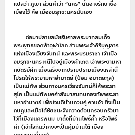
แปลว่า ภูเขา ส่วนคำว่า “นคร” นั้นอาจรักษาชื่อ
เมืองไว้ คือ เมืองมรุกขะนครนั่นเอง
ต่อมาปลายสมัยรัชกาลพระบาทสมเด็จ
พระพุทธยอดฟ้าจุฬาโลก ส่วนพระเจ้าศิริบุญสาร
แห่งเมืองเวียงจันทน์ และพระบรมราชา เจ้าเมือ
งมรุกขะนคร หนีไปอยู่เมืองคำเกิด เจ้าพระยามหา
กษัตริย์ศึก เมื่อเสร็จจากปราบปรามเมืองเหล่านี้
โปรดให้พระยามหาอำมาตย์ (ป้อม อมาตยกุล)
เป็นแม่ทัพ ส่วนทางนครเวียงจันทน์ก็ให้พระยา
สุโภ เป็นแม่ทัพยกกำลังมาสมทบกองทัพพระยา
มหาอำมาตย์ เพื่อโจมตีบ้านกวนกู่ กวนงัว ซึ่งเป็น
กบฎและเมื่อได้ชัยชนะจึงกวาดต้อนครอบครัวมา
ไว้ที่เมืองนครพนม มาตั้งที่บ้านโพธิ์ค้ำ หรือโพธิ์
คำ (เข้าใจกันว่าคงจะเป็นคุ้มบ้านใต้ เมือง
นครพนมนี่เอง)