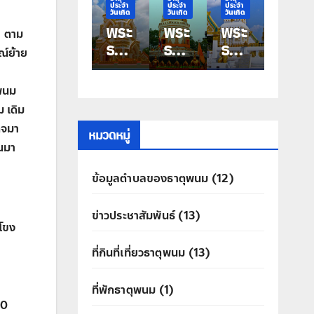
ประจำ
ประจำ
ประจำ
ประจำ
วันเกิด
วันเกิด
วันเกิด
วันเกิด
พระ
พระ
พระ
พระ
ง ตาม
ธาตุ
ธาตุ
ธาตุ
ธาตุ
ณ์ย้าย
ประ
ประ
ประ
ประ
จำ
จำ
จำ
จำ
รพนม
วัน
วัน
วัน
วัน
 เดิม
เกิด
เกิด
เกิด
เกิด
็จมา
วัน
วัน
วัน
วัน
หมวดหมู่
้นมา
เสา
ศุกร์
พฤ
พุธ
ร์
พระ
หัสบ
พระ
ข้อมูลตำบลของธาตุพนม
(12)
พระ
ธาตุ
ดี
ธาตุ
ธาตุ
ท่าอุ
พระ
มหา
ข่าวประชาสัมพันธ์
(13)
นคร
เทน
ธาตุ
ชัย
ำโขง
ประ
ที่กินที่เที่ยวธาตุพนม
(13)
สิทธิ์
ที่พักธาตุพนม
(1)
.10