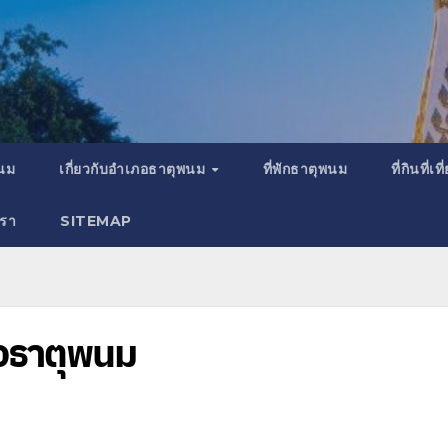
พนม
เกี่ยวกับอำเภอธาตุพนม
ที่พักธาตุพนม
ที่กินที่
เรา
SITEMAP
เภอธาตุพนม