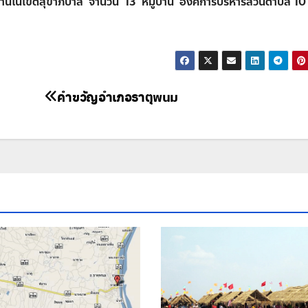
ู่บ้านในเขตสุขาภิบาล จำนวน 13 หมู่บ้าน องค์การบริหารส่วนตำบล 10
คำขวัญอำเภอธาตุพนม