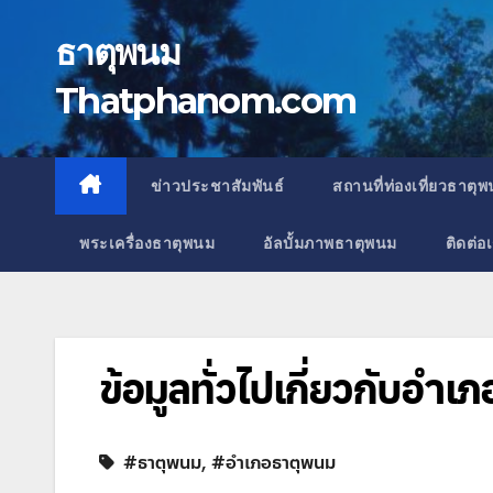
Skip
to
ธาตุพนม
content
Thatphanom.com
ข่าวประชาสัมพันธ์
สถานที่ท่องเที่ยวธาตุ
พระเครื่องธาตุพนม
อัลบั้มภาพธาตุพนม
ติดต่อ
ข้อมูลทั่วไปเกี่ยวกับอำ
#ธาตุพนม
,
#อำเภอธาตุพนม