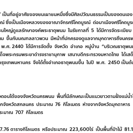
้า” เป็นที่อยู่อาศัยของชนเผาชนหนึ่งซึ่งมีศิลปวัฒนธรรมเป็นของตนเอ
ูรณ์ ซึ่งเป็นเมืองหลวงของอาณาจักรศรีโคตบูรณ์ ต่อมาเมืองศรีโคตบูร
ุมชนใหญ่ดูแลรักษาองค์พระธาตุพนม ในรัชกาลที่ 5 ได้มีการจัดระเบียบ
ุพนม ขึ้นกับมณฑลลาวพวน มีหน้าที่ปกครองดูแลจากมุกดาหารถึงนค
 พ.ศ. 2440 ได้มีการจัดตั้ง จังหวัด อำเภอ หมู่บ้าน “บริเวณธาตุพนม
มเด็จพระกรมพระยาดำรงราชานุภาพ เสนาบดีกระทรวงมหาดไทย ได้เสด
ับกรุงเทพมหานคร จึงได้ตั้งอำเภอธาตุพนมขึ้น ในปี พ.ศ. 2450 เป็นต
างตอนใต้ของจังหวัดนครพนม พื้นที่มีลักษณะเป็นแนวยาวตามฝั่งแม่น้
กจังหวัดสกลนคร ประมาณ 76 กิโลเมตร ห่างจากจังหวัดมุกดาหาร
ระมาณ 707 กิโลเมตร
57.76 ตารางกิโลเมตร หรือประมาณ 223,600ไร่ เป็นพื้นที่ป่าไม้ 81