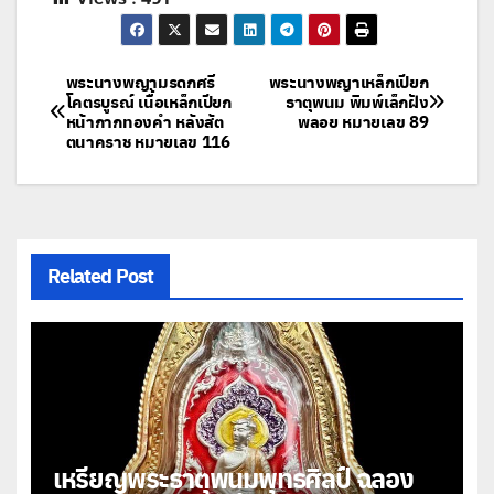
แนะแนว
พระนางพญามรดกศรี
พระนางพญาเหล็กเปียก
โคตรบูรณ์ เนื้อเหล็กเปียก
ธาตุพนม พิมพ์เล็กฝัง
หน้ากากทองคำ หลังสัต
พลอย หมายเลข 89
เรื่อง
ตนาคราช หมายเลข 116
Related Post
เหรียญพระธาตุพนมพุทธศิลป์ ฉลอง