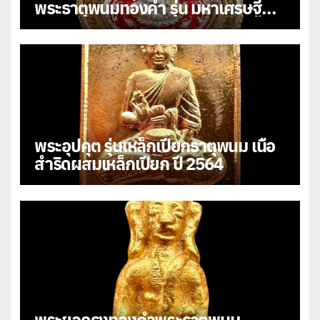
พระธาตุพนมทองคำ รุ่น มหาเศรษฐี
108
พระอุปคุต รุ่นเหล็กเปียกธาตุพนม เนื้อ
สำริดผสมเหล็กเปียก ปี 2564
พระยอดธงทองคำพระธาตุพนม