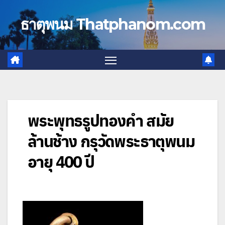
Skip
to
ธาตุพนม Thatphanom.com
content
พระพุทธรูปทองคำ สมัย
ล้านช้าง กรุวัดพระธาตุพนม
อายุ 400 ปี