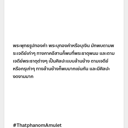
พระพุทธรูปทองคำ พระบุทองคำหรือบุเงิน มักพบตามพ
ระเจดีย์เก่าๆ ทางภาคอีสานก็พบที่พระธาตุพนม และตาม
เจดีย์พระธาตุต่างๆ เป็นศิลปะแบบล้านช้าง ตามเจดีย์
หรือกรุเก่าๆ ทางล้านช้างก็พบมากเช่นกัน และมีศิลปะ
งดงามมาก
#ThatphanomAmulet