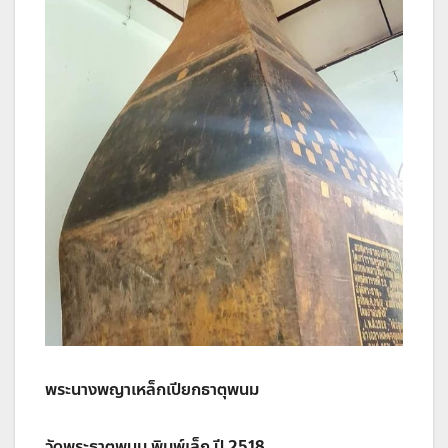
พระนางพญาเหล็กเปียกธาตุพนม
วัดพระธาตุพนม พิมพ์เล็ก ปี 2518