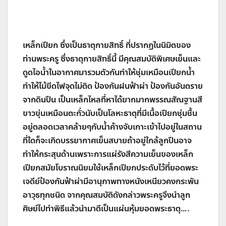
เหล็กเปียก ซึ่งเป็นธาตุกายสิทธิ์ ที่ปรากฏในนิมิตของ
ท่านพระครู ซึ่งธาตุกายสิทธิ์นี้ มีคุณสมบัติพิเศษเย็นและ
ดูดไอน้ำในอากาศมารวมตัวกันทำให้ชุ่มเหมือนเปียกน้ำ
ทำให้ไม้ขีดไฟจุดไม่ติด ป้องกันฝนฟ้าผ่า ป้องกันอันตราย
จากดินปืน เป็นเหล็กไหลที่หาได้ยากมากพรรณสัณฐานสี
ขาวขุ่นเหมือนตะกั่วนับเป็นโลหะธาตุที่มีเนื้อเปียกชุ่มชื้น
อยู่ตลอดเวลาคล้ายๆกับนํ้าค้างจับเกาะเข้าไปอยู่ในสถาน
ที่ใดก็จะเกิดบรรยากาศเย็นสบายถ้าอยู่ใกล้ลูกปืนอาจ
ทำให้กระสุนด้านเพราะการแผ่รังสีความเย็นของเหล็ก
เปียกสมัยโบราณนิยมใช้เหล็กเปียกประดับไว้ที่ยอดพระ
เจดีย์ป้องกันฟ้าผ่ามีอานุภาพทางหนังเหนียวคงกระพัน
อาวุธทุกชนิด จากคุณสมบัติดังกล่าวพระครูจึงนำลูก
ศิษย์ไปทำพิธีแล้วนำมาตีเป็นแผ่นหุ้มยอดพระธาตุ….