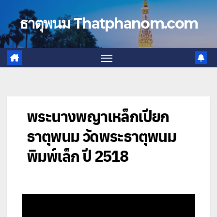
Skip
to
ธาตุพนม Thatphanom.com
content
พระนางพญาเหล็กเปียก
ธาตุพนม วัดพระธาตุพนม
พิมพ์เล็ก ปี 2518