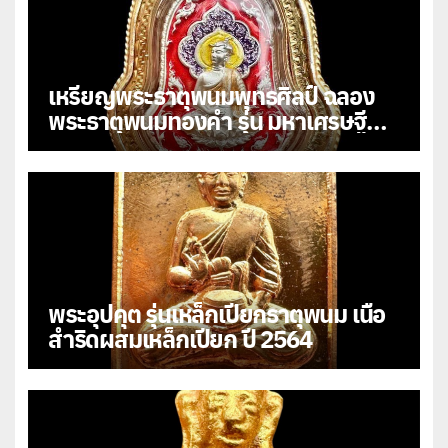
เหรียญพระธาตุพนมพุทธศิลป์ ฉลอง
พระธาตุพนมทองคำ รุ่น มหาเศรษฐี
108
พระอุปคุต รุ่นเหล็กเปียกธาตุพนม เนื้อ
สำริดผสมเหล็กเปียก ปี 2564