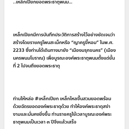
..เหล็กเปียกยอดพระธาตุพนม…
เหล็กเปียกมีการบันทึกประวัติการสร้างไว้อย่างชัดเจนว่า
สร้างโดยราชครูโพนสะเม็กหรือ “ญาครูขี้หอม” ในพ.ศ.
2233 ซึ่งท่านได้เดินทางมายัง “เมืองมรุกขนคร” (เมือง
นครพนมโบราณ) เพื่อบูรณะองค์พระธาตุพนมตั้งแต่ชั้น
ที่ 2 ไปจนถึงยอดพระธาตุ
ท่านให้หล่อ #เหล็กเปียก เหล็กไหลขึ้นสวมยอดพร้อม
ด้วยฉัตรยอดองค์พระธาตุด้วย ทำให้องค์พระธาตุสง่า
งามและมั่นคงยิ่งขึ้น ท่านราชครูใช้เวลาบูรณะองค์พระ
ธาตุพนมเป็นเวลา ๓ ปีจึงแล้วเสร็จ