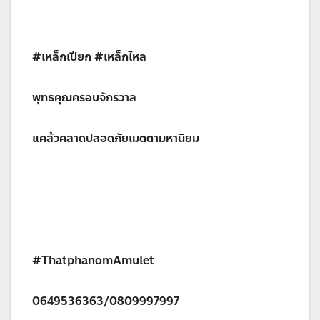
#เหล็กเปียก #เหล็กไหล
พุทธคุณครอบจักรวาล
แคล้วคลาดปลอดภัยเมตตามหานิยม
#ThatphanomAmulet
0649536363/0809997997