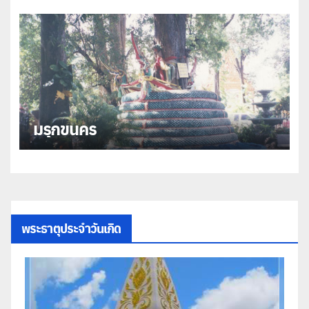
มรุกขนคร
พระธาตุประจำวันเกิด