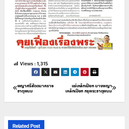
Views :
1,315
แนะแนว
พญาศรีสัตตนาคราช
แร่เหล็กเปียก นางพญา
ธาตุพนม
เหล็กเปียก กรุพระธาตุพนม
เรื่อง
Related Post