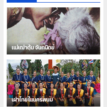
แม่เฒ่าตุ้ม จันทนิตย์
เผ่าไทยในนครพนม