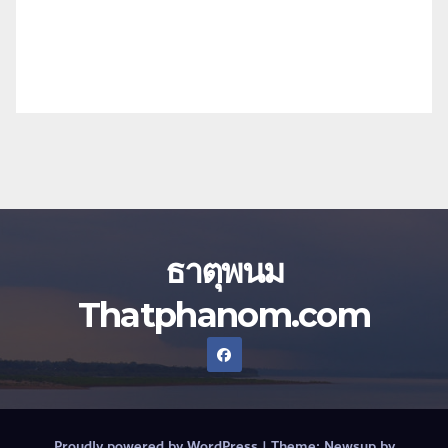
ธาตุพนม
Thatphanom.com
Proudly powered by WordPress
|
Theme:
Newsup
by