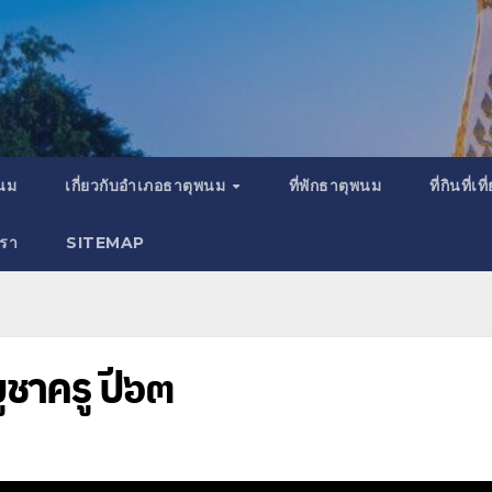
พนม
เกี่ยวกับอำเภอธาตุพนม
ที่พักธาตุพนม
ที่กินที่
เรา
SITEMAP
ูชาครู ปี๖๓