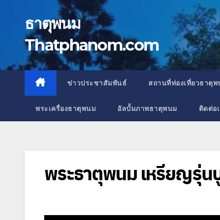
Skip
to
ธาตุพนม
content
Thatphanom.com
ข่าวประชาสัมพันธ์
สถานที่ท่องเที่ยวธาตุ
พระเครื่องธาตุพนม
อัลบั้มภาพธาตุพนม
ติดต่อ
พระธาตุพนม เหรียญรุ่นบ