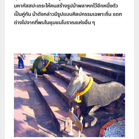
มหากัสสปะเถระให้คนสร้างรูปม้าพลาหกไว้อีกหนึ่งตัว
เป็นคู่กัน ม้าดังกล่าวมีรูปแบบศิลปกรรมเฉพาะถิ่น แตก
ต่างไปจากที่พบในชุมชนโบราณแห่งอื่น ๆ