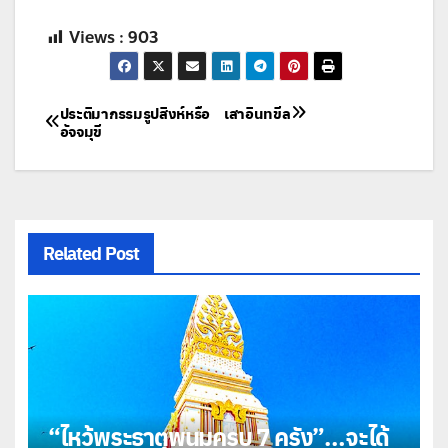
Views :
903
แนะแนว
ประติมากรรมรูปสิงห์หรือ
เสาอินทขีล
อัจจมุขี
เรื่อง
Related Post
“ไหว้พระธาตุพนมครบ 7 ครั้ง”…จะได้