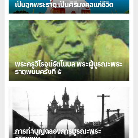
เป็นลูกพระธาตุ เป็นศิริมงคลแก่ชีวิต
พระครูวิโรจน์รัตโนบล พระผู้บูรณะพระ
ธาตุพนมครั้งที่ ๕
การทำบุญฉลองการบูรณะพระ