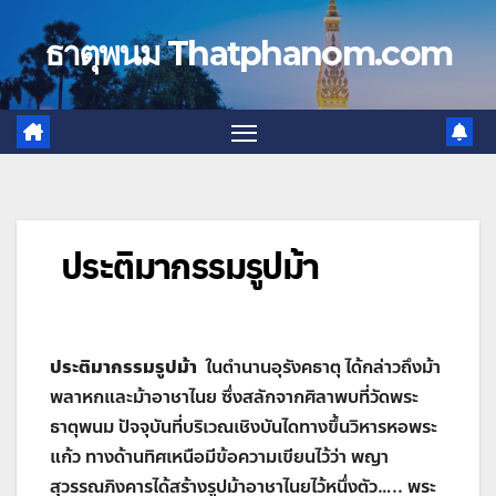
Skip
to
ธาตุพนม Thatphanom.com
content
ประติมากรรมรูปม้า
ประติมากรรมรูปม้า
ในตำนานอุรังคธาตุ ได้กล่าวถึงม้า
พลาหกและม้าอาชาไนย ซึ่งสลักจากศิลาพบที่วัดพระ
ธาตุพนม ปัจจุบันที่บริเวณเชิงบันไดทางขึ้นวิหารหอพระ
แก้ว ทางด้านทิศเหนือมีข้อความเขียนไว้ว่า พญา
สุวรรณภิงคารได้สร้างรูปม้าอาชาไนยไว้หนึ่งตัว….. พระ