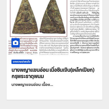
บทความน่าสนใจ
นางพญาแขนอ่อน เนื้อชินเงิน(เหล็กเปียก)
กรุพระธาตุพนม
นางพญาแขนอ่อน เนื้อช…