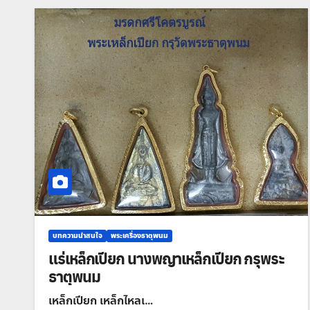
บทความน่าสนใจ
พระเครื่องธาตุพนม
แร่เหล็กเปียก นางพญาเหล็กเปียก กรุพระ
ธาตุพนม
เหล็กเปียก เหล็กไหลเ…