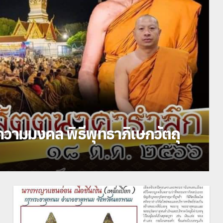
ข่าวประชาสัมพันธ์
อัลบั้มภาพธาตุพนม
วัดหัวเวียงรังษี