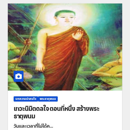
บทความน่าสนใจ
พระธาตุพนม
เทวะนิมิตดลใจ ตอนที่หนึ่ง สร้างพระ
ธาตุพนม
วันและเวลาที่ไม่ได้ค…