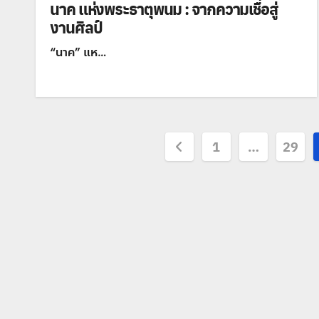
นาค แห่งพระธาตุพนม : จากความเชื่อสู่
งานศิลป์
“นาค” แห…
Posts
1
…
29
pagination