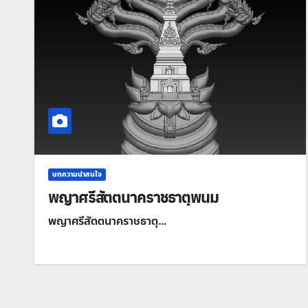
บทความน่าสนใจ
พญาศรีสัตตนาคราชธาตุพนม
พญาศรีสัตตนาคราชธาตุ…