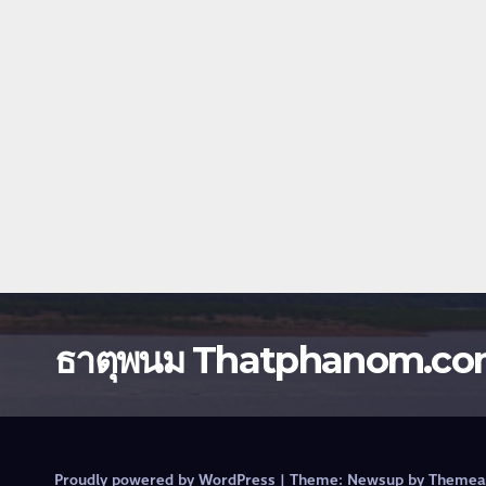
ธาตุพนม Thatphanom.c
Proudly powered by WordPress
|
Theme:
Newsup
by
Themea