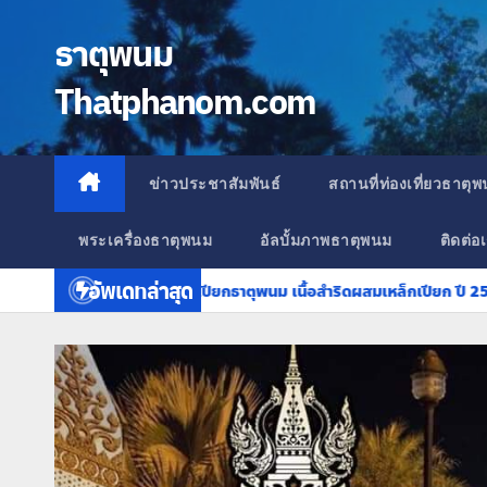
Skip
to
ธาตุพนม
content
Thatphanom.com
ข่าวประชาสัมพันธ์
สถานที่ท่องเที่ยวธาตุ
พระเครื่องธาตุพนม
อัลบั้มภาพธาตุพนม
ติดต่อ
อัพเดทล่าสุด
ระอุปคุต รุ่นเหล็กเปียกธาตุพนม เนื้อสำริดผสมเหล็กเปียก ปี 2564
พ