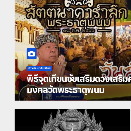
มความมงคล พิธีพุทธาภิเษกวัตถุ
นม