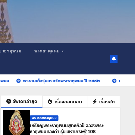
เที่ยวธาตุพนม
พระธาตุพนม
พระสมเด็จรุ่นแรกวัดพระธาตุพนม ปี ๒๔๘๒
เหรียญพระธาตุพนมพุ
อัพเดทล่าสุด
เรื่องยอดนิยม
เรื่องฮิต
พระเครื่องธาตุพนม
เหรียญพระธาตุพนมพุทธศิลป์ ฉลองพระ
ธาตุพนมทองคำ รุ่น มหาเศรษฐี 108