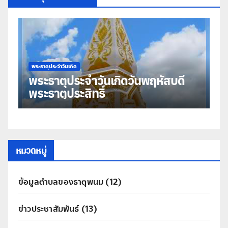
พระธาตุประจำวันเกิด
นเกิดวันพฤหัสบดี
พระธาตุประจำวันเกิดวั
์
มหาชัย
หมวดหมู่
ข้อมูลตำบลของธาตุพนม
(12)
ข่าวประชาสัมพันธ์
(13)