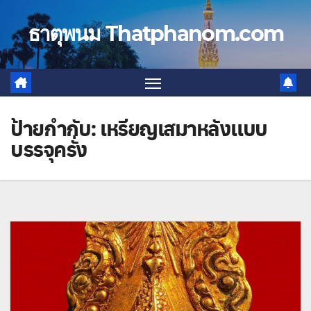
Skip
to
ธาตุพนม Thatphanom.com
content
ป้ายกำกับ:
เหรียญเสมาหลังแบบ
บรรจุครั่ง