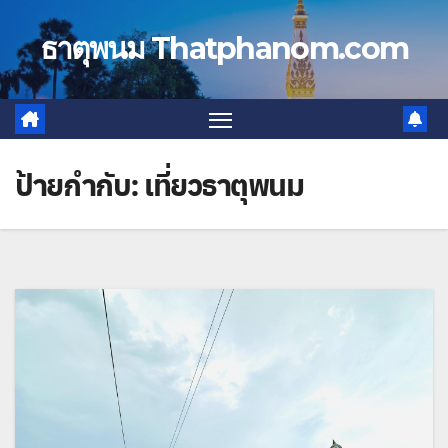
Skip
to
ธาตุพนม Thatphanom.com
content
ป้ายกำกับ:
เที่ยวธาตุพนม