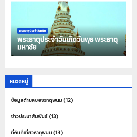
พระธาตุประจำวันเกิด
พร
พระธาตุประจำวันเกิดวันพุธ พระธาตุ
พ
มหาชัย
ธ
หมวดหมู่
ข้อมูลตำบลของธาตุพนม
(12)
ข่าวประชาสัมพันธ์
(13)
ที่กินที่เที่ยวธาตุพนม
(13)