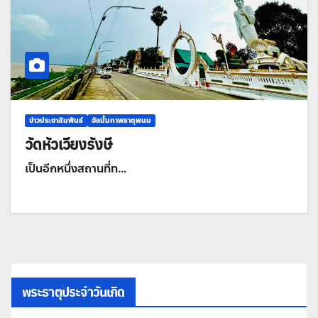
ข่าวประชาสัมพันธ์
อัลบั้มภาพธาตุพนม
วัดหัวเวียงรังษี
เป็นอีกหนึ่งสถานที่ท…
พระธาตุประจำวันเกิด