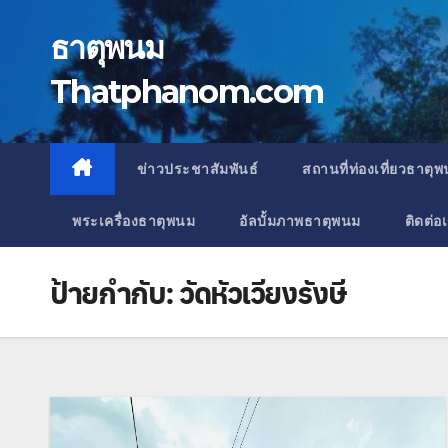
Skip
to
ธาตุพนม
content
Thatphanom.com
ข่าวประชาสัมพันธ์
สถานที่ท่องเที่ยวธาตุ
พระเครื่องธาตุพนม
อัลบั้มภาพธาตุพนม
ติดต่อ
ป้ายกำกับ:
วัดหัวเวียงรังษี