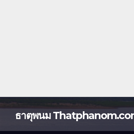
ธาตุพนม Thatphanom.c