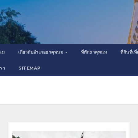
พนม
เกี่ยวกับอำเภอธาตุพนม
ที่พักธาตุพนม
ที่กินที่
เรา
SITEMAP