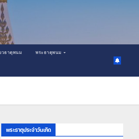
เที่ยวธาตุพนม
พระธาตุพนม
พระธาตุประจำวันเกิด