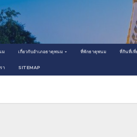
พนม
เกี่ยวกับอำเภอธาตุพนม
ที่พักธาตุพนม
ที่กินที่
เรา
SITEMAP