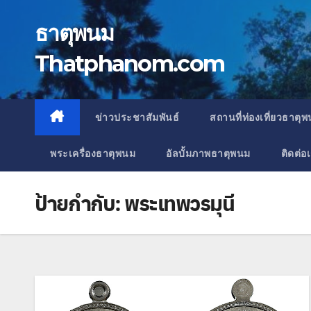
Skip
to
ธาตุพนม
content
Thatphanom.com
ข่าวประชาสัมพันธ์
สถานที่ท่องเที่ยวธาตุ
พระเครื่องธาตุพนม
อัลบั้มภาพธาตุพนม
ติดต่อ
ป้ายกำกับ:
พระเทพวรมุนี