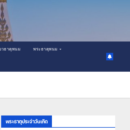
เที่ยวธาตุพนม
พระธาตุพนม
พระธาตุประจำวันเกิด