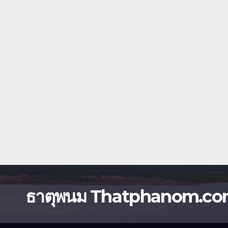
ธาตุพนม Thatphanom.c