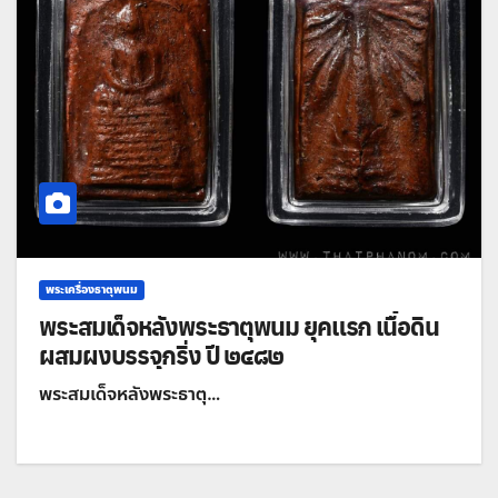
พระเครื่องธาตุพนม
พระสมเด็จหลังพระธาตุพนม ยุคแรก เนื้อดิน
ผสมผงบรรจุกริ่ง ปี ๒๔๘๒
พระสมเด็จหลังพระธาตุ…