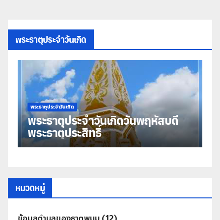
พระธาตุประจำวันเกิด
พระธาตุประจำวันเกิด
พร
พระธาตุประจำวันเกิดวันพฤหัสบดี
พ
พระธาตุประสิทธิ์
ม
หมวดหมู่
ข้อมูลตำบลของธาตุพนม
(12)