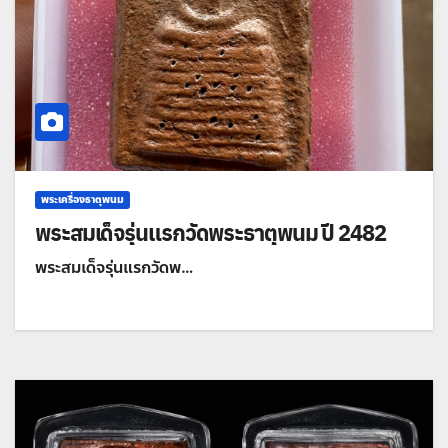
พระเครื่องธาตุพนม
พระสมเด็จรุ่นแรกวัดพระธาตุพนม ปี 2482
พระสมเด็จรุ่นแรกวัดพ…