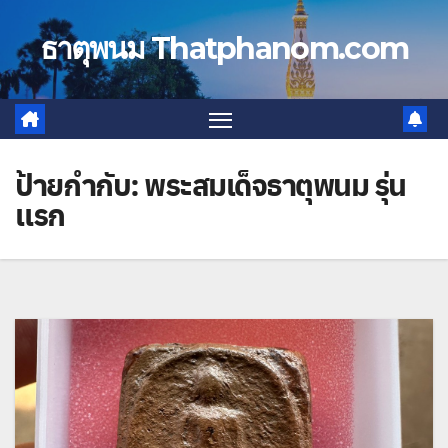
Skip
to
ธาตุพนม Thatphanom.com
content
ป้ายกำกับ:
พระสมเด็จธาตุพนม รุ่น
แรก