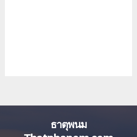
ธาตุพนม