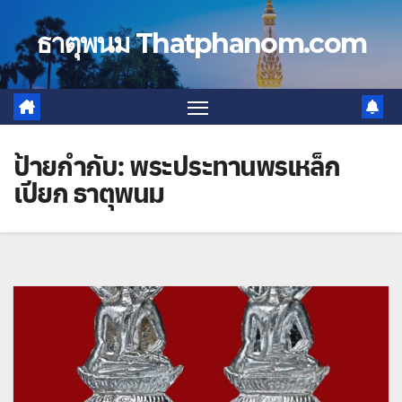
Skip
to
ธาตุพนม Thatphanom.com
content
ป้ายกำกับ:
พระประทานพรเหล็ก
เปียก ธาตุพนม