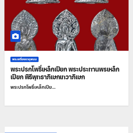
พระเครื่องธาตุพนม
พระปรกโพธิ์เหล็กเปียก พระประทานพรเหล็ก
เปียก พิธีพุทธาภิเษกเทวาภิเษก
พระปรกโพธิ์เหล็กเปีย…