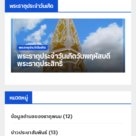
พระธาตุประจำวันเกิด
พระธาตุประจำวันเกิด
พร
พระธาตุประจำวันเกิดวันพฤหัสบดี
พ
พระธาตุประสิทธิ์
ม
หมวดหมู่
ข้อมูลตำบลของธาตุพนม
(12)
ข่าวประชาสัมพันธ์
(13)