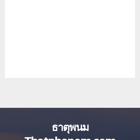
ธาตุพนม