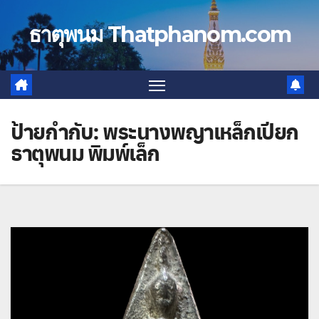
Skip
to
ธาตุพนม Thatphanom.com
content
ป้ายกำกับ:
พระนางพญาเหล็กเปียก
ธาตุพนม พิมพ์เล็ก