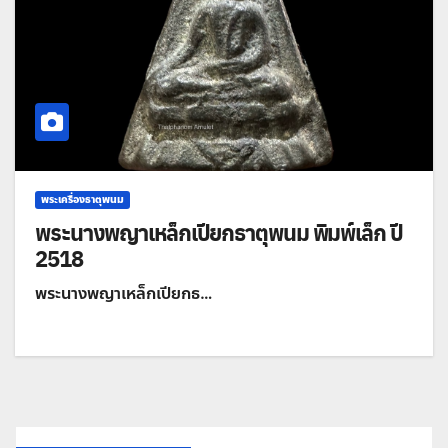
พระเครื่องธาตุพนม
พระนางพญาเหล็กเปียกธาตุพนม พิมพ์เล็ก ปี
2518
พระนางพญาเหล็กเปียกธ…