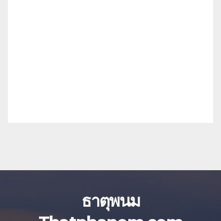
ธาตุพนม