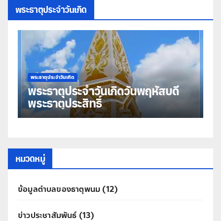
พระธาตุประจำวันเกิด
พระธาตุประจำวันเกิด
พร
พระธาตุประจำวันเกิดวันพฤหัสบดี
พ
พระธาตุประสิทธิ์
ม
หมวดหมู่
ข้อมูลตำบลของธาตุพนม
(12)
ข่าวประชาสัมพันธ์
(13)