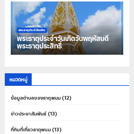
พระธาตุประจำวันเกิด
พร
พระธาตุประจำวันเกิดวันพฤหัสบดี
พ
พระธาตุประสิทธิ์
ม
หมวดหมู่
ข้อมูลตำบลของธาตุพนม
(12)
ข่าวประชาสัมพันธ์
(13)
ที่กินที่เที่ยวธาตุพนม
(13)