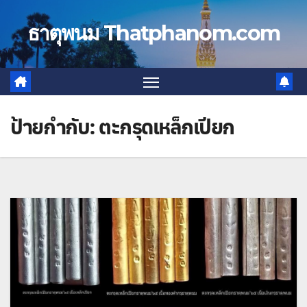
Skip
to
ธาตุพนม Thatphanom.com
content
ป้ายกำกับ:
ตะกรุดเหล็กเปียก