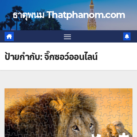
Skip
to
ธาตุพนม Thatphanom.com
content
ป้ายกำกับ:
จิ๊กซอว์ออนไลน์