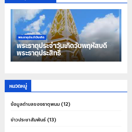
พระธาตุประจำวันเกิด
พร
พระธาตุประจำวันเกิดวันพฤหัสบดี
พ
พระธาตุประสิทธิ์
ม
หมวดหมู่
ข้อมูลตำบลของธาตุพนม
(12)
ข่าวประชาสัมพันธ์
(13)