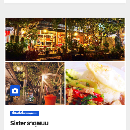
ที่กินที่เที่ยวธาตุพนม
Sister ธาตุพนม