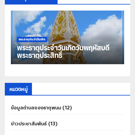
พระธาตุประจำวันเกิด
พร
พระธาตุประจำวันเกิดวันพฤหัสบดี
พ
พระธาตุประสิทธิ์
ม
หมวดหมู่
ข้อมูลตำบลของธาตุพนม
(12)
ข่าวประชาสัมพันธ์
(13)