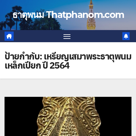
Skip
to
ธาตุพนม Thatphanom.com
content
ป้ายกำกับ:
เหรียญเสมาพระธาตุพนม
เหล็กเปียก ปี 2564