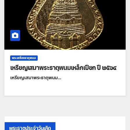
พระเครื่องธาตุพนม
เหรียญเสมาพระธาตุพนมเหล็กเปียก ปี ๒๕๖๔
เหรียญเสมาพระธาตุพนม…
พระธาตุประจำวันเกิด