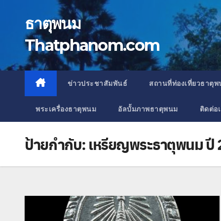
Skip
to
ธาตุพนม
content
Thatphanom.com
ข่าวประชาสัมพันธ์
สถานที่ท่องเที่ยวธาตุ
พระเครื่องธาตุพนม
อัลบั้มภาพธาตุพนม
ติดต่อ
ป้ายกำกับ:
เหรียญพระธาตุพนม ปี 