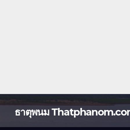
ธาตุพนม Thatphanom.c