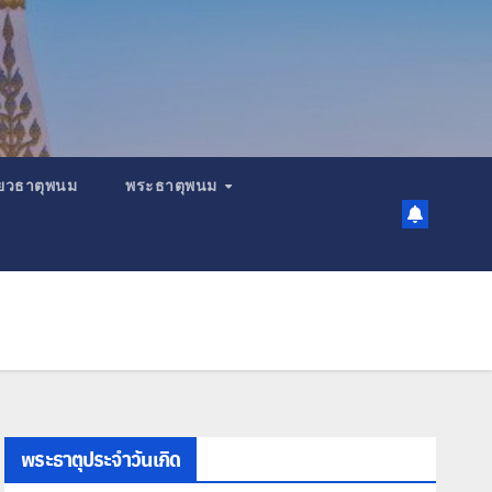
เที่ยวธาตุพนม
พระธาตุพนม
พระธาตุประจำวันเกิด