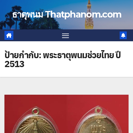
Skip
to
ธาตุพนม Thatphanom.com
content
ป้ายกำกับ:
พระธาตุพนมช่วยไทย ปี
2513