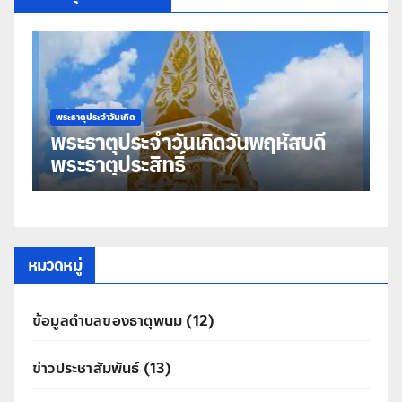
พระธาตุประจำวันเกิด
พร
พระธาตุประจำวันเกิดวันพฤหัสบดี
พ
พระธาตุประสิทธิ์
ม
หมวดหมู่
ข้อมูลตำบลของธาตุพนม
(12)
ข่าวประชาสัมพันธ์
(13)