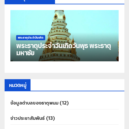
พระธาตุประจำวันเกิด
พร
พระธาตุประจำวันเกิดวันพุธ พระธาตุ
พ
มหาชัย
ธ
หมวดหมู่
ข้อมูลตำบลของธาตุพนม
(12)
ข่าวประชาสัมพันธ์
(13)