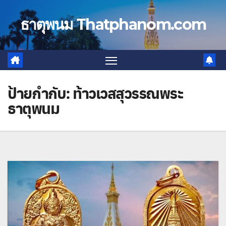
Skip
to
ธาตุพนม Thatphanom.com
content
ป้ายกำกับ:
ท้าวเวสสุวรรณพระ
ธาตุพนม